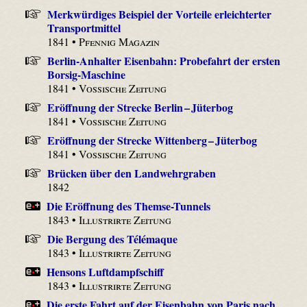
Merkwürdiges Beispiel der Vorteile erleichterter
Transportmittel
1841 •
Pfennig Magazin
Berlin-Anhalter Eisenbahn: Probefahrt der ersten
Borsig-Maschine
1841 •
Vossische Zeitung
Eröffnung der Strecke Berlin – Jüterbog
1841 •
Vossische Zeitung
Eröffnung der Strecke Wittenberg – Jüterbog
1841 •
Vossische Zeitung
Brücken über den Landwehrgraben
1842
Die Eröffnung des Themse-Tunnels
1843 •
Illustrirte Zeitung
Die Bergung des Télémaque
1843 •
Illustrirte Zeitung
Hensons Luftdampfschiff
1843 •
Illustrirte Zeitung
Die erste Fahrt auf der Eisenbahn von Paris nach