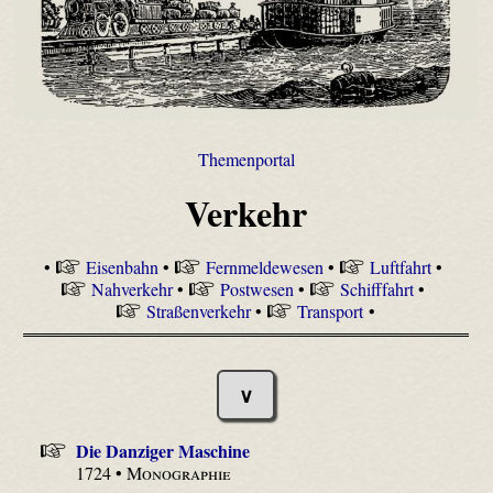
Themenportal
Verkehr
•
Eisenbahn
•
Fernmeldewesen
•
Luftfahrt
•
Nahverkehr
•
Postwesen
•
Schifffahrt
•
Straßenverkehr
•
Transport
•
∨
Die Danziger Maschine
1724 •
Monographie