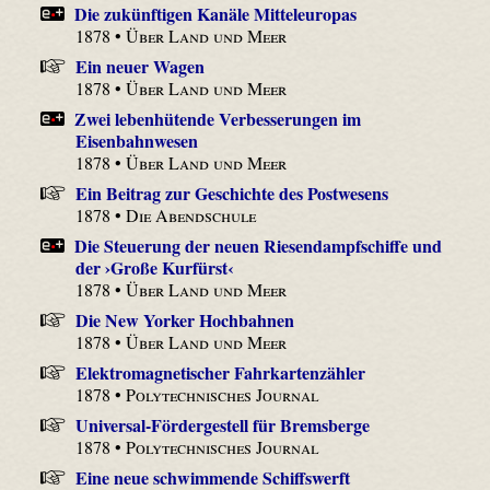
Die zukünftigen Kanäle Mitteleuropas
1878 •
Über Land und Meer
Ein neuer Wagen
1878 •
Über Land und Meer
Zwei lebenhütende Verbesserungen im
Eisenbahnwesen
1878 •
Über Land und Meer
Ein Beitrag zur Geschichte des Postwesens
1878 •
Die Abendschule
Die Steuerung der neuen Riesendampfschiffe und
der ›Große Kurfürst‹
1878 •
Über Land und Meer
Die New Yorker Hochbahnen
1878 •
Über Land und Meer
Elektromagnetischer Fahrkartenzähler
1878 •
Polytechnisches Journal
Universal-Fördergestell für Bremsberge
1878 •
Polytechnisches Journal
Eine neue schwimmende Schiffswerft