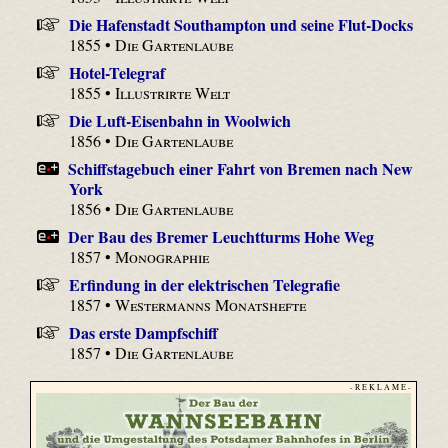
Die Hafenstadt Southampton und seine Flut-Docks
1855 •
Die Gartenlaube
Hotel-Telegraf
1855 •
Illustrirte Welt
Die Luft-Eisenbahn in Woolwich
1856 •
Die Gartenlaube
Schiffstagebuch einer Fahrt von Bremen nach New
York
1856 •
Die Gartenlaube
Der Bau des Bremer Leuchtturms Hohe Weg
1857 •
Monographie
Erfindung in der elektrischen Telegrafie
1857 •
Westermanns Monatshefte
Das erste Dampfschiff
1857 •
Die Gartenlaube
- R E K L A M E -