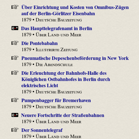
Über Einrichtung und Kosten von Omnibus-Zügen
auf der Berlin-Görlitzer Eisenbahn
1879 •
Deutsche Bauzeitung
Das Haupttelegrafenamt in Berlin
1879 •
Über Land und Meer
Die Pontebabahn
1879 •
Illustrirte Zeitung
Pneumatische Depeschenbeförderung in New York
1879 •
Die Abendschule
Die Erleuchtung der Bahnhofs-Halle des
Königlichen Ostbahnhofes in Berlin durch
elektrisches Licht
1879 •
Deutsche Bauzeitung
Pumpenbagger für Bremerhaven
1879 •
Deutsche Bauzeitung
Neuere Fortschritte der Straßenbahnen
1879 •
Über Land und Meer
Der Sonnentelegraf
1879 •
Über Land und Meer