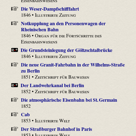
Eisenbahnwesens
Die Weser-Dampfschifffahrt
1846 •
Illustrirte Zeitung
Notkupplung an den Personenwagen der
Rheinischen Bahn
1846 •
Organ für die Fortschritte des
Eisenbahnwesens
Die Grundsteinlegung der Göltzschtalbrücke
1846 •
Illustrirte Zeitung
Die neue Granit-Fahrbahn in der Wilhelms-Straße
zu Berlin
1851 •
Zeitschrift für Bauwesen
Der Landwehrkanal bei Berlin
1852 •
Zeitschrift für Bauwesen
Die atmosphärische Eisenbahn bei St. Germain
1852
Cab
1853 •
Illustrirte Welt
Der Straßburger Bahnhof in Paris
1853 •
Illustrirte Welt