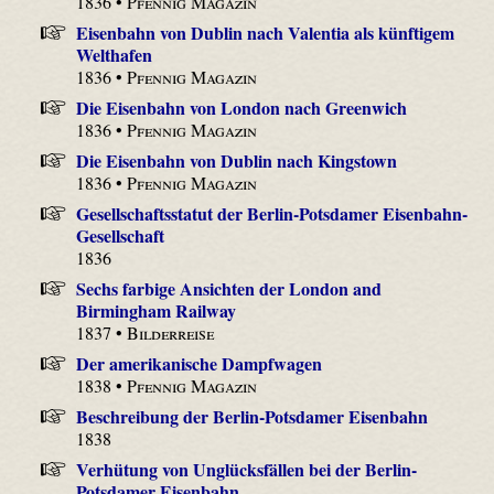
1836 •
Pfennig Magazin
Eisenbahn von Dublin nach Valentia als künftigem
Welthafen
1836 •
Pfennig Magazin
Die Eisenbahn von London nach Greenwich
1836 •
Pfennig Magazin
Die Eisenbahn von Dublin nach Kingstown
1836 •
Pfennig Magazin
Gesellschaftsstatut der Berlin-Potsdamer Eisenbahn-
Gesellschaft
1836
Sechs farbige Ansichten der London and
Birmingham Railway
1837 •
Bilderreise
Der amerikanische Dampfwagen
1838 •
Pfennig Magazin
Beschreibung der Berlin-Potsdamer Eisenbahn
1838
Verhütung von Unglücksfällen bei der Berlin-
Potsdamer Eisenbahn