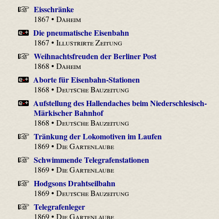
Eisschränke
1867 •
Daheim
Die pneumatische Eisenbahn
1867 •
Illustrirte Zeitung
Weihnachtsfreuden der Berliner Post
1868 •
Daheim
Aborte für Eisenbahn-Stationen
1868 •
Deutsche Bauzeitung
Aufstellung des Hallendaches beim Niederschlesisch-
Märkischer Bahnhof
1868 •
Deutsche Bauzeitung
Tränkung der Lokomotiven im Laufen
1869 •
Die Gartenlaube
Schwimmende Telegrafenstationen
1869 •
Die Gartenlaube
Hodgsons Drahtseilbahn
1869 •
Deutsche Bauzeitung
Telegrafenleger
1869 •
Die Gartenlaube