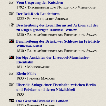
Vom Ursprung der Kutschen
1792 •
Taschenbuch zum Nutzen und Vergnügen
Der Bell-Rock Leuchtturm
1825 •
Polytechnisches Journal
Beschreibung des Leuchtturms auf Arkona auf der
zu Rügen gehörigen Halbinsel Wittow
1830 •
Bauausführungen des Preußischen Staats
Beschreibung der Brieskower Schleuse im Friedrich-
Wilhelms-Kanal
1830 •
Bauausführungen des Preußischen Staats
Farbige Ansichten der Liverpool-Manchester-
Eisenbahn
1831 •
Monographie
Rhein-Flöße
1833 •
Pfennig Magazin
Über die Anlage einer Eisenbahn zwischen Berlin
und Potsdam und deren Nützlichkeit
1833
Das General-Postamt zu London
1833 •
Pfennig Magazin