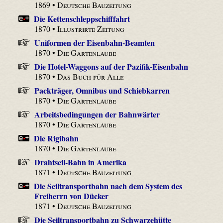
1869 •
Deutsche Bauzeitung
Die Kettenschleppschifffahrt
1870 •
Illustrirte Zeitung
Uniformen der Eisenbahn-Beamten
1870 •
Die Gartenlaube
Die Hotel-Waggons auf der Pazifik-Eisenbahn
1870 •
Das Buch für Alle
Packträger, Omnibus und Schiebkarren
1870 •
Die Gartenlaube
Arbeitsbedingungen der Bahnwärter
1870 •
Die Gartenlaube
Die Rigibahn
1870 •
Die Gartenlaube
Drahtseil-Bahn in Amerika
1871 •
Deutsche Bauzeitung
Die Seiltransportbahn nach dem System des
Freiherrn von Dücker
1871 •
Deutsche Bauzeitung
Die Seiltransportbahn zu Schwarzehütte