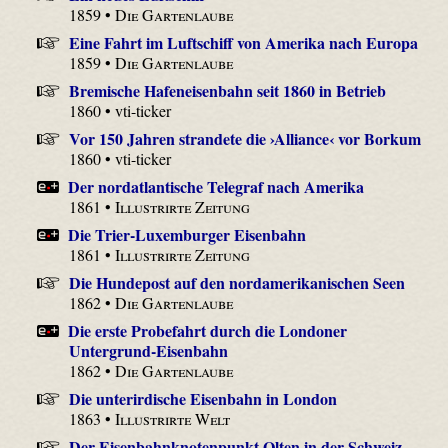
1859 •
Die Gartenlaube
Eine Fahrt im Luftschiff von Amerika nach Europa
1859 •
Die Gartenlaube
Bremische Hafeneisenbahn seit 1860 in Betrieb
1860 • vti-ticker
Vor 150 Jahren strandete die ›Alliance‹ vor Borkum
1860 • vti-ticker
Der nordatlantische Telegraf nach Amerika
1861 •
Illustrirte Zeitung
Die Trier-Luxemburger Eisenbahn
1861 •
Illustrirte Zeitung
Die Hundepost auf den nordamerikanischen Seen
1862 •
Die Gartenlaube
Die erste Probefahrt durch die Londoner
Untergrund-Eisenbahn
1862 •
Die Gartenlaube
Die unterirdische Eisenbahn in London
1863 •
Illustrirte Welt
Der Eisenbahnknotenpunkt Olten in der Schweiz