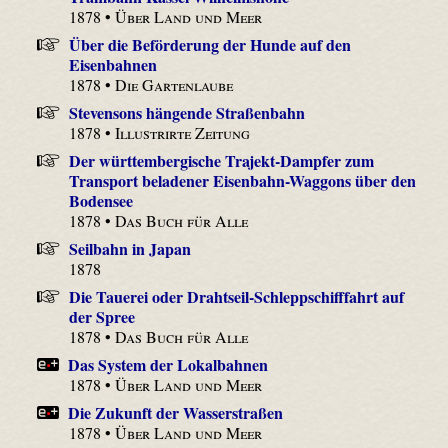
1878 •
Über Land und Meer
Über die Beförderung der Hunde auf den
Eisenbahnen
1878 •
Die Gartenlaube
Stevensons hängende Straßenbahn
1878 •
Illustrirte Zeitung
Der württembergische Trajekt-Dampfer zum
Transport beladener Eisenbahn-Waggons über den
Bodensee
1878 •
Das Buch für Alle
Seilbahn in Japan
1878
Die Tauerei oder Drahtseil-Schleppschifffahrt auf
der Spree
1878 •
Das Buch für Alle
Das System der Lokalbahnen
1878 •
Über Land und Meer
Die Zukunft der Wasserstraßen
1878 •
Über Land und Meer