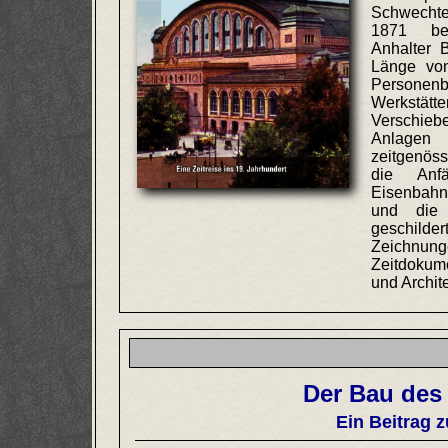
Schwechte
1871 be
Anhalter 
Länge vo
Personen
Werkstä
Verschieb
Anlage
zeitgenöss
die Anfä
Eisenbah
und die 
geschild
Zeichnun
Zeitdokum
und Archit
Der Bau des 
Ein Beitrag 