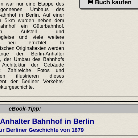
Buch kaufen
n war nur eine Etappe des
gonnenen Umbaus des
Bahnhof in Berlin. Auf einer
n 5 km wurden neben dem
bahnhof ein Güterbahnhof,
tten, Aufstell- und
egleise und viele weitere
n neu errichtet. In
ischen Originaltexten werden
nge der Berlin-Anhalter
n, der Umbau des Bahnhofs
Architektur der Gebäude
ert. Zahlreiche Fotos und
gen illustrieren dieses
ent der Berliner Verkehrs-
ekturgeschichte.
eBook-Tipp:
Anhalter Bahnhof in Berlin
zur Berliner Geschichte von 1879