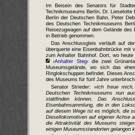
Im Beisein des Senators für Stadten
Technikmuseums Berlin, Dr. Lieselotte 
Berlin der Deutschen Bahn, Peter Deb
des Deutschen Technikmuseums Berlin 
Reisezugwagen auf dem Gelände des 
in Betrieb genommen.
Das Anschlussgleis verläuft auf de
überquerte eine Eisenbahnbrücke mit 
zum Anhalter Bahnhof. Dort, wo heute
›Anhalter Steg‹
die zwei Grünanlag
Museumsgelände, wo sich das ehema
Ringlokschuppen befindet. Dieses Ans
des Museums für fünf Jahre unterbroch
Senator Strieder:
Ich freue mich,
Deutschen Technikmuseums nun auch
stattfinden können. Das Anschlu
Eisenbahnsammlung, die in den Loksch
auf diesem Wege ist es möglich, die 
Diesellokomotiven auf eigener Achse a
die Attraktivität des Museums steig
einigen Museumsstandorten gelangen 