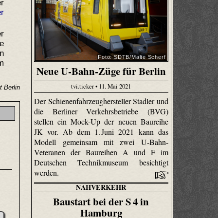
r
er
er
e
n
Foto: SDTB/Malte Scherf
m
Neue U-Bahn-Züge für Berlin
tvi.ticker • 11. Mai 2021
 Berlin
Der Schienenfahrzeughersteller Stadler und
die Berliner Verkehrsbetriebe (BVG)
stellen ein Mock-Up der neuen Baureihe
JK vor. Ab dem 1. Juni 2021 kann das
Modell gemeinsam mit zwei U-Bahn-
Veteranen der Baureihen A und F im
Deutschen Technikmuseum besichtigt
werden.
NAHVERKEHR
Baustart bei der S 4 in
3
Hamburg