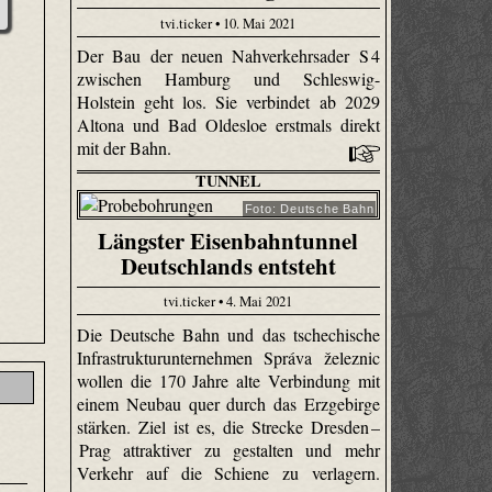
tvi.ticker • 10. Mai 2021
Der Bau der neuen Nahverkehrsader S 4
zwischen Hamburg und Schleswig-
Holstein geht los. Sie verbindet ab 2029
Altona und Bad Oldesloe erstmals direkt
mit der Bahn.
TUNNEL
Foto: Deutsche Bahn
Längster Eisenbahntunnel
Deutschlands entsteht
tvi.ticker • 4. Mai 2021
Die Deutsche Bahn und das tschechische
Infrastrukturunternehmen Správa železnic
wollen die 170 Jahre alte Verbindung mit
einem Neubau quer durch das Erzgebirge
stärken. Ziel ist es, die Strecke Dresden –
Prag attraktiver zu gestalten und mehr
Verkehr auf die Schiene zu verlagern.