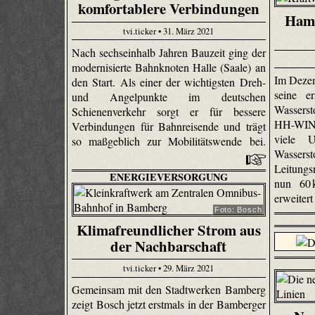
komfortablere Verbindungen
Hamb
tvi.ticker • 31. März 2021
Nach sechseinhalb Jahren Bauzeit ging der
modernisierte Bahnknoten Halle (Saale) an
Im Deze
den Start. Als einer der wichtigsten Dreh-
seine e
und Angelpunkte im deutschen
Wasserst
Schienenverkehr sorgt er für bessere
HH-WIN, 
Verbindungen für Bahnreisende und trägt
viele U
so maßgeblich zur Mobilitätswende bei.
Wassers
Leitungs
ENERGIEVERSORGUNG
nun 60
erweitert
Foto: Bosch
Klimafreundlicher Strom aus
der Nachbarschaft
tvi.ticker • 29. März 2021
Gemeinsam mit den Stadtwerken Bamberg
zeigt Bosch jetzt erstmals in der Bamberger