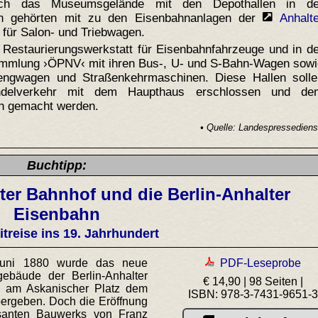
auch das Museumsgelände mit den Depothallen in de
en gehörten mit zu den Eisenbahnanlagen der
Anhalt
n für Salon- und Triebwagen.
e Restaurierungswerkstatt für Eisenbahnfahrzeuge und in d
ammlung ›ÖPNV‹ mit ihren Bus-, U- und S-Bahn-Wagen sowi
engwagen und Straßenkehrmaschinen. Diese Hallen solle
ndelverkehr mit dem Haupthaus erschlossen und de
h gemacht werden.
• Quelle: Landespressedienst
Buchtipp:
er Bahnhof und die Berlin-Anhalter
Eisenbahn
itreise ins 19. Jahrhundert
uni 1880 wurde das neue
PDF-Leseprobe
ebäude der Berlin-Anhalter
€ 14,90 | 98 Seiten |
 am Askanischer Platz dem
ISBN: 978-3-7431-9651-
bergeben. Doch die Eröffnung
santen Bauwerks von Franz