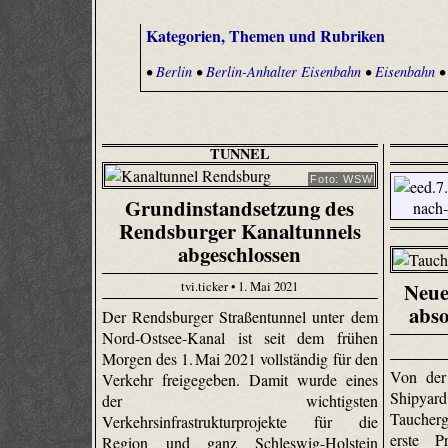
Kategorien, Themen und Rubriken
•
Berlin
•
Berlin-Anhalter Eisenbahn
•
Eisenbahn
TUNNEL
Foto: WSW
Grundinstandsetzung des
Rendsburger Kanaltunnels
abgeschlossen
tvi.ticker • 1. Mai 2021
Neue
abso
Der Rendsburger Straßentunnel unter dem
Nord-Ostsee-Kanal ist seit dem frühen
Morgen des 1. Mai 2021 vollständig für den
Von der
Verkehr freigegeben. Damit wurde eines
Shipy
der wichtigsten
Taucher
Verkehrsinfrastrukturprojekte für die
erste Pr
Region und ganz Schleswig-Holstein