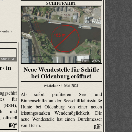
SCHIFFFAHRT
fentlicht
Foto: BSH
Foto: WSW
r‹ in
Neue Wendestelle für Schiffe
bei Oldenburg eröffnet
tvi.ticker • 4. Mai 2021
ggschiff
Ab sofort profitieren See- und
tes für
Binnenschiffe an der Seeschifffahrtsstraße
e (BSH),
Hunte bei Oldenburg von einer neuen
ch- und
leistungsstarken Wendemöglichkeit. Die
offiziell
neue Wendestelle hat einen Durchmesser
von 165 m.