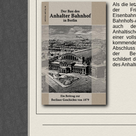
Als die let
der Frü
Eisenba
Bahnhofs
auch de
Anhaltis
einer vol
kommende
Abschluss
der Berl
schildert d
des Anhalt