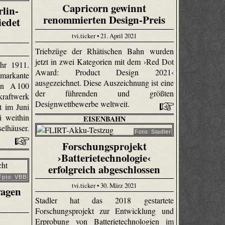
Capricorn gewinnt
lin-
renommierten Design-Preis
iedet
tvi.ticker • 21. April 2021
Triebzüge der Rhätischen Bahn wurden
jetzt in zwei Kategorien mit dem ›Red Dot
hr 1911.
Award: Product Design 2021‹
 markante
ausgezeichnet. Diese Auszeichnung ist eine
hn A 100
der führenden und größten
kraftwerk
Designwettbewerbe weltweit.
t im Juni
 weithin
EISENBAHN
elhäuser.
Foto: Stadler
Forschungsprojekt
›Batterietechnologie‹
erfolgreich abgeschlossen
Fpto: VBB
tvi.ticker • 30. März 2021
wagen
Stadler hat das 2018 gestartete
Forschungsprojekt zur Entwicklung und
Erprobung von Batterietechnologien im