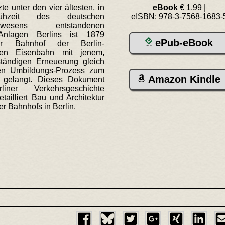
zte unter den vier ältesten, in
eBook
€ 1,99 |
hzeit des deutschen
eISBN: 978-3-7568-1683-
hnwesens entstandenen
-Anlagen Berlins ist 1879
ePub-eBook
r Bahnhof der Berlin-
chen Eisenbahn mit jenem,
lständigen Erneuerung gleich
n Umbildungs-Prozess zum
Amazon Kindle
 gelangt. Dieses Dokument
iner Verkehrsgeschichte
etailliert Bau und Architektur
er Bahnhofs in Berlin.