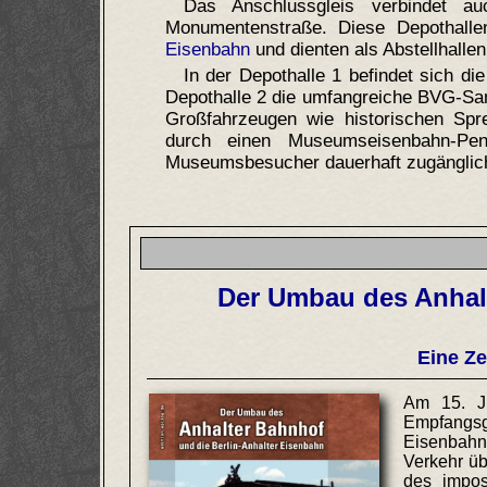
Das Anschlussgleis verbindet 
Monumentenstraße. Diese Depothall
Eisenbahn
und dienten als Abstellhalle
In der Depothalle 1 befindet sich di
Depothalle 2 die umfangreiche BVG-S
Großfahrzeugen wie historischen Spr
durch einen Museumseisenbahn-Pe
Museumsbesucher dauerhaft zugänglic
Der Umbau des Anhalt
Eine Ze
Am 15. J
Empfangsg
Eisenbahn
Verkehr ü
des impo