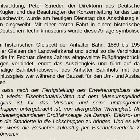
twicklung, Peter Strieder, der Direktorin des Deutsche
Kugler, und des Beauftragten der Konzernleitung für das La
uschewitz, wurde am heutigen Dienstag das Anschlussglei
eingeweiht. Mit einer ersten Fahrt in einem historische
Deutschen Technikmuseums wurde diese Anlage symbolisc
m historischen Gleisbett der Anhalter Bahn. 1880 bis 195
vier Gleisen den Landwehrkanal und schuf so die Verbindu
 die im Februar dieses Jahres eingeweihte Fußgängerbrück
en verbindet, endet das Ausziehgleis und führt auf da
lige Bahnbetriebswerk des Anhalter Bahnhofs mit de
chlussgleis war während der Bauzeit für den Um- und Ausb
en.
 dass nach der Fertigstellung des Erweiterungsbaus de
 wieder Eisenbahnaktivitäten auf dem Museumsgeländ
ssgleis ist für das Museum und seine umfangreich
uppen untergebracht ist, von allergrößter Wichtigkeit. N
schienengebundenen Großfahrzeuge wie Dampf-, Elektro- un
n die Standorte in die Lokschuppen zu bringen. Und es wi
ern, wenn die Besucher zukünftig per Eisenbahnverkehr z
können.