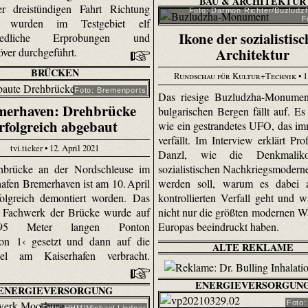
BAU & ARCHITEKTUR
r dreistündigen Fahrt Richtung
Foto: Darmon Richter/Buzludzh
F
e wurden im Testgebiet elf
Ikone der sozialistis
chiedliche Erprobungen und
Architektur
ver durchgeführt.
BRÜCKEN
Rundschau für Kultur+Technik
• 1
Foto: Bremenports
Das riesige Buzludzha-Monumen
merhaven: Drehbrücke
bulgarischen Bergen fällt auf. Es 
rfolgreich abgebaut
wie ein gestrandetes UFO, das i
verfällt. Im Interview erklärt Pro
tvi.ticker • 12. April 2021
Danzl, wie die Denkmalik
hbrücke an der Nordschleuse im
sozialistischen Nachkriegsmoderne
afen Bremerhaven ist am 10. April
werden soll, warum es dabei
olgreich demontiert worden. Das
kontrollierten Verfall geht und 
e Fachwerk der Brücke wurde auf
nicht nur die größten modernen W
5 Meter langen Ponton
Europas beeindruckt haben.
ion 1‹ gesetzt und dann auf die
ALTE REKLAME
el am Kaiserhafen verbracht.
ENERGIEVERSORGUN
ENERGIEVERSORGUNG
Foto:
Foto: HHM/Michael Lindner