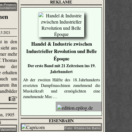
REKLAME
a Project
oundation
chen
.5.2021
t in den
Handel & Industrie zwischen
sieht aus
Industrieller Revolution und Belle
mmer mehr
Époque
f. Thomas
Der erste Band mit 21 Zeitreisen ins 19.
one der
Jahrhundert
 erhalten
 auch um
Ab der zweiten Hälfte des 18. Jahrhunderts
warum ihn
ersetzten Dampfmaschinen zunehmend die
andbilder
Muskelkraft und ermöglichten eine
zunehmende Mec …
EISENBAHN
G
Foto: Rhätische Bahn
 Vattenfall