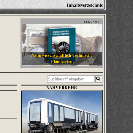
Inhaltsverzeichnis
- R E K L A M E -
Naturwissenschaftlich-Technische
Plaudereien
NAHVERKEHR