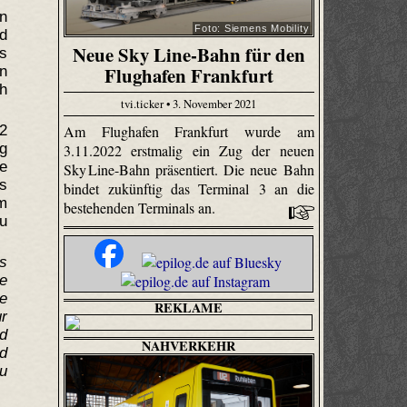
n
Foto: Siemens Mobility
nd
Neue Sky Line-Bahn für den
s
Flughafen Frankfurt
n
h
tvi.ticker • 3. November 2021
2
Am Flughafen Frankfurt wurde am
ng
3.11.2022 erstmalig ein Zug der neuen
e
Sky Line-Bahn präsentiert. Die neue Bahn
s
bindet zukünftig das Terminal 3 an die
m
bestehenden Terminals an.
au
s
e
e
REKLAME
ur
d
NAHVERKEHR
rd
u