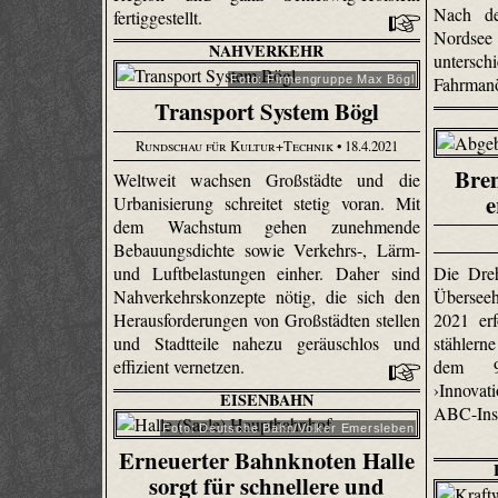
Nach de
fertiggestellt.
Nordse
NAHVERKEHR
unters
Foto: Firmengruppe Max Bögl
Fahrmanö
Transport System Bögl
Rundschau für Kultur+Technik
• 18.4.2021
Bre
Weltweit wachsen Großstädte und die
e
Urbanisierung schreitet stetig voran. Mit
dem Wachstum gehen zunehmende
Bebauungsdichte sowie Verkehrs-, Lärm-
Die Dre
und Luftbelastungen einher. Daher sind
Überseeh
Nahverkehrskonzepte nötig, die sich den
2021 erf
Herausforderungen von Großstädten stellen
stählern
und Stadtteile nahezu geräuschlos und
dem 9
effizient vernetzen.
›Innovat
EISENBAHN
ABC-Ins
Foto: Deutsche Bahn/Volker Emersleben
Erneuerter Bahnknoten Halle
sorgt für schnellere und