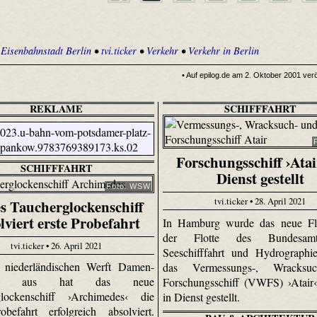
•
Eisenbahnstadt Berlin
•
tvi.ticker
•
Verkehr
•
Verkehr in Berlin
• Auf epilog.de am 2. Oktober 2001 veröf
REKLAME
SCHIFFFAHRT
Forschungsschiff ›Atai
SCHIFFFAHRT
Dienst gestellt
Foto: WSW
tvi.ticker • 28. April 2021
s Taucherglockenschiff
lviert erste Probefahrt
In Hamburg wurde das neue Fla
der Flotte des Bundesam
tvi.ticker • 26. April 2021
Seeschifffahrt und Hydrographi
 niederländischen Werft Damen-
das Vermessungs-, Wracksu
ard aus hat das neue
Forschungsschiff (VWFS) ›Atair‹, 
glockenschiff ›Archimedes‹ die
in Dienst gestellt.
obefahrt erfolgreich absolviert.