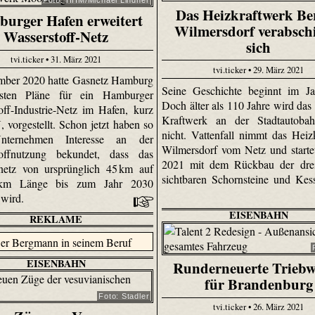
Das Heizkraftwerk Ber
urger Hafen erweitert
Wilmersdorf verabsch
Wasserstoff-Netz
sich
tvi.ticker • 31. März 2021
tvi.ticker • 29. März 2021
mber 2020 hatte Gasnetz Hamburg
Seine Geschichte beginnt im Ja
rsten Pläne für ein Hamburger
Doch älter als 110 Jahre wird das
off-Industrie-Netz im Hafen, kurz
Kraftwerk an der Stadtautoba
vorgestellt. Schon jetzt haben so
nicht. Vattenfall nimmt das Heiz
nternehmen Interesse an der
Wilmersdorf vom Netz und starte
toffnutzung bekundet, dass das
2021 mit dem Rückbau der drei
netz von ursprünglich 45 km auf
sichtbaren Schornsteine und Kess
 km Länge bis zum Jahr 2030
 wird.
EISENBAHN
REKLAME
EISENBAHN
Runderneuerte Trieb
für Brandenburg
Foto: Stadler
tvi.ticker • 26. März 2021