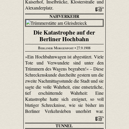
Kaiserhof, Inselbrücke, Klosterstraße und
Alexanderplatz.
NAHVERKEHR
Die Katastrophe auf der
Berliner Hochbahn
Berliner Morgenpost
• 27.9.1908
»Ein Hochbahnwagen ist abgestürzt. Viele
Tote und Verwundete sind unter den
Trümmern des Wagens begraben!« – Diese
Schreckenskunde durcheilte gestern um die
zweite Nachmittagsstunde die Stadt und sie
sagte die volle Wahrheit, eine entsetzliche,
tief erschütternde Wahrheit: Eine
Katastrophe hatte sich ereignet, so voll
blutiger Schrecknisse, wie sie bisher im
Berliner Verkehrsleben unerhört war.
TUNNEL