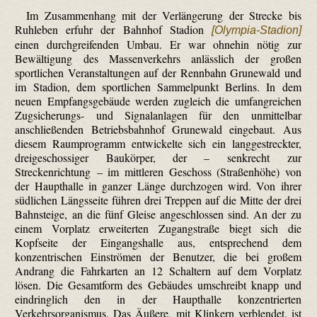
Im Zusammenhang mit der Verlängerung der Strecke bis
Ruhleben erfuhr der Bahnhof Stadion
[Olympia-Stadion]
einen durchgreifenden Umbau. Er war ohnehin nötig zur
Bewältigung des Massenverkehrs anlässlich der großen
sportlichen Veranstaltungen auf der Rennbahn Grunewald und
im Stadion, dem sportlichen Sammelpunkt Berlins. In dem
neuen Empfangsgebäude werden zugleich die umfangreichen
Zug­sicherungs- und Signalanlagen für den unmittelbar
anschließenden Betriebsbahnhof Grunewald eingebaut. Aus
diesem Raumprogramm entwickelte sich ein langgestreckter,
dreigeschossiger Baukörper, der – senkrecht zur
Streckenrichtung – im mittleren Geschoss (Straßenhöhe) von
der Haupthalle in ganzer Länge durchzogen wird. Von ihrer
südlichen Längsseite führen drei Treppen auf die Mitte der drei
Bahnsteige, an die fünf Gleise angeschlossen sind. An der zu
einem Vorplatz erweiterten Zugang­straße biegt sich die
Kopfseite der Eingangshalle aus, entsprechend dem
konzentrischen Einströmen der Benutzer, die bei großem
Andrang die Fahrkarten an 12 Schaltern auf dem Vorplatz
lösen. Die Gesamtform des Gebäudes umschreibt knapp und
eindringlich den in der Haupthalle konzentrierten
Verkehrsorganismus. Das Äußere, mit Klinkern verblendet, ist