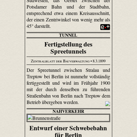
Südwesten, das Gebiet zwischen der
Potsdamer Bahn und der Stadtbahn,
entsprechend etwa einem Kreisausschnitt,
der einen Zentriwinkel von wenig mehr als
45° darstellt.
TUNNEL
Fertigstellung des
Spreetunnels
Zentralblatt der Bauverwaltung
• 8.3.1899
Der Spreetunnel zwischen Stralau und
Treptow bei Berlin ist nunmehr vollständig
fertiggestellt und wird im Frühjahr 1900
mit der durch denselben zu führenden
Straßenbahn von Berlin nach Treptow dem
Betrieb übergeben werden.
NAHVERKEHR
Entwurf einer Schwebebahn
für Berlin