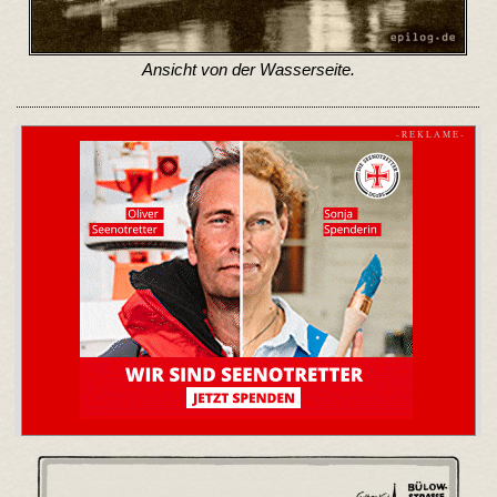
Ansicht von der Wasserseite.
- R E K L A M E -