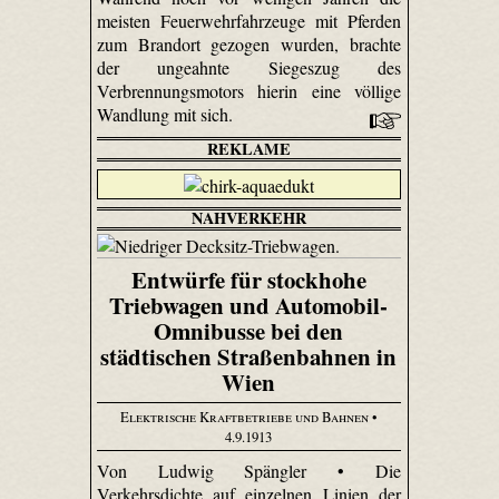
meisten Feuerwehrfahrzeuge mit Pferden
zum Brandort gezogen wurden, brachte
der ungeahnte Siegeszug des
Verbrennungsmotors hierin eine völlige
Wandlung mit sich.
REKLAME
NAHVERKEHR
Entwürfe für stockhohe
Triebwagen und Automobil-
Omnibusse bei den
städtischen Straßenbahnen in
Wien
Elektrische Kraftbetriebe und Bahnen
•
4.9.1913
Von Ludwig Spängler • Die
Verkehrsdichte auf einzelnen Linien der