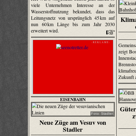
viele Unternehmen Interesse an der
Wasserstoffnutzung bekundet, dass das
Leitungsnetz von ursprünglich 45 km auf
Klima
nun 60 km Länge bis zum Jahr 2030
erweitert wird.
- R E K L A M E -
Gemeins
zeigt Bos
Innens
Brennst
klimafr
Zukunft 
EISENBAHN
Güter
z
Foto: Stadler
Neue Züge am Vesuv von
Stadler