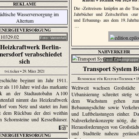
REKLAME
Die ›Zeitreisen‹ knüpfen an die Trad
Jahrbücher und Zeitschriften ›zu
und Erbauung‹ aus dem 19. Jahrhu
…
ENERGIEVERSORGUNG
Foto: Vattenfall
Heizkraftwerk Berlin-
NAHVERKEHR
ersdorf verabschiedet
sich
Foto: Firmengruppe
Transport System B
tvi.ticker • 29. März 2021
Rundschau für Kultur+Technik
• 1
eschichte beginnt im Jahr 1911.
er als 110 Jahre wird das markante
Weltweit wachsen Großstädte
rk an der Stadtautobahn A 100
Urbanisierung schreitet stetig v
attenfall nimmt das Heizkraftwerk
dem Wachstum gehen zun
orf vom Netz und startet im Juni
Bebauungsdichte sowie Verkehrs
t dem Rückbau der drei weithin
und Luftbelastungen einher. Da
en Schornsteine und Kesselhäuser.
Nahverkehrskonzepte nötig, die
Herausforderungen von Großstädte
und Stadtteile nahezu geräusc
ENERGIEVERSORGUNG