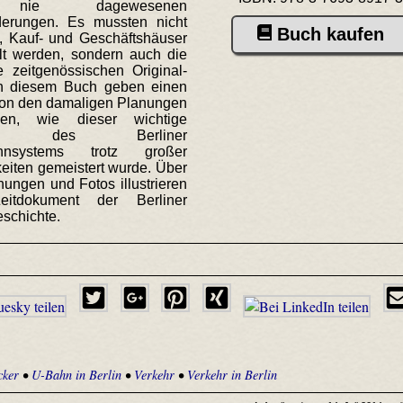
nie dagewesenen
derungen. Es mussten nicht
Buch kaufen
s, Kauf- und Geschäftshäuser
elt werden, sondern auch die
e zeitgenössischen Original-
in diesem Buch geben einen
von den damaligen Planungen
en, wie dieser wichtige
nitt des Berliner
ahnsystems trotz großer
eiten gemeistert wurde. Über
ungen und Fotos illustrieren
eitdokument der Berliner
schichte.
icker
•
U-Bahn in Berlin
•
Verkehr
•
Verkehr in Berlin