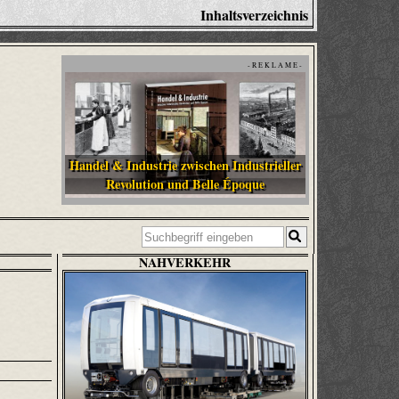
Inhaltsverzeichnis
- R E K L A M E -
Handel & Industrie zwischen Industrieller
Revolution und Belle Époque
NAHVERKEHR