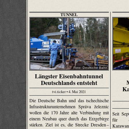
TUNNEL
Foto: Deutsche Bahn
Längster Eisenbahntunnel
Deutschlands entsteht
Ka
tvi.ticker • 4. Mai 2021
Die Deutsche Bahn und das tschechische
Infrastrukturunternehmen Správa železnic
wollen die 170 Jahre alte Verbindung mit
Seit Sep
einem Neubau quer durch das Erzgebirge
für d
stärken. Ziel ist es, die Strecke Dresden –
Karawan