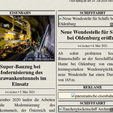
• Auf epilog.de am 14. Juli 2014 verö
EISENBAHN
SCHIFFFAHRT
F
Neue Wendestelle für S
bei Oldenburg eröff
tvi.ticker • 4. Mai 2021
Ab sofort profitieren S
Binnenschiffe an der Seeschifffah
Foto: ÖBB/evmedia
Hunte bei Oldenburg von ein
Super-Bauzug bei
leistungsstarken Wendemöglichk
Modernisierung des
neue Wendestelle hat einen Dur
rawankentunnels im
von 165 m.
Einsatz
REKLAME
tvi.ticker • 5. Mai 2021
tember 2020 laufen die Arbeiten
SCHIFFFAHRT
ie Modernisierung des
kentunnels, der Österreich und
F