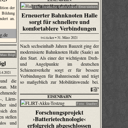
ition der
Foto: Deutsche Bahn/Volker Emersleben
r Bildung
Erneuerter Bahnknoten Halle
ndert an.
sorgt für schnellere und
komfortablere Verbindungen
tvi.ticker • 31. März 2021
Nach sechseinhalb Jahren Bauzeit ging der
modernisierte Bahnknoten Halle (Saale) an
 Max Bögl
den Start. Als einer der wichtigsten Dreh-
ögl
und Angelpunkte im deutschen
Schienenverkehr sorgt er für bessere
8.4.2021
Verbindungen für Bahnreisende und trägt
 und die
so maßgeblich zur Mobilitätswende bei.
oran. Mit
ehmende
EISENBAHN
-, Lärm-
her sind
Foto: Stadler
 sich den
Forschungsprojekt
n stellen
›Batterietechnologie‹
hlos und
erfolgreich abgeschlossen