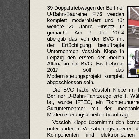
39 Doppeltriebwagen der Berliner
U-Bahn-Baureihe F 76 werden
komplett modernisiert und für
weitere 20 Jahre Einsatz fit
gemacht. Am 9. Juli 2014
übergab das von der BVG mit
der Ertüchtigung beauftragte
Unternehmen Vossloh Kiepe in
Leipzig den ersten der ›neuen
Alten‹ an die BVG. Bis Februar
2017 soll das
Modernisierungsprojekt komplett
abgeschlossen sein.
Die BVG hatte Vossloh Kiepe im M
Berliner U-Bahn-Fahrzeuge erteilt. Wä
ist, wurde IFTEC, ein Tochterunter
Subunternehmer mit der mechani
Modernisierungsarbeiten beauftragt.
Vossloh Kiepe übernimmt den komple
unter anderem Verkabelungsarbeiten, d
Komponenten und elektronischen 