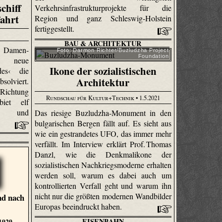
chiff
Verkehrsinfrastrukturprojekte für die
fahrt
Region und ganz Schleswig-Holstein
fertiggestellt.
BAU & ARCHITEKTUR
t Damen-
Foto: Darmon Richter/Buzludzha Project
Foundation
s neue
Ikone der sozialistischen
des‹ die
Architektur
solviert.
Richtung
Rundschau für Kultur+Technik
• 1.5.2021
iet elf
gen und
Das riesige Buzludzha-Monument in den
bulgarischen Bergen fällt auf. Es sieht aus
wie ein gestrandetes UFO, das immer mehr
verfällt. Im Interview erklärt Prof. Thomas
Danzl, wie die Denkmalikone der
sozialistischen Nachkriegsmoderne erhalten
werden soll, warum es dabei auch um
kontrollierten Verfall geht und warum ihn
nicht nur die größten modernen Wandbilder
nd nach
Europas beeindruckt haben.
EISENBAHN
 1929