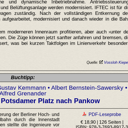
che und dynamische Inbetriebnahme. Antriebssteuerung
und Belüftungsanlage werden modernisiert. IFTEC ist für d
wagen zuständig. Nach der vollständigen Entkernung de
ufgearbeitet, modernisiert und danach wieder in die Bah
m moderneren Innenraum profitieren, aber auch ›unter de
ten. Die Züge können jetzt sanfter anfahren und bremsen, d
sert, was bei kurzen Taktfolgen im Linienverkehr besonde
Quelle:
Vossloh Kiep
Buchtipp:
• Gustav Kemmann • Albert Bernstein-Sawersky •
Alfred Grenander
 Potsdamer Platz nach Pankow
erung der Berliner Hoch- und
PDF-Leseprobe
dbahn durch die Innenstadt
€ 18,90 | 126 Seiten |
n stellte die Ingenieure vor
ISBN: 978-3-7693-8917-