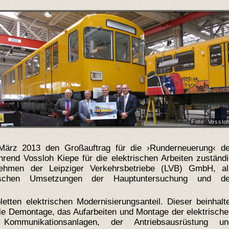
Foto: Vosslo
ärz 2013 den Großauftrag für die ›Runderneuerung‹ de
hrend Vossloh Kiepe für die elektrischen Arbeiten zuständ
nehmen der Leipziger Verkehrsbetriebe (LVB) GmbH, al
schen Umsetzungen der Hauptuntersuchung und de
tten elektrischen Modernisierungsanteil. Dieser beinhalt
ie Demontage, das Aufarbeiten und Montage der elektrisch
Kommunikationsanlagen, der Antriebsausrüstung un