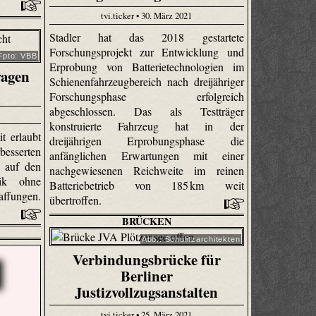
tvi.ticker • 30. März 2021
Stadler hat das 2018 gestartete
Forschungsprojekt zur Entwicklung und
Fpto: VBB
Erprobung von Batterietechnologien im
wagen
Schienenfahrzeugbereich nach dreijähriger
Forschungsphase erfolgreich
abgeschlossen. Das als Testträger
konstruierte Fahrzeug hat in der
t erlaubt
dreijährigen Erprobungsphase die
esserten
anfänglichen Erwartungen mit einer
 auf den
nachgewiesenen Reichweite im reinen
ik ohne
Batteriebetrieb von 185 km weit
ffungen.
übertroffen.
BRÜCKEN
Abb.: Schulitzarchitekten
Verbindungsbrücke für
Berliner
Justizvollzugsanstalten
tvi.ticker • 25. März 2021