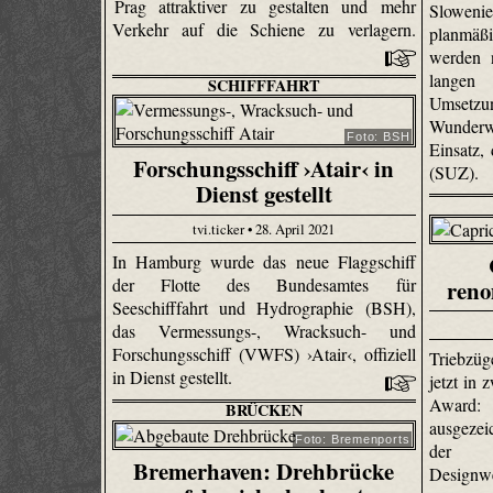
Prag attraktiver zu gestalten und mehr
Slowen
Verkehr auf die Schiene zu verlagern.
planmäß
werden 
langen 
SCHIFFFAHRT
Umsetzun
Wunderw
Foto: BSH
Einsatz,
Forschungsschiff ›Atair‹ in
(SUZ).
Dienst gestellt
tvi.ticker • 28. April 2021
In Hamburg wurde das neue Flaggschiff
der Flotte des Bundesamtes für
reno
Seeschifffahrt und Hydrographie (BSH),
das Vermessungs-, Wracksuch- und
Forschungsschiff (VWFS) ›Atair‹, offiziell
Triebzü
in Dienst gestellt.
jetzt in
Award
BRÜCKEN
ausgezei
Foto: Bremenports
der f
Bremerhaven: Drehbrücke
Designwe