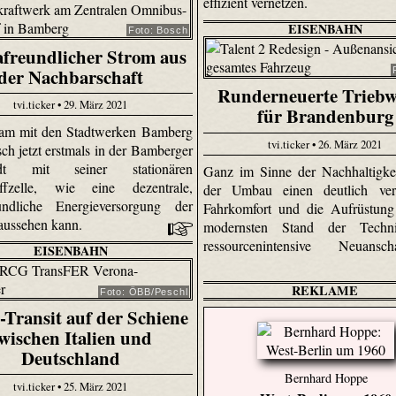
effizient vernetzen.
EISENBAHN
Foto: Bosch
freundlicher Strom aus
der Nachbarschaft
Runderneuerte Trieb
tvi.ticker • 29. März 2021
für Brandenburg
am mit den Stadtwerken Bamberg
tvi.ticker • 26. März 2021
ch jetzt erstmals in der Bamberger
tadt mit seiner stationären
Ganz im Sinne der Nachhaltigkei
offzelle, wie eine dezentrale,
der Umbau einen deutlich verb
eundliche Energieversorgung der
Fahrkomfort und die Aufrüstung
aussehen kann.
modernsten Stand der Techn
ressourcenintensive Neuanscha
EISENBAHN
REKLAME
Foto: ÖBB/Peschl
-Transit auf der Schiene
wischen Italien und
Deutschland
Bernhard Hoppe
tvi.ticker • 25. März 2021