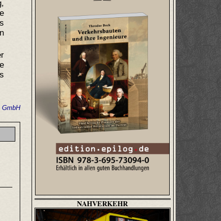
,
ie
s
n
r
ie
rs
e GmbH
NAHVERKEHR
3