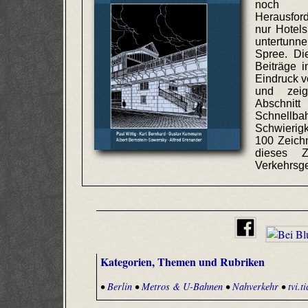
noch 
Herausfor
nur Hotel
untertunn
Spree. Di
Beiträge 
Eindruck 
und zeig
Absch
Schnellb
Schwierigk
100 Zeichn
dieses Z
Verkehrsge
Kategorien, Themen und Rubriken
•
Berlin
•
Metros & U-Bahnen
•
Nahverkehr
•
tvi.t