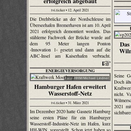
erfolgreich abgebaut
tvi.ticker • 12. April 2021
Die Drehbrücke an der Nordschleuse im
Überseehafen Bremerhaven ist am 10. April
2021 erfolgreich demontiert worden. Das
stählerne Fachwerk der Brücke wurde auf
Das 
dem 95 Meter langen Ponton
›Innovation 1‹ gesetzt und dann auf die
Wilm
ABC-Insel am Kaiserhafen verbracht.
ENERGIEVERSORGUNG
Seine G
Foto: HHM/Michael Lindner
Doch ält
Hamburger Hafen erweitert
Kraftwe
Wasserstoff-Netz
nicht. V
Wilmersd
tvi.ticker • 31. März 2021
2021 mi
Im Dezember 2020 hatte Gasnetz Hamburg
sichtbar
seine ersten Pläne für ein Hamburger
Wasserstoff-Industrie-Netz im Hafen, kurz
HH-WIN, vorgestellt. Schon jetzt haben so