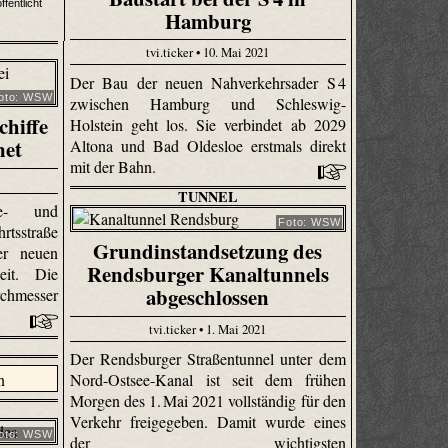
ffentlicht
Hamburg
tvi.ticker • 10. Mai 2021
Der Bau der neuen Nahverkehrsader S 4
oto: WSW
zwischen Hamburg und Schleswig-
chiffe
Holstein geht los. Sie verbindet ab 2029
net
Altona und Bad Oldesloe erstmals direkt
mit der Bahn.
TUNNEL
ee- und
Foto: WSW
rtsstraße
Grundinstandsetzung des
er neuen
Rendsburger Kanaltunnels
eit. Die
abgeschlossen
chmesser
tvi.ticker • 1. Mai 2021
Der Rendsburger Straßentunnel unter dem
Nord-Ostsee-Kanal ist seit dem frühen
Morgen des 1. Mai 2021 vollständig für den
Verkehr freigegeben. Damit wurde eines
oto: WSW
der wichtigsten