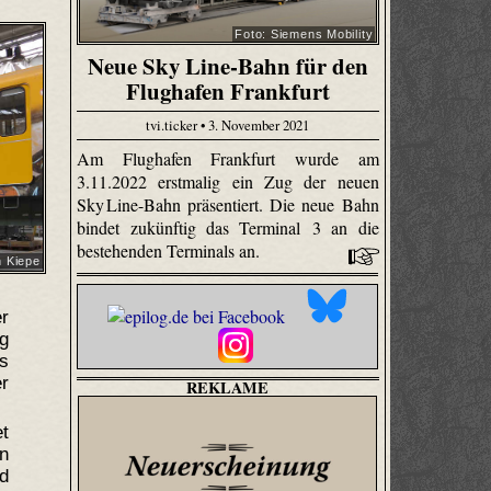
Foto: Siemens Mobility
Neue Sky Line-Bahn für den
Flughafen Frankfurt
tvi.ticker • 3. November 2021
Am Flughafen Frankfurt wurde am
3.11.2022 erstmalig ein Zug der neuen
Sky Line-Bahn präsentiert. Die neue Bahn
bindet zukünftig das Terminal 3 an die
bestehenden Terminals an.
h Kiepe
r
ig
s
r
REKLAME
et
en
d