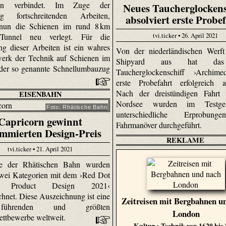
ien verbindet. Im Zuge der
Neues Taucherglockens
ig fortschreitenden Arbeiten,
absolviert erste Probe
nun die Schienen im rund 8 km
tvi.ticker • 26. April 2021
Tunnel neu verlegt. Für die
g dieser Arbeiten ist ein wahres
Von der niederländischen Werf
erk der Technik auf Schienen im
Shipyard aus hat da
 der so genannte Schnellumbauzug
Taucherglockenschiff ›Archime
erste Probefahrt erfolgreich ab
Nach der dreistündigen Fahrt 
EISENBAHN
Nordsee wurden im Testgeb
Foto: Rhätische Bahn
unterschiedliche Erprobun
Capricorn gewinnt
Fahrmanöver durchgeführt.
mmierten Design-Preis
REKLAME
tvi.ticker • 21. April 2021
ge der Rhätischen Bahn wurden
 zwei Kategorien mit dem ›Red Dot
: Product Design 2021‹
chnet. Diese Auszeichnung ist eine
Zeitreisen mit Bergbahnen u
ührenden und größten
London
ttbewerbe weltweit.
Kultur + Technik von 1620 bis