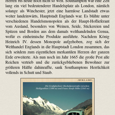
Herren bis heute noch nicht so weit. Southampton war eine Zeit
lang ein viel bedeutenderer Handelsplatz als London, nämlich
solange als Winchester, jetzt eine harmlose Landstadt etwas
weiter landeinwärts, Hauptstadt Englands war. Es blühte unter
verschiedenen Handelsmonopolen als der Haupt-Hoflieferant
vom Ausland, besonders von Weinen, Seide, Stickereien und
Spitzen und Borden aus dem damals welt­handelnden Genua,
wofür es einheimische Produkte ausführte. Nachdem König
Heinrich IV. dessen Monopole aufgehoben, zog sich der
Welthandel Englands in die Hauptstadt London zusammen, das
sich seitdem zum eigentlichen merkantilen Herzen der ganzen
Erde erweiterte. Als nun noch im Jahr 1665 die große Pest alle
Reichen vertrieb und die zurückgebliebenen Bewohner zur
größeren Hälfte dahinraffte, sank Southamptons Herrlichkeit
vollends in Schutt und Staub.
- R E K L A M E -