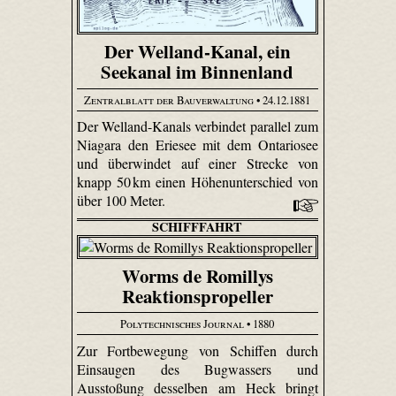
Der Welland-Kanal, ein
Seekanal im Binnenland
Zentralblatt der Bauverwaltung
• 24.12.1881
Der Welland-Kanals verbindet parallel zum
Niagara den Eriesee mit dem Ontariosee
und überwindet auf einer Strecke von
knapp 50 km einen Höhenunterschied von
über 100 Meter.
SCHIFFFAHRT
Worms de Romillys
Reaktionspropeller
Polytechnisches Journal
• 1880
Zur Fortbewegung von Schiffen durch
Einsaugen des Bug­wassers und
Ausstoßung desselben am Heck bringt