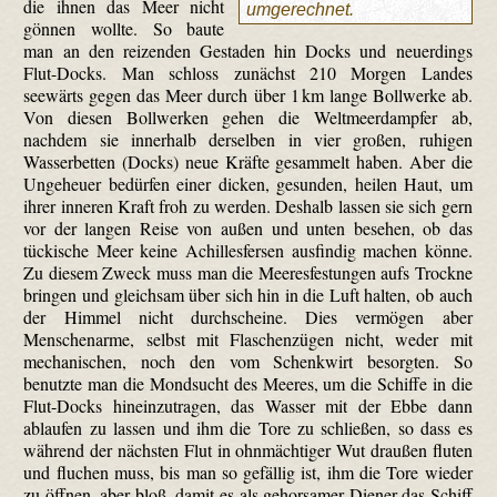
die ihnen das Meer nicht
umgerechnet.
gönnen wollte. So baute
man an den reizenden Gestaden hin Docks und neuerdings
Flut-Docks. Man schloss zunächst 210 Morgen Landes
seewärts gegen das Meer durch über 1 km lange Bollwerke ab.
Von diesen Bollwerken gehen die Welt­meer­dampfer ab,
nachdem sie innerhalb derselben in vier großen, ruhigen
Wasserbetten (Docks) neue Kräfte gesammelt haben. Aber die
Ungeheuer bedürfen einer dicken, gesunden, heilen Haut, um
ihrer inneren Kraft froh zu werden. Deshalb lassen sie sich gern
vor der langen Reise von außen und unten besehen, ob das
tückische Meer keine Achillesfersen ausfindig machen könne.
Zu diesem Zweck muss man die Meeresfestungen aufs Trockne
bringen und gleichsam über sich hin in die Luft halten, ob auch
der Himmel nicht durchscheine. Dies vermögen aber
Menschenarme, selbst mit Flaschenzügen nicht, weder mit
mechanischen, noch den vom Schenkwirt besorgten. So
benutzte man die Mondsucht des Meeres, um die Schiffe in die
Flut-Docks hineinzutragen, das Wasser mit der Ebbe dann
ablaufen zu lassen und ihm die Tore zu schließen, so dass es
während der nächsten Flut in ohnmächtiger Wut draußen fluten
und fluchen muss, bis man so gefällig ist, ihm die Tore wieder
zu öffnen, aber bloß, damit es als gehorsamer Diener das Schiff