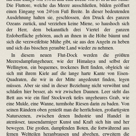
Die Fluttore, welche das Meere ausschließen, bilden geöffnet
einen Eingang von 24½ m Fuß Breite. In dieser bedeutenden
Ausdehnung halten sie, geschlossen, den Druck des ganzen
Ozeans zurück, und verziehen keine Miene, so haushoch sich
der Herr, dem bekanntlich drei Viertel der ganzen
Erdoberfläche gehören, auch an ihnen in die Höhe bäumt und
sich die ver­zweifeltste Mühe gibt, sie aus den Angeln zu heben
und sich das bisschen geraubte Land wieder zu nehmen.
In diesem neuen Flut-Dock werden die größten
Meeresdampfungeheuer, wie der Himalaya und selbst der
Wellington, ein bequemes, trockenes Bett finden, obgleich sie
sich mit ihrem Kiele auf die lange harte Kante von Eisen-
Quadraten, die wir in der Mitte angedeutet finden, legen
müssen. Aber sie sind in dieser Beziehung nicht verwöhnt und
schlafen hier besser, als wir zwischen Daunen. Leer sieht das
Bett aus wie ein fünf Stockwerk tiefes ungeheures Grab, wie
eine Mulde, eine Wanne, turmhohe Riesen darin zu baden. Von
seinen Rändern oben genießt man die herrlichsten, großartigsten
Naturszenen, zwischen denen Industrie und Handel in
atemloser, tausend­armiger Kunst und Kraft sich hin und her
bewegen. Die großen, dampfenden Boten, die fortwährend aus
fernen Weltteilen heranbrausen und abgehen, erweitern die