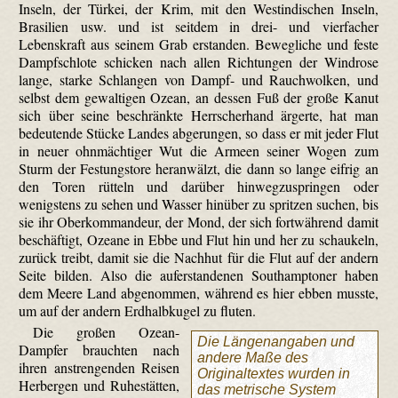
Inseln, der Türkei, der Krim, mit den Westindischen Inseln,
Brasilien usw. und ist seitdem in drei- und vierfacher
Lebenskraft aus seinem Grab erstanden. Bewegliche und feste
Dampfschlote schicken nach allen Richtungen der Windrose
lange, starke Schlangen von Dampf- und Rauchwolken, und
selbst dem gewaltigen Ozean, an dessen Fuß der große Kanut
sich über seine beschränkte Herrscherhand ärgerte, hat man
bedeutende Stücke Landes abgerungen, so dass er mit jeder Flut
in neuer ohnmächtiger Wut die Armeen seiner Wogen zum
Sturm der Festungstore heranwälzt, die dann so lange eifrig an
den Toren rütteln und darüber hinwegzu­springen oder
wenigstens zu sehen und Wasser hinüber zu spritzen suchen, bis
sie ihr Oberkommandeur, der Mond, der sich fortwährend damit
beschäftigt, Ozeane in Ebbe und Flut hin und her zu schaukeln,
zurück treibt, damit sie die Nachhut für die Flut auf der andern
Seite bilden. Also die auferstandenen Southamptoner haben
dem Meere Land abgenommen, während es hier ebben musste,
um auf der andern Erdhalbkugel zu fluten.
Die großen Ozean-
Die Längenangaben und
Dampfer brauchten nach
andere Maße des
ihren anstrengenden Reisen
Originaltextes wurden in
Herbergen und Ruhestätten,
das metrische System