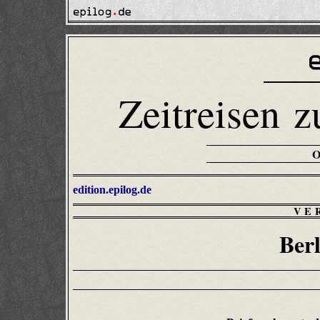
Zeitreisen z
edition.epilog.de
VE
Ber