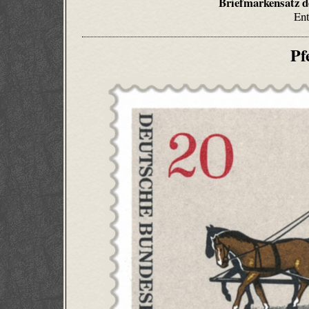
Briefmarkensatz d
Ent
Pf