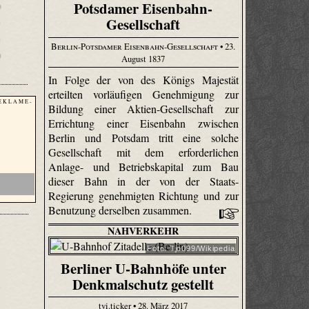
Potsdamer Eisenbahn-
Gesellschaft
Berlin-Potsdamer Eisenbahn-Gesellschaft
• 23.
August 1837
In Folge der von des Königs Majestät
erteilten vorläufigen Genehmigung zur
E K L A M E -
Bildung einer Aktien-Gesellschaft zur
Errichtung einer Eisenbahn zwischen
Berlin und Potsdam tritt eine solche
Gesellschaft mit dem erforderlichen
Anlage- und Betriebskapital zum Bau
dieser Bahn in der von der Staats-
Regierung genehmigten Richtung und zur
Benutzung derselben zusammen.
NAHVERKEHR
Foto: Tjo099/Wikipedia
Berliner U-Bahnhöfe unter
Denkmalschutz gestellt
tvi.ticker • 28. März 2017