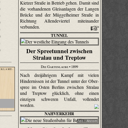
Kietzer Straße in Betrieb gehen. Damit sind
die vorhandenen Gleisanlagen der Langen
Brücke und der Müggelheimer Straße in
Richtung Allendeviertel miteinander
verbunden.
TUNNEL
Der Spreetunnel zwischen
Stralau und Treptow
Die Gartenlaube
• 1899
E K L A M E -
Nach dreijährigem Kampf mit vielen
Hindernissen ist der Tunnel unter der Ober­
spree im Osten Berlins zwischen Stralau
s
und Treptow glücklich, ohne einen
einzigen schweren Unfall, vollendet
worden.
NAHVERKEHR
Abb.: Alstom