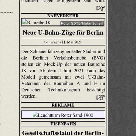
nächsten Tagen fertiggestellt sein wird.
NAHVERKEHR
Foto: SDTB/Malte Scherf
Neue U-Bahn-Züge für Berlin
tvi.ticker • 11. Mai 2021
Der Schienenfahrzeughersteller Stadler und
die Berliner Verkehrsbetriebe (BVG)
stellen ein Mock-Up der neuen Baureihe
JK vor. Ab dem 1. Juni 2021 kann das
Modell gemeinsam mit zwei U-Bahn-
Veteranen der Baureihen A und F im
Deutschen Technikmuseum besichtigt
werden.
REKLAME
EISENBAHN
Gesellschaftsstatut der Berlin-