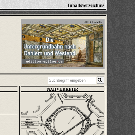
Inhaltsverzeichnis
- R E K L A M E -
NAHVERKEHR