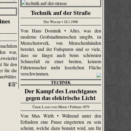
Technik auf der Straße
ines
Die Woche
• 18.1.1908
Von Hans Dominik • Alles, was den
moderne Großstadtmenschen umgibt, ist
Menschenwerk, von Menschenhänden
 nachdem
bereitet, und der Fußspuren sind so viele,
den war,
dass sie längst auch beim schönsten
zweierlei
Schneefall zu einer breiten, keinem
l für den
Fährtensucher mehr leserlichen Fläche
r für die
verschwimmen.
rbilder.
TECHNIK
Der Kampf des Leuchtgases
gegen das elektrische Licht
Über Land und Meer
• Februar 1879
Von Max Wirth • Während unter den
Erfindern eine Pause eingetreten zu sein
scheint, welche dazu benutzt wird, um für