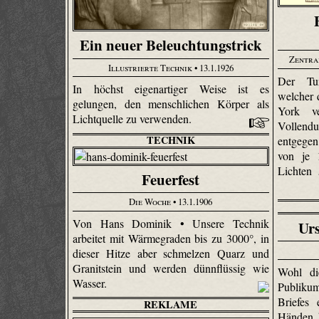
Ein neuer Beleuchtungstrick
Zentra
Illustrierte Technik
• 13.1.1926
Der Tu
In höchst eigenartiger Weise ist es
welcher 
gelungen, den menschlichen Körper als
York ve
Lichtquelle zu verwenden.
Vollendu
TECHNIK
entgege
von je 
Lichten
Feuerfest
Die Woche
• 13.1.1906
Von Hans Dominik • Unsere Technik
Urs
arbeitet mit Wärmegraden bis zu 3000°, in
dieser Hitze aber schmelzen Quarz und
Granitstein und werden dünnflüssig wie
Wohl di
Wasser.
Publiku
Briefes
REKLAME
Händen h