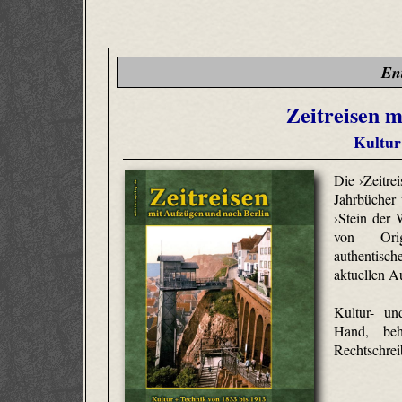
En
Zeitreisen m
Kultur
Die ›Zeitrei
Jahrbücher
›Stein der
von Origi
authentis
aktuellen A
Kultur- un
Hand, behu
Rechtschreib