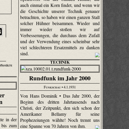
auch einmal ein Korn findet, und wenn wir
die Geschichte unserer Technik genauer
betrachten, so haben wir einen ganzen Stall
solcher Hühner beisammen. Wieder und
immer wieder stoßen wir auf
Verbesserungen, die durchaus dem Zufall
und der Verwendung eines scheinbar sehr
viel schlechteren Ersatzmittels zu danken
sind.
TECHNIK
ffentlicht
Rundfunk im Jahr 2000
Funkschau
• 4.1.1931
er
Von Hans Dominik • Das Jahr 2000, der
n
Beginn des dritten Jahrtausends nach
Christi, der Zeitpunkt, den sich schon der
Amerikaner Bellamy für seine
te in der
Prophezeiungen wählte! Noch trennt uns
 bis zum
eine Spanne von 70 Jahren von ihm.