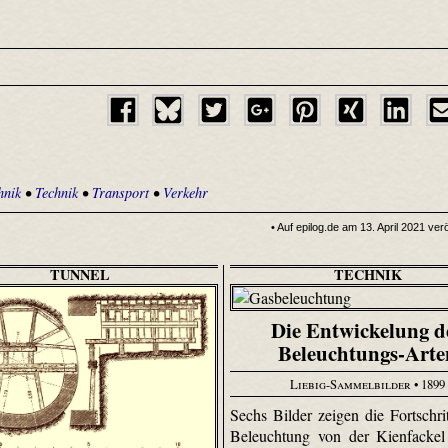
hnik
•
Technik
•
Transport
•
Verkehr
• Auf epilog.de am 13. April 2021 verö
TUNNEL
TECHNIK
Die Entwickelung d
Beleuchtungs-Arte
Liebig-Sammelbilder
• 1899
Sechs Bilder zeigen die Fortschrit
Beleuchtung von der Kienfackel