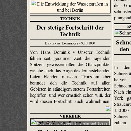
der Gru
schönste
prangend
TECHNIK
Der stetige Fortschritt der
K
Technik
Schne
Berliner Tageblatt
• 9.10.1904
den
Von Hans Dominik • Unserer Technik
fehlen seit geraumer Zeit die ragenden
Spitzen, gewissermaßen die Glanzpunkte,
In den
welche auch das Auge des fernerstehenden
Schneef
Laien blenden mussten. Trotzdem aber
hervor
befindet sich die Technik auf allen
Schneem
Gebieten in ständigem stetem Fortschreiten
Nach ei
begriffen, und wer ernstlich sehen will, der
York ga
wird diesen Fortschritt auch wahrnehmen.
Straßen
150 000
VERKEHR
Schnees 
zahlen.
Foto: Technik Museen Sinsheim und Speyer