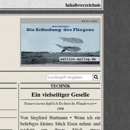
Inhaltsverzeichnis
- R E K L A M E -
TECHNIK
Ein vielseitiger Geselle
Naturwissenschaftlich-Technische Plaudereien
•
1908
Von Siegfried Hartmann • Wenn ich ein
beliebiges kleines Stück Eisen nehme und
wickele um dieses Stück etwas