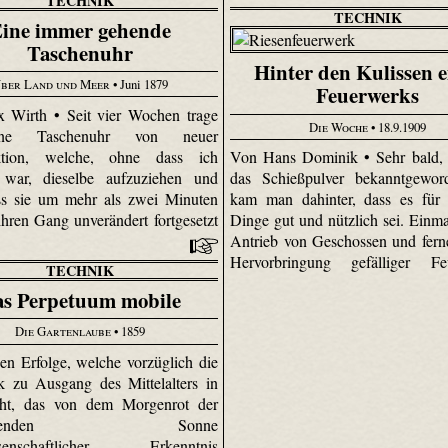
TECHNIK
TECHNIK
ine immer gehende
Taschenuhr
Hinter den Kulissen e
ber Land und Meer
• Juni 1879
Feuerwerks
 Wirth • Seit vier Wochen trage
Die Woche
• 18.9.1909
ne Taschenuhr von neuer
ktion, welche, ohne dass ich
Von Hans Dominik • Sehr bald,
t war, dieselbe aufzuziehen und
das Schießpulver bekanntgewor
ss sie um mehr als zwei Minuten
kam man dahinter, dass es für 
ihren Gang unverändert fortgesetzt
Dinge gut und nützlich sei. Einma
Antrieb von Geschossen und ferne
Hervorbringung gefälliger Feue
TECHNIK
s Perpetuum mobile
Die Gartenlaube
• 1859
en Erfolge, welche vorzüglich die
 zu Ausgang des Mittelalters in
ht, das von dem Morgenrot der
tauchenden Sonne
ssenschaftlicher Erkenntnis