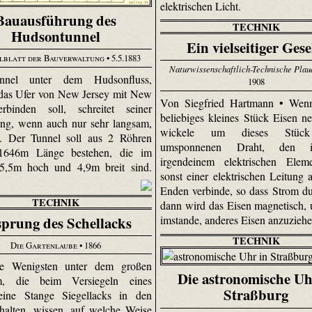
elektrischen Licht.
Bauausführung des
TECHNIK
Hudsontunnel
Ein vielseitiger Gese
lblatt der Bauverwaltung
• 5.5.1883
Naturwissenschaftlich-Technische Plau
nnel unter dem Hudsonfluss,
1908
das Ufer von New Jersey mit New
Von Siegfried Hartmann • Wenn
rbinden soll, schreitet seiner
beliebiges kleines Stück Eisen 
ng, wenn auch nur sehr langsam,
wickele um dieses Stüc
n. Der Tunnel soll aus 2 Röhren
umsponnenen Draht, den 
1646m Länge bestehen, die im
irgendeinem elektrischen Elem
 5,5m hoch und 4,9m breit sind.
sonst einer elektrischen Leitung 
Enden verbinde, so dass Strom dur
TECHNIK
dann wird das Eisen magnetisch, u
prung des Schellacks
imstande, anderes Eisen anzuzieh
TECHNIK
Die Gartenlaube
• 1866
e Wenigsten unter dem großen
Die astronomische Uh
m, die beim Versiegeln eines
Straßburg
 eine Stange Siegellacks in den
alten, wissen, auf welche Weise