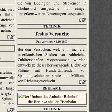
die von Eddington und Steevenson in
Chelmsford ausgestellte mit einigen
cht, wird
bemerkenswerten Neuerungen ausgestattet.
m linken
treichen
enge von
TECHNIK
u nehmen.
Teslas Versuche
Prometheus
• 4.10.1893
Bei den Versuchen, welche in mehreren
amerikanischen Städten vor zahlreichen
n
Zuhörerschaften vorgenommen wurden,
entwickelte dieser hervorragende Elektriker
Ströme mit Hunderttausenden von
maschinen
Spannungseinheiten sowie mit Millionen
umwolle
von Richtungswechseln.
ung von
at lange
REKLAME
erigkeit,
Spinnen
ch in dem
TECHNIK