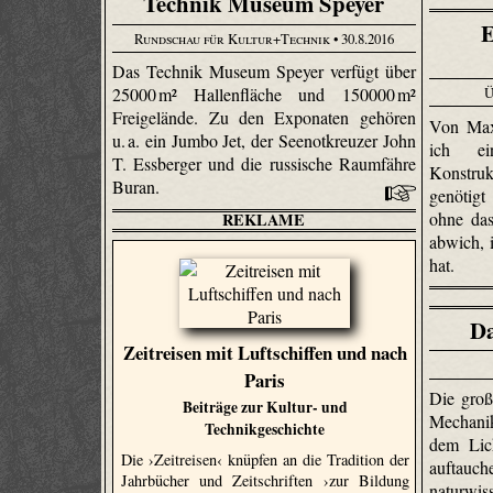
Technik Museum Speyer
E
Rundschau für Kultur+Technik
• 30.8.2016
Das Technik Museum Speyer verfügt über
Ü
25000 m² Hallenfläche und 150000 m²
Freigelände. Zu den Exponaten gehören
Von Max
u. a. ein Jumbo Jet, der Seenotkreuzer John
ich ei
T. Essberger und die russische Raumfähre
Konstru
Buran.
genötig
ohne da
REKLAME
abwich, 
hat.
Da
Zeitreisen mit Luftschiffen und nach
Paris
Die groß
Beiträge zur Kultur- und
Mechanik
Technikgeschichte
dem Lic
Die ›Zeitreisen‹ knüpfen an die Tradition der
auf
Jahrbücher und Zeitschriften ›zur Bildung
naturwi