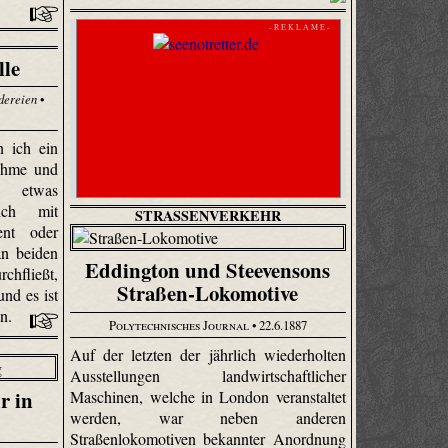
- R E K L A M E -
lle
dereien
•
 ich ein
nehme und
k etwas
ich mit
STRASSENVERKEHR
ent oder
an beiden
Eddington und Steevensons
chfließt,
Straßen-Lokomotive
nd es ist
en.
Polytechnisches Journal
• 22.6.1887
Auf der letzten der jährlich wiederholten
Ausstellungen landwirtschaftlicher
r in
Maschinen, welche in London veranstaltet
werden, war neben anderen
Straßenlokomotiven bekannter Anordnung