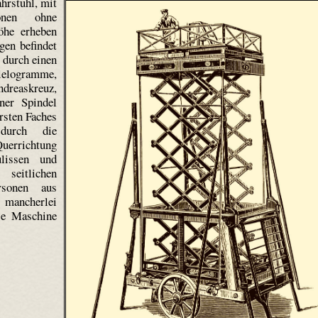
hrstuhl, mit
onen ohne
öhe erheben
gen befindet
s durch einen
llelogramme,
dreaskreuz,
ner Spindel
rsten Faches
durch die
Querrichtung
lissen und
 seitlichen
rsonen aus
mancherlei
se Maschine