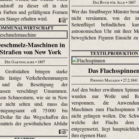
Das Buch für Alle
• 1867
ndstoff zu dieser oft in den
Wer das Straßburger Münster besu
n Farben und gefälligsten Formen
nicht versäumen, von der i
en Stange erhalten wird.
Seitenflügel befindlichen kuns
OMMUNALWIRTSCHAFT
astronomischen Uhr mit ihrer M
beweglichen Figuren Einsicht z
eschmelz-Maschinen in
 Straßen von New York
TEXTILPRODUKTION
Die Gartenlaube
• 1897
Das Flachsspinne
 Großstädten bringen starke
älle lästige Verkehrshemmungen
Pfennig Magazin
• 27.2.1841
 und die Beseitigung der
Auf den bisher erwähnten Spinn
assen verschlingt Unsummen.
wurden nur Wolle und Ba
nem Schneesturm, wie sie in New
versponnen, die Anwend
r nicht selten sind, muss das
Maschinen zum Flachsspinnen h
reinigungsamt oft 75 000 bis
nicht gelingen wollen. Die Schwi
 Dollar für das Wegschaffen des
welche der Flachs dem 
mittels der gewöhnlichen Abfuhr
entgegensetzt, liegt hauptsächli
ihm eigenen Harz.