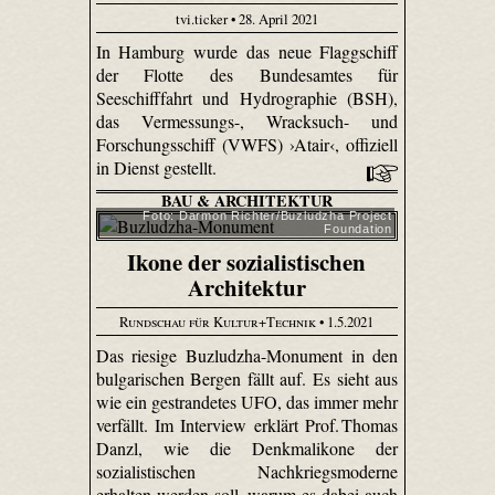
tvi.ticker • 28. April 2021
In Hamburg wurde das neue Flaggschiff
der Flotte des Bundesamtes für
Seeschifffahrt und Hydrographie (BSH),
das Vermessungs-, Wracksuch- und
Forschungsschiff (VWFS) ›Atair‹, offiziell
in Dienst gestellt.
BAU & ARCHITEKTUR
Foto: Darmon Richter/Buzludzha Project
Foundation
Ikone der sozialistischen
Architektur
Rundschau für Kultur+Technik
• 1.5.2021
Das riesige Buzludzha-Monument in den
bulgarischen Bergen fällt auf. Es sieht aus
wie ein gestrandetes UFO, das immer mehr
verfällt. Im Interview erklärt Prof. Thomas
Danzl, wie die Denkmalikone der
sozialistischen Nachkriegsmoderne
erhalten werden soll, warum es dabei auch