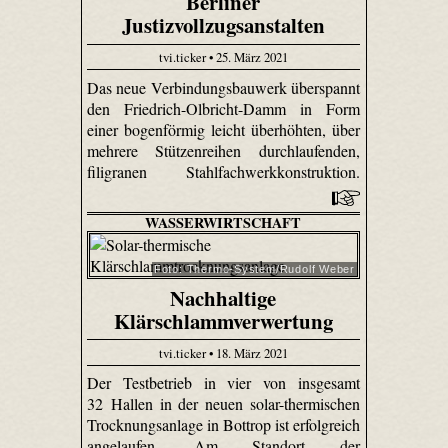
Berliner
Justizvollzugsanstalten
tvi.ticker • 25. März 2021
Das neue Verbindungsbauwerk überspannt
den Friedrich-Olbricht-Damm in Form
einer bogenförmig leicht überhöhten, über
mehrere Stützenreihen durchlaufenden,
filigranen Stahlfachwerkkonstruktion.
WASSERWIRTSCHAFT
Foto: Thermo-System/Rudolf Weber
Nachhaltige
Klärschlammverwertung
tvi.ticker • 18. März 2021
Der Testbetrieb in vier von insgesamt
32 Hallen in der neuen solar-thermischen
Trocknungsanlage in Bottrop ist erfolgreich
angelaufen. Am Standort der