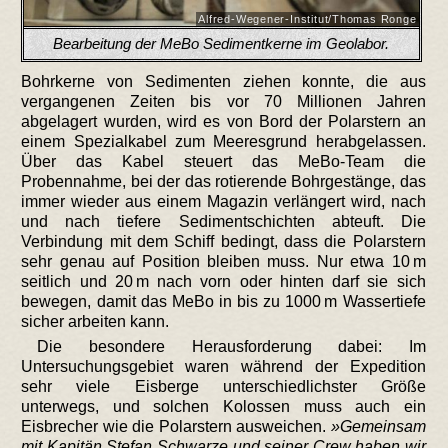
Alfred-Wegener-Institut/Thomas Ronge
Bearbeitung der MeBo Sedimentkerne im Geolabor.
Bohrkerne von Sedimenten ziehen konnte, die aus
vergangenen Zeiten bis vor 70 Millionen Jahren
abgelagert wurden, wird es von Bord der Polarstern an
einem Spezialkabel zum Meeresgrund herabgelassen.
Über das Kabel steuert das MeBo-Team die
Probennahme, bei der das rotierende Bohrgestänge, das
immer wieder aus einem Magazin verlängert wird, nach
und nach tiefere Sedimentschichten abteuft. Die
Verbindung mit dem Schiff bedingt, dass die Polarstern
sehr genau auf Position bleiben muss. Nur etwa 10 m
seitlich und 20 m nach vorn oder hinten darf sie sich
bewegen, damit das MeBo in bis zu 1000 m Wassertiefe
sicher arbeiten kann.
Die besondere Herausforderung dabei: Im
Untersuchungsgebiet waren während der Expedition
sehr viele Eisberge unterschiedlichster Größe
unterwegs, und solchen Kolossen muss auch ein
Eisbrecher wie die Polarstern ausweichen.
Gemeinsam
mit Kapitän Stefan Schwarze und seiner Crew haben wir