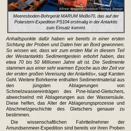
Alfred-Wegener-Institut/Thomas Ronge
Meeresboden-Bohrgerät MARUM MeBo70, das auf der
Polarstern-Expedition PS104 erstmalig in der Antarktis
zum Einsatz kommt.
Anhaltspunkte dafür haben wir bereits in einer ersten
Sichtung der Proben und Daten hier an Bord gewonnen.
So wissen wir, dass wir zum ersten Mal in diesem Teil
der Westantarktis Sedimentgestein erbohrt haben, das
etwa 70 bis 50 Millionen Jahre alt ist. Die Sedimente
stammen aus einer sehr warmen Epoche aus der Zeit vor
der ersten großen Vereisung der Antarktis
, sagt Karsten
Gohl. Weitere Bohrkerne enthalten Sedimentmaterial aus
den jüngsten Ablagerungen von
Schmelzwassereinträgen des Pine-Island-Gletschers,
abwechselnd mit Ablagerungen aus der Wassersäule.
Diese helfen, das Alter der Ablagerungsprozesse und
Abschmelzgeschichte des Gletschers genauer zu
bestimmen.
Die wissenschaftlichen Fahrtteilnehmer der
Amundsenmeer-Expedition sind bereits vor ihren Proben