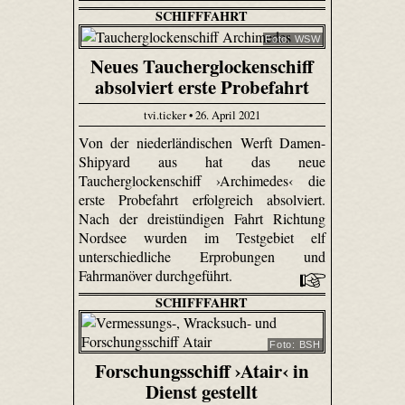
SCHIFFFAHRT
Foto: WSW
Neues Taucherglockenschiff
absolviert erste Probefahrt
tvi.ticker • 26. April 2021
Von der niederländischen Werft Damen-
Shipyard aus hat das neue
Taucherglockenschiff ›Archimedes‹ die
erste Probefahrt erfolgreich absolviert.
Nach der dreistündigen Fahrt Richtung
Nordsee wurden im Testgebiet elf
unterschiedliche Erprobungen und
Fahrmanöver durchgeführt.
SCHIFFFAHRT
Foto: BSH
Forschungsschiff ›Atair‹ in
Dienst gestellt