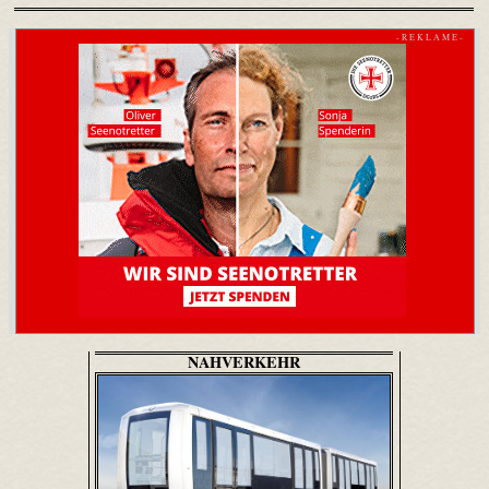
- R E K L A M E -
NAHVERKEHR