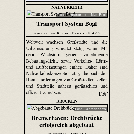
NAHVERKEHR
Foto: Firmengruppe Max Bögl
Transport System Bögl
Rundschau für Kultur+Technik
• 18.4.2021
Weltweit wachsen Großstädte und die
Urbanisierung schreitet stetig voran. Mit
dem Wachstum gehen zunehmende
Bebauungsdichte sowie Verkehrs-, Lärm-
und Luftbelastungen einher. Daher sind
Nahverkehrskonzepte nötig, die sich den
Herausforderungen von Großstädten stellen
und Stadtteile nahezu geräuschlos und
effizient vernetzen.
BRÜCKEN
Foto: Bremenports
Bremerhaven: Drehbrücke
erfolgreich abgebaut
tvi.ticker • 12. April 2021