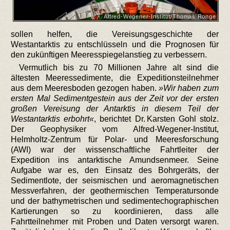
Alfred-Wegener-Institut/Thomas Ronge
sollen helfen, die Vereisungsgeschichte der
Westantarktis zu entschlüsseln und die Prognosen für
den zukünftigen Meeresspiegelanstieg zu verbessern.
Vermutlich bis zu 70 Millionen Jahre alt sind die
ältesten Meeressedimente, die Expeditionsteilnehmer
aus dem Meeresboden gezogen haben.
Wir haben zum
ersten Mal Sedimentgestein aus der Zeit vor der ersten
großen Vereisung der Antarktis in diesem Teil der
Westantarktis erbohrt
, berichtet Dr. Karsten Gohl stolz.
Der Geophysiker vom Alfred-Wegener-Institut,
Helmholtz-Zentrum für Polar- und Meeresforschung
(AWI) war der wissenschaftliche Fahrtleiter der
Expedition ins antarktische Amundsenmeer. Seine
Aufgabe war es, den Einsatz des Bohrgeräts, der
Sedimentlote, der seismischen und aeromagnetischen
Messverfahren, der geothermischen Temperatursonde
und der bathymetrischen und sedimentechographischen
Kartierungen so zu koordinieren, dass alle
Fahrtteilnehmer mit Proben und Daten versorgt waren.