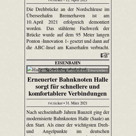
Die Drehbrücke an der Nordschleuse im
Überseehafen Bremerhaven ist am
10. April 2021 erfolgreich demontiert
worden. Das stählerne Fachwerk der
Brücke wurde auf dem 95 Meter langen
Ponton ›Innovation 1‹ gesetzt und dann auf
die ABC-Insel am Kaiserhafen verbracht.
EISENBAHN
Foto: Deutsche Bahn/Volker Emersleben
Erneuerter Bahnknoten Halle
sorgt für schnellere und
komfortablere Verbindungen
tvi.ticker • 31. März 2021
Nach sechseinhalb Jahren Bauzeit ging der
modernisierte Bahnknoten Halle (Saale) an
den Start. Als einer der wichtigsten Dreh-
und Angelpunkte im deutschen