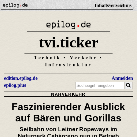
Inhaltsverzeichnis
tvi.ticker
Technik • Verkehr •
Infrastruktur
edition.epilog.de
Anmelden
epilog.plus
NAHVERKEHR
Faszinierender Ausblick
auf Bären und Gorillas
Seilbahn von Leitner Ropeways im
Naturpark Cabárceno nun in Betrieb