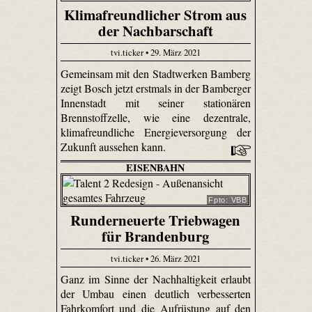
Klimafreundlicher Strom aus
der Nachbarschaft
tvi.ticker • 29. März 2021
Gemeinsam mit den Stadtwerken Bamberg
zeigt Bosch jetzt erstmals in der Bamberger
Innenstadt mit seiner stationären
Brennstoffzelle, wie eine dezentrale,
klimafreundliche Energieversorgung der
Zukunft aussehen kann.
EISENBAHN
Fpto: VBB
Runderneuerte Triebwagen
für Brandenburg
tvi.ticker • 26. März 2021
Ganz im Sinne der Nachhaltigkeit erlaubt
der Umbau einen deutlich verbesserten
Fahrkomfort und die Aufrüstung auf den