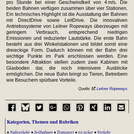
pro Stunde bei einer Geschwindkeit von 4 m/s. Die
beiden Bahnen verfügen zusammen über vier Stationen.
Ein technisches Highlight ist die Ausstattung der Bahnen
mit DirectDrive sowie LeitDrive. Die innovativen
Antriebssysteme von Leitner Ropeways überzeugen mit
geringem Verbrauch, entsprechend niedrigen
Emissionen und reduzierter Lautstärke. Die erste Bahn
besteht aus drei Winkelstationen und bildet somit eine
dreieckige Form. Dadurch können mit der Bahn drei
wichtige Punkte im Park erschlossen werden. Eine
besondere Attraktion stellen zudem zwei Kabinen mit
Glasboden dar, die noch intensivere Ausblicke
ermöglichen. Die neue Bahn bringt so Tieren, Betreibern
wie Besuchern spürbare Vorteile.
Quelle:
Leitner Ropeways
Kategorien, Themen und Rubriken
•
Nahverkehr
•
Seilbahnen
•
Transport
•
tvi.ticker
•
Verkehr