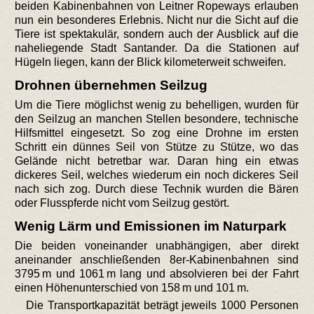
beiden Kabinenbahnen von Leitner Ropeways erlauben
nun ein besonderes Erlebnis. Nicht nur die Sicht auf die
Tiere ist spektakulär, sondern auch der Ausblick auf die
naheliegende Stadt Santander. Da die Stationen auf
Hügeln liegen, kann der Blick kilometerweit schweifen.
Drohnen übernehmen Seilzug
Um die Tiere möglichst wenig zu behelligen, wurden für
den Seilzug an manchen Stellen besondere, technische
Hilfsmittel eingesetzt. So zog eine Drohne im ersten
Schritt ein dünnes Seil von Stütze zu Stütze, wo das
Gelände nicht betretbar war. Daran hing ein etwas
dickeres Seil, welches wiederum ein noch dickeres Seil
nach sich zog. Durch diese Technik wurden die Bären
oder Flusspferde nicht vom Seilzug gestört.
Wenig Lärm und Emissionen im Naturpark
Die beiden voneinander unabhängigen, aber direkt
aneinander anschließenden 8er-Kabinenbahnen sind
3795 m und 1061 m lang und absolvieren bei der Fahrt
einen Höhenunterschied von 158 m und 101 m.
Die Transportkapazität beträgt jeweils 1000 Personen