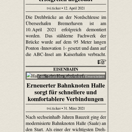
tvi.ticker • 12. April 2021
Die Drehbrücke an der Nordschleuse im
Überseehafen Bremerhaven ist am
10. April 2021 erfolgreich demontiert
worden. Das stählerne Fachwerk der
Brücke wurde auf dem 95 Meter langen
Ponton ›Innovation 1‹ gesetzt und dann auf
die ABC-Insel am Kaiserhafen verbracht.
EISENBAHN
Foto: Deutsche Bahn/Volker Emersleben
Erneuerter Bahnknoten Halle
sorgt für schnellere und
komfortablere Verbindungen
tvi.ticker • 31. März 2021
Nach sechseinhalb Jahren Bauzeit ging der
modernisierte Bahnknoten Halle (Saale) an
den Start. Als einer der wichtigsten Dreh-