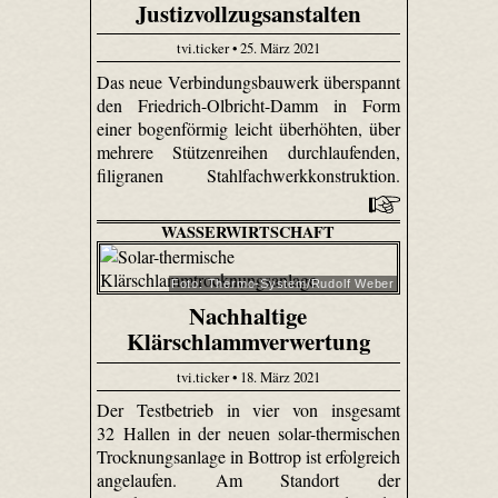
Justizvollzugsanstalten
tvi.ticker • 25. März 2021
Das neue Verbindungsbauwerk überspannt
den Friedrich-Olbricht-Damm in Form
einer bogenförmig leicht überhöhten, über
mehrere Stützenreihen durchlaufenden,
filigranen Stahlfachwerkkonstruktion.
WASSERWIRTSCHAFT
Foto: Thermo-System/Rudolf Weber
Nachhaltige
Klärschlammverwertung
tvi.ticker • 18. März 2021
Der Testbetrieb in vier von insgesamt
32 Hallen in der neuen solar-thermischen
Trocknungsanlage in Bottrop ist erfolgreich
angelaufen. Am Standort der