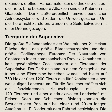
erkunden, eröffnen Panoramafenster die direkte Sicht auf
die Tiere. Eine besondere Attraktion sind die Kabinen mit
Glasboden. Dank außerordentlich umweltfreundlicher
Antriebssysteme wird zudem die Umwelt geschont. Um
die Tiere nicht zu stören, wurden die Seile teilweise mit
einer Drohne gezogen.
Tiergarten der Superlative
Die größte Elefantenanlage der Welt mit über 21 Hektar
Fläche, dazu das größte Bärenschutzgebiet und das
größte Gorillagehege Europas: Der Naturpark von
Cabárceno in der nordspanischen Provinz Kantabrien ist
kein gewöhnlicher Zoo, sondern ein Tiergarten der
Superlative. Der Park entstand in einem Karstgebiet, wo
früher eine Eisenmine betrieben wurde, und bietet auf
750 Hektar über 1200 Tieren aus fünf Kontinenten einen
weitläufigen Lebensraum. Für die Besucher eröffnet sich
ein faszinierendes Naturschauspiel mit über
120 Tierarten und einer eindrucksvollen Landschaft mit
Felsen, Seen und Schluchten. Bislang konnten die
Besucher den Park nur bei einer rund 20 km langen
Autofahrt, zu Fuß oder mit dem Fahrrad besichtigen. Die