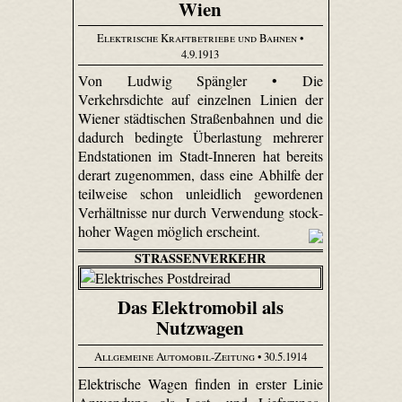
Wien
Elektrische Kraftbetriebe und Bahnen
•
4.9.1913
Von Ludwig Spängler • Die
Verkehrsdichte auf einzelnen Linien der
Wiener städtischen Straßenbahnen und die
dadurch bedingte Überlastung mehrerer
Endstationen im Stadt-Inneren hat bereits
derart zugenommen, dass eine Abhilfe der
teilweise schon unleidlich gewordenen
Verhältnisse nur durch Verwendung stock­
hoher Wagen möglich erscheint.
STRASSENVERKEHR
Das Elektromobil als
Nutzwagen
Allgemeine Automobil-Zeitung
• 30.5.1914
Elektrische Wagen finden in erster Linie