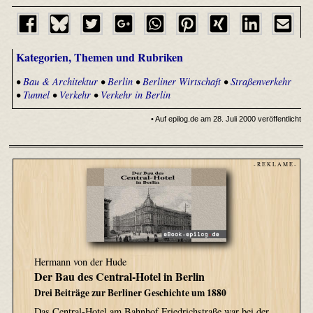
Kategorien, Themen und Rubriken
•
Bau & Architektur
•
Berlin
•
Berliner Wirtschaft
•
Straßenverkehr
•
Tunnel
•
Verkehr
•
Verkehr in Berlin
• Auf epilog.de am 28. Juli 2000 veröffentlicht
- R E K L A M E -
Hermann von der Hude
Der Bau des Central-Hotel in Berlin
Drei Beiträge zur Berliner Geschichte um 1880
Das Central-Hotel am Bahnhof Friedrichstraße war bei der