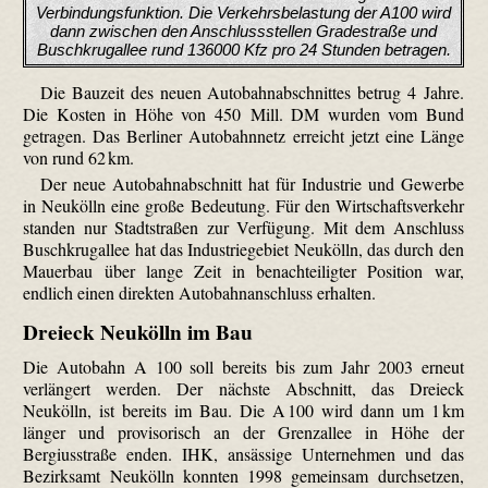
Verbindungsfunktion. Die Verkehrsbelastung der A100 wird
dann zwischen den Anschlussstellen Gradestraße und
Buschkrugallee rund 136000 Kfz pro 24 Stunden betragen.
Die Bauzeit des neuen Autobahnabschnittes betrug 4 Jahre.
Die Kosten in Höhe von 450 Mill. DM wurden vom Bund
getragen. Das Berliner Autobahnnetz erreicht jetzt eine Länge
von rund 62 km.
Der neue Autobahnabschnitt hat für Industrie und Gewerbe
in Neukölln eine große Bedeutung. Für den Wirtschaftsverkehr
standen nur Stadtstraßen zur Verfügung. Mit dem Anschluss
Buschkrugallee hat das Industriegebiet Neukölln, das durch den
Mauerbau über lange Zeit in benachteiligter Position war,
endlich einen direkten Autobahnanschluss erhalten.
Dreieck Neukölln im Bau
Die Autobahn A 100 soll bereits bis zum Jahr 2003 erneut
verlängert werden. Der nächste Abschnitt, das Dreieck
Neukölln, ist bereits im Bau. Die A 100 wird dann um 1 km
länger und provisorisch an der Grenzallee in Höhe der
Bergiusstraße enden. IHK, ansässige Unternehmen und das
Bezirksamt Neukölln konnten 1998 gemeinsam durchsetzen,