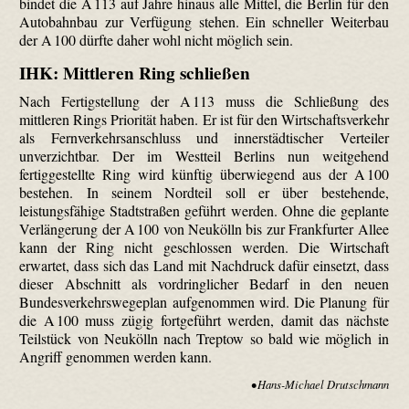
bindet die A 113 auf Jahre hinaus alle Mittel, die Berlin für den
Autobahnbau zur Verfügung stehen. Ein schneller Weiterbau
der A 100 dürfte daher wohl nicht möglich sein.
IHK: Mittleren Ring schließen
Nach Fertigstellung der A 113 muss die Schließung des
mittleren Rings Priorität haben. Er ist für den Wirtschaftsverkehr
als Fernverkehrsanschluss und innerstädtischer Verteiler
unverzichtbar. Der im Westteil Berlins nun weitgehend
fertiggestellte Ring wird künftig überwiegend aus der A 100
bestehen. In seinem Nordteil soll er über bestehende,
leistungsfähige Stadtstraßen geführt werden. Ohne die geplante
Verlängerung der A 100 von Neukölln bis zur Frankfurter Allee
kann der Ring nicht geschlossen werden. Die Wirtschaft
erwartet, dass sich das Land mit Nachdruck dafür einsetzt, dass
dieser Abschnitt als vordringlicher Bedarf in den neuen
Bundesverkehrswegeplan aufgenommen wird. Die Planung für
die A 100 muss zügig fortgeführt werden, damit das nächste
Teilstück von Neukölln nach Treptow so bald wie möglich in
Angriff genommen werden kann.
• Hans-Michael Drutschmann