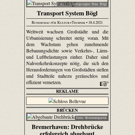
Foto: Firmengruppe Max Bögl
Transport System Bögl
Rundschau für Kultur+Technik
• 18.4.2021
Weltweit wachsen Großstädte und die
Urbanisierung schreitet stetig voran. Mit
dem Wachstum gehen zunehmende
Bebauungsdichte sowie Verkehrs-, Lärm-
und Luftbelastungen einher. Daher sind
Nahverkehrskonzepte nötig, die sich den
Herausforderungen von Großstädten stellen
und Stadtteile nahezu geräuschlos und
effizient vernetzen.
REKLAME
BRÜCKEN
Foto: Bremenports
Bremerhaven: Drehbrücke
erfolgreich abgebaut