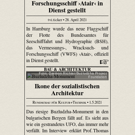
Forschungsschiff ›Atair‹ in
Dienst gestellt
tvi.ticker • 28. April 2021
In Hamburg wurde das neue Flaggschiff
der Flotte des Bundesamtes für
Seeschifffahrt und Hydrographie (BSH),
das Vermessungs-, Wracksuch- und
Forschungsschiff (VWFS) ›Atair‹, offiziell
in Dienst gestellt.
BAU & ARCHITEKTUR
Foto: Darmon Richter/Buzludzha Project
Foundation
Ikone der sozialistischen
Architektur
Rundschau für Kultur+Technik
• 1.5.2021
Das riesige Buzludzha-Monument in den
bulgarischen Bergen fällt auf. Es sieht aus
wie ein gestrandetes UFO, das immer mehr
verfällt. Im Interview erklärt Prof. Thomas