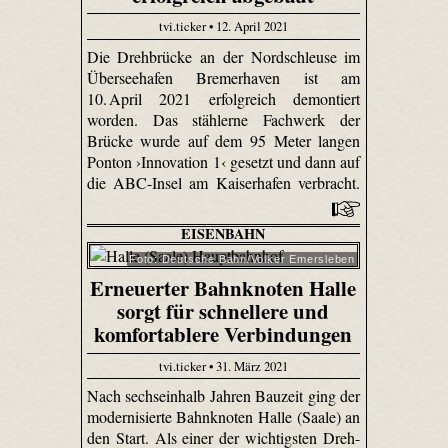
tvi.ticker • 12. April 2021
Die Drehbrücke an der Nordschleuse im
Überseehafen Bremerhaven ist am
10. April 2021 erfolgreich demontiert
worden. Das stählerne Fachwerk der
Brücke wurde auf dem 95 Meter langen
Ponton ›Innovation 1‹ gesetzt und dann auf
die ABC-Insel am Kaiserhafen verbracht.
EISENBAHN
Foto: Deutsche Bahn/Volker Emersleben
Erneuerter Bahnknoten Halle
sorgt für schnellere und
komfortablere Verbindungen
tvi.ticker • 31. März 2021
Nach sechseinhalb Jahren Bauzeit ging der
modernisierte Bahnknoten Halle (Saale) an
den Start. Als einer der wichtigsten Dreh-