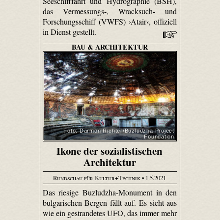
Seeschifffahrt und Hydrographie (BSH),
das Vermessungs-, Wracksuch- und
Forschungsschiff (VWFS) ›Atair‹, offiziell
in Dienst gestellt.
BAU & ARCHITEKTUR
Foto: Darmon Richter/Buzludzha Project
Foundation
Ikone der sozialistischen
Architektur
Rundschau für Kultur+Technik
• 1.5.2021
Das riesige Buzludzha-Monument in den
bulgarischen Bergen fällt auf. Es sieht aus
wie ein gestrandetes UFO, das immer mehr