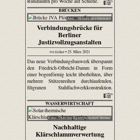
Rundläufen pro Woche auf Schiene.
BRÜCKEN
Abb.: Schulitzarchitekten
Verbindungsbrücke für
Berliner
Justizvollzugsanstalten
tvi.ticker • 25. März 2021
Das neue Verbindungsbauwerk überspannt
den Friedrich-Olbricht-Damm in Form
einer bogenförmig leicht überhöhten, über
mehrere Stützenreihen durchlaufenden,
filigranen Stahlfachwerkkonstruktion.
WASSERWIRTSCHAFT
Foto: Thermo-System/Rudolf Weber
Nachhaltige
Klärschlammverwertung