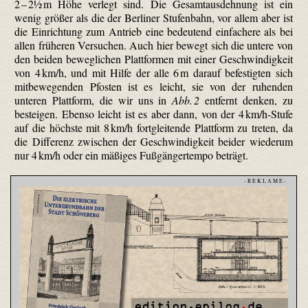
2 – 2½ m Höhe verlegt sind. Die Gesamtausdehnung ist ein
wenig größer als die der Berliner Stufenbahn, vor allem aber ist
die Einrichtung zum Antrieb eine bedeutend einfachere als bei
allen früheren Versuchen. Auch hier bewegt sich die untere von
den beiden beweglichen Plattformen mit einer Geschwindigkeit
von 4 km/h, und mit Hilfe der alle 6 m darauf befestigten sich
mit­bewegenden Pfosten ist es leicht, sie von der ruhenden
unteren Plattform, die wir uns in
Abb. 2
entfernt denken, zu
besteigen. Ebenso leicht ist es aber dann, von der 4 km/h-Stufe
auf die höchste mit 8 km/h fortgleitende Plattform zu treten, da
die Differenz zwischen der Geschwindigkeit beider wiederum
nur 4 km/h oder ein mäßiges Fuß­gänger­tempo beträgt.
- R E K L A M E -