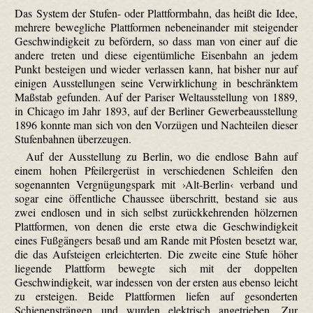
Das System der Stufen- oder Platt­form­bahn, das heißt die Idee,
mehrere bewegliche Plattformen nebeneinander mit steigender
Geschwindigkeit zu befördern, so dass man von einer auf die
andere treten und diese eigentümliche Eisenbahn an jedem
Punkt besteigen und wieder verlassen kann, hat bisher nur auf
einigen Ausstellungen seine Verwirklichung in beschränktem
Maßstab gefunden. Auf der Pariser Weltausstellung von 1889,
in Chicago im Jahr 1893, auf der Berliner Gewerbeausstellung
1896 konnte man sich von den Vorzügen und Nachteilen dieser
Stufenbahnen überzeugen.
Auf der Ausstellung zu Berlin, wo die endlose Bahn auf
einem hohen Pfeiler­gerüst in verschiedenen Schleifen den
sogenannten Vergnügungspark mit ›Alt-Berlin‹ verband und
sogar eine öffentliche Chaussee überschritt, bestand sie aus
zwei endlosen und in sich selbst zurückkehrenden hölzernen
Plattformen, von denen die erste etwa die Geschwindigkeit
eines Fußgängers besaß und am Rande mit Pfosten besetzt war,
die das Aufsteigen erleichterten. Die zweite eine Stufe höher
liegende Plattform bewegte sich mit der doppelten
Geschwindigkeit, war indessen von der ersten aus ebenso leicht
zu ersteigen. Beide Plattformen liefen auf gesonderten
Schienensträngen und wurden elektrisch angetrieben.
Zur