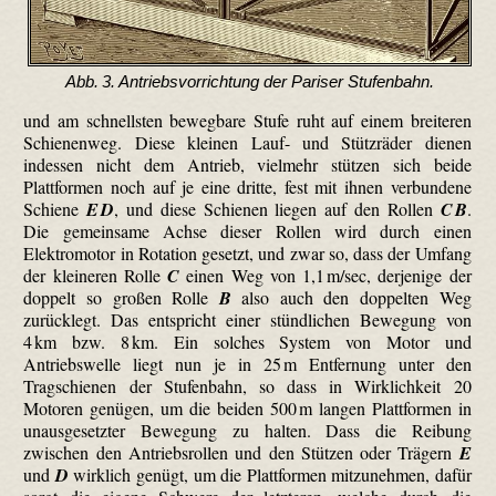
Abb. 3. Antriebsvorrichtung der Pariser Stufenbahn.
und am schnellsten bewegbare Stufe ruht auf einem breiteren
Schienenweg. Diese kleinen Lauf- und Stützräder dienen
indessen nicht dem Antrieb, vielmehr stützen sich beide
Plattformen noch auf je eine dritte, fest mit ihnen verbundene
Schiene
E D
, und diese Schienen liegen auf den Rollen
C B
.
Die gemeinsame Achse dieser Rollen wird durch einen
Elektromotor in Rotation gesetzt, und zwar so, dass der Umfang
der kleineren Rolle
C
einen Weg von 1,1 m/sec, derjenige der
doppelt so großen Rolle
B
also auch den doppelten Weg
zurücklegt. Das entspricht einer stündlichen Bewegung von
4 km bzw. 8 km. Ein solches System von Motor und
Antriebswelle liegt nun je in 25 m Entfernung unter den
Tragschienen der Stufenbahn, so dass in Wirklichkeit 20
Motoren genügen, um die beiden 500 m langen Plattformen in
unausgesetzter Bewegung zu halten. Dass die Reibung
zwischen den Antriebsrollen und den Stützen oder Trägern
E
und
D
wirklich genügt, um die Plattformen mitzunehmen, dafür