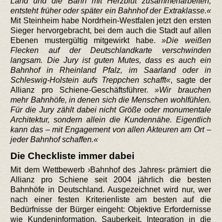
Land und die Bahn mit Herzblut zusammenarbeiten,
entsteht früher oder später ein Bahnhof der Extraklasse.
Mit Steinheim habe Nordrhein-Westfalen jetzt den ersten
Sieger hervorgebracht, bei dem auch die Stadt auf allen
Ebenen mustergültig mitgewirkt habe.
Die weißen
Flecken auf der Deutschlandkarte verschwinden
langsam. Die Jury ist guten Mutes, dass es auch ein
Bahnhof in Rheinland Pfalz, im Saarland oder in
Schleswig-Holstein aufs Treppchen schafft
, sagte der
Allianz pro Schiene-Geschäftsführer.
Wir brauchen
mehr Bahnhöfe, in denen sich die Menschen wohlfühlen.
Für die Jury zählt dabei nicht Größe oder monumentale
Architektur, sondern allein die Kundennähe. Eigentlich
kann das – mit Engagement von allen Akteuren am Ort –
jeder Bahnhof schaffen.
Die Checkliste immer dabei
Mit dem Wettbewerb ›Bahnhof des Jahres‹ prämiert die
Allianz pro Schiene seit 2004 jährlich die besten
Bahnhöfe in Deutschland. Ausgezeichnet wird nur, wer
nach einer festen Kriterienliste am besten auf die
Bedürfnisse der Bürger eingeht: Objektive Erfordernisse
wie Kundeninformation, Sauberkeit, Integration in die