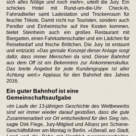
sich alles Nötige und noch mehr
, urteilt die Jury. Ein
schickes Hotel mit Rund-um-die-Uhr Check-In,
Fahrradkeller samt Ladestation und Trockenraum für
feuchte Trikots. Damit nicht nur Touristen, sondern auch
Pendler und Einheimische auf ihre Kosten kommen,
bietet Steinheim auch ein großes Restaurant mit
Biergarten, einen Fahrkartenschalter und ein Lädchen für
Reisebedarf und frische Brötchen. Die Jury ist erstaunt
und entzückt:
Das geniale Konzept dieser Anlage sorgt
dafür, dass immer Menschen da sind. Dieser Bahnhof
aus dem Off ist ein Bekenntnis zur Ankommenskultur.
Das breite Angebot für jede Kundengruppe ist aller
Achtung wert.
Applaus für den Bahnhof des Jahres
2016.
Ein guter Bahnhof ist eine
Gemeinschaftsaufgabe
Im Laufe der 13-jährigen Geschichte des Wettbewerbs
sind wir immer wieder darauf gestoßen, dass die gute
Zusammenarbeit vor Ort entscheidend für den Sieg ist
,
sagte Dirk Flege, Jury-Mitglied und Allianz pro Schiene-
Geschäftsführer am Montag in Berlin.
Überall, wo Stadt,