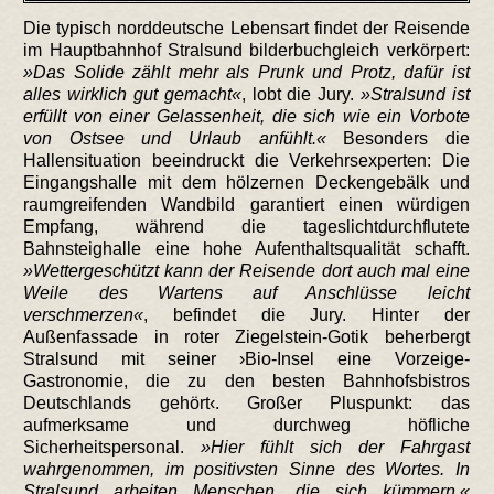
Die typisch norddeutsche Lebensart findet der Reisende
im Hauptbahnhof Stralsund bilderbuchgleich verkörpert:
Das Solide zählt mehr als Prunk und Protz, dafür ist
alles wirklich gut gemacht
, lobt die Jury.
Stralsund ist
erfüllt von einer Gelassenheit, die sich wie ein Vorbote
von Ostsee und Urlaub anfühlt.
Besonders die
Hallensituation beeindruckt die Verkehrsexperten: Die
Eingangshalle mit dem hölzernen Deckengebälk und
raumgreifenden Wandbild garantiert einen würdigen
Empfang, während die tageslichtdurchflutete
Bahnsteighalle eine hohe Aufenthaltsqualität schafft.
Wettergeschützt kann der Reisende dort auch mal eine
Weile des Wartens auf Anschlüsse leicht
verschmerzen
, befindet die Jury. Hinter der
Außenfassade in roter Ziegelstein-Gotik beherbergt
Stralsund mit seiner ›Bio-Insel eine Vorzeige-
Gastronomie, die zu den besten Bahnhofsbistros
Deutschlands gehört‹. Großer Pluspunkt: das
aufmerksame und durchweg höfliche
Sicherheitspersonal.
Hier fühlt sich der Fahrgast
wahrgenommen, im positivsten Sinne des Wortes. In
Stralsund arbeiten Menschen, die sich kümmern.