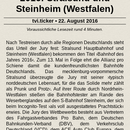
Steinheim (Westfalen)
tvi.ticker
• 22. August 2016
Voraussichtliche Lesezeit rund 4 Minuten.
Nach Testreisen durch alle Regionen Deutschlands steht
das Urteil der Jury fest: Stralsund Hauptbahnhof und
Steinheim (Westfalen) bekommen den Titel ›Bahnhof des
Jahres 2016‹. Zum 13. Mal in Folge ehrt die Allianz pro
Schiene damit die kundenfreundlichsten Bahnhöfe
Deutschlands. Das mecklenburg-vorpommersche
Stralsund überzeugte die Jury mit seiner ›typisch
norddeutschen Lebensart, für die das Solide mehr zählt
als Prunk und Protz‹. Auf ihrer Route durch Nordrhein-
Westfalen stießen die Bahnhofstester am Rande des
Weserberglandes auf den S-Bahnhof Steinheim, der sich
beim Incognito-Test ›als voll ausgestattetes Prachtstück‹
erwies. Die Jury des Wettbewerbs besteht aus Vertretern
des Fahrgastverbandes Pro Bahn, dem Deutschen
Bahnkunden-Verband (DBV), dem Verkehrsclub
Deutschland (VCD), dem ACE Auto Club Europa, dem