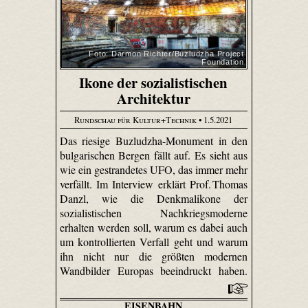
Foto: Darmon Richter/Buzludzha Project
Foundation
Ikone der sozialistischen
Architektur
Rundschau für Kultur+Technik
• 1.5.2021
Das riesige Buzludzha-Monument in den
bulgarischen Bergen fällt auf. Es sieht aus
wie ein gestrandetes UFO, das immer mehr
verfällt. Im Interview erklärt Prof. Thomas
Danzl, wie die Denkmalikone der
sozialistischen Nachkriegsmoderne
erhalten werden soll, warum es dabei auch
um kontrollierten Verfall geht und warum
ihn nicht nur die größten modernen
Wandbilder Europas beeindruckt haben.
EISENBAHN