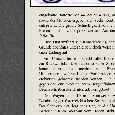
eingebaute Batterie von 44 Zellen 410 kg, a
sowie der Motoren ergeben sich sechs Kontr
entspricht. Die größte Schnelligkeit konnt
Freien bisher nicht erprobt werden. Auf der
60 km/h.
Eine Distanzfahrt zur Konstatierung der
Grunde ebenfalls unterbleiben, doch weisen 
einer Ladung auf.
Ein Umschalter ermöglicht alle Kontrol
zur Rückwärtsfahrt, ein automatischer Stro
kommandiert die mechanische Bre
Hinterräder, während die Vorderräder s
elektrisch gebremst werden können. Die S
gegen das Zurückrollen beim Bergauffahren
Bremsscheiben der Hinterräder eingebaut.
Der Wagen hat 1150 mm Spurweite, w
Befahrung der österreichischen Straßen gee
Der Schwerpunkt liegt sehr tief, da die Un
Batterie nur ca. 450 mm vom Boden steht