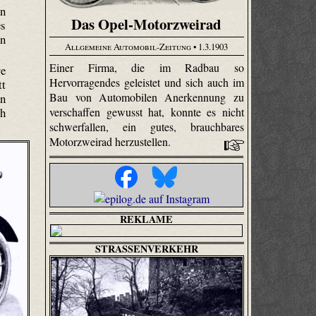
en
Das Opel-Motorzweirad
es
n
Allgemeine Automobil-Zeitung
• 1.3.1903
Einer Firma, die im Radbau so
re
Hervorragendes geleistet und sich auch im
tt
Bau von Automobilen Anerkennung zu
en
verschaffen gewusst hat, konnte es nicht
ch
schwerfallen, ein gutes, brauchbares
Motorzweirad herzustellen.
REKLAME
STRASSENVERKEHR