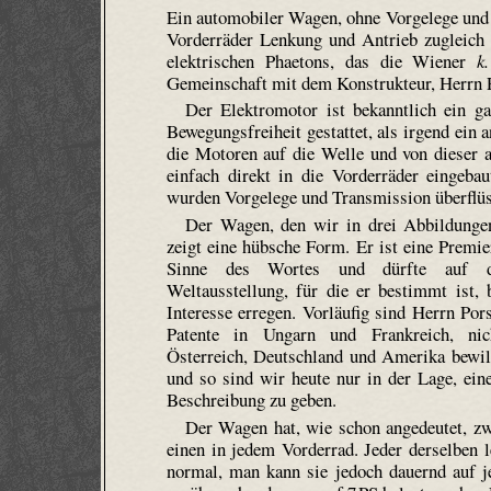
Ein automobiler Wagen, ohne Vorgelege und 
Vorderräder Lenkung und Antrieb zugleich 
elektrischen Phaetons, das die Wiener
k
Gemeinschaft mit dem Konstrukteur, Herrn Po
Der Elektromotor ist bekanntlich ein g
Bewegungsfreiheit gestattet, als irgend ein 
die Motoren auf die Welle und von dieser a
einfach direkt in die Vorderräder eingeb
wurden Vorgelege und Transmission überflüs
Der Wagen, den wir in drei Abbildungen
zeigt eine hübsche Form. Er ist eine Premie
Sinne des Wortes und dürfte auf d
Weltausstellung, für die er bestimmt ist, b
Interesse erregen. Vorläufig sind Herrn Pors
Patente in Ungarn und Frankreich, ni
Österreich, Deutschland und Amerika bewil
und so sind wir heute nur in der Lage, ein
Beschreibung zu geben.
Der Wagen hat, wie schon angedeutet, z
einen in jedem Vorderrad. Jeder derselben le
normal, man kann sie jedoch dauernd auf j