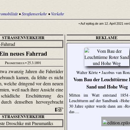
romobilität
•
Straßenverkehr
•
Verkehr
• Auf epilog.de am 12. April 2021 verö
STRASSENVERKEHR
REKLAME
Ein neues Fahrrad
Prometheus
• 25.3.1891
etwa zwanzig Jahren die Fahrräder
Walter Körte • Jacobus van Ron
ebrauch kamen, da fehlte es nicht
Vom Bau der Leuchttürme 
n, welche dringend vor dem neuen
Sand und Hohe Weg
nten, weil nach ihrer Ansicht eine
Mitten im Watt entstand 1854 
schädliche Erschütterung des
Leuchtturm auf der Sandbank ›Hohe
 durch denselben hervorgebracht
30 Jahre später wurde dann am ›Ro
das …
STRASSENVERKEHR