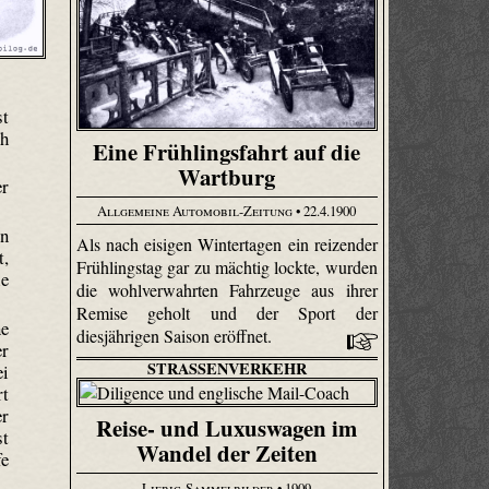
st
ch
Eine Frühlingsfahrt auf die
Wartburg
er
Allgemeine Automobil-Zeitung
• 22.4.1900
en
Als nach eisigen Wintertagen ein reizender
t,
Frühlingstag gar zu mächtig lockte, wurden
le
die wohlverwahrten Fahrzeuge aus ihrer
Remise geholt und der Sport der
ne
diesjährigen Saison eröffnet.
er
STRASSENVERKEHR
ei
rt
er
Reise- und Luxuswagen im
st
Wandel der Zeiten
fe
Liebig-Sammelbilder
• 1909