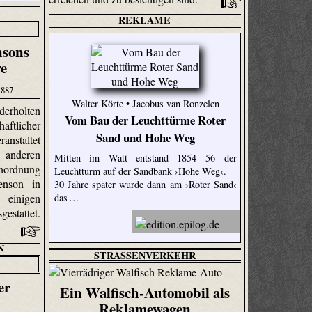
REKLAME
nsons
ve
1887
Walter Körte • Jacobus van Ronzelen
derholten
Vom Bau der Leuchttürme Roter
ftlicher
Sand und Hohe Weg
anstaltet
nderen
Mitten im Watt entstand 1854 – 56 der
nordnung
Leuchtturm auf der Sandbank ›Hohe Weg‹.
enson in
30 Jahre später wurde dann am ›Roter Sand‹
das …
 einigen
estattet.
N
STRASSENVERKEHR
er
Ein Walfisch-Automobil als
Reklamewagen