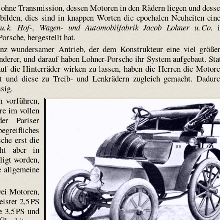
ohne Transmission, dessen Motoren in den Rädern liegen und dess
bilden, dies sind in knappen Worten die epochalen Neuheiten ein
. u. k. Hof-, Wagen- und Automobilfabrik Jacob Lohner u. Co.
i
rsche, hergestellt hat.
anz wundersamer Antrieb, der dem Konstrukteur eine viel größe
anderer, und darauf haben Lohner-Porsche ihr System aufgebaut. Sta
uf die Hinterräder wirken zu lassen, haben die Herren die Motor
aut und diese zu Treib- und Lenkrädern zugleich gemacht. Dadur
sig.
 vorführen,
re im vollen
er Pariser
egreifliches
che erst die
cht aber in
ligt worden,
e allgemeine
wei Motoren,
istet 2,5 PS
e 3,5 PS und