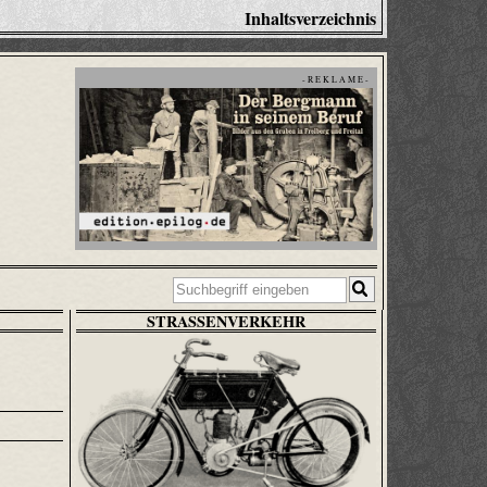
Inhaltsverzeichnis
- R E K L A M E -
STRASSENVERKEHR