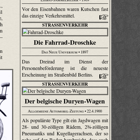
.,
Vor den Eisenbahnen waren Kutschen fast
il
das einzige Verkehrsmittel.
e,
/h
STRASSENVERKEHR
im
 –
Die Fahrrad-Droschke
em
Das Neue Universum
• 1897
it
Das Dreirad im Dienst der
Personenbeförderung ist die neueste
Erscheinung im Straßenbild Berlins.
STRASSENVERKEHR
Der belgische Duryen-Wagen
Allgemeine Automobil-Zeitung
• 22.4.1900
Als populärste Type gilt ein Jagdwagen mit
28- und 30-zölligen Rädern, 2¾-zölligen
Pneumatiks und Kugellagerachsen, der so
nahe auf den Boden herabreicht, dass auch