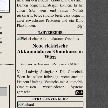
Damen bequem aufsteigen können. Er hat
einen Sitz vorn und einen Notsitz
rückwärts, beide sind so breit, dass bequem
en
zwei erwachsene Personen und ein Kind
Platz finden.
er
en
NAHVERKEHR
ur
en
Neue elektrische
Akkumulatoren-Omnibusse in
er
Wien
Allgemeine Automobil-Zeitung
• 18.10.1914
Von Ludwig Spängler • Die Gemeinde
Wien hat schon frühzeitig, wenn auch in
kleinem Umfang, Versuche mit Automobil-
Omnibussen verschiedener Systeme
gemacht.
STRASSENVERKEHR