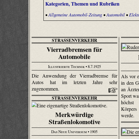
Kategorien, Themen und Rubriken
•
Allgemeine Automobil-Zeitung
•
Automobil
•
Elekt
STRASSENVERKEHR
Vierradbremsen für
Automobile
Illustrierte Technik
• 8.7.1925
Die Anwendung der Vierradbremse für
Als vor 
Autos hat im letzten Jahre sehr
in den G
zugenommen.
an Ärzte
Sport war
STRASSENVERKEHR
höchst 
Körpers
Merkwürdige
werde.
Straßenlokomotive
Das Neue Universum
• 1905