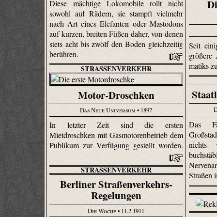
Di
Diese mächtige Loko­mobile rollt nicht
sowohl auf Rädern, sie stampft vielmehr
nach Art eines Elefanten oder Mastodons
auf kurzen, breiten Füßen daher, von denen
stets acht bis zwölf den Boden gleichzeitig
Seit ein
berühren.
größere
matiks z
STRASSENVERKEHR
Staat
Motor-Droschken
D
Das Neue Universum
• 1897
Das Fa
In letzter Zeit sind die ersten
Großstad
Mietdroschken mit Gasmotorenbetrieb dem
nichts 
Publikum zur Verfügung gestellt worden.
buchs
Nervena
STRASSENVERKEHR
Straßen 
Berliner Straßenverkehrs-
Regelungen
Die Woche
• 11.2.1911