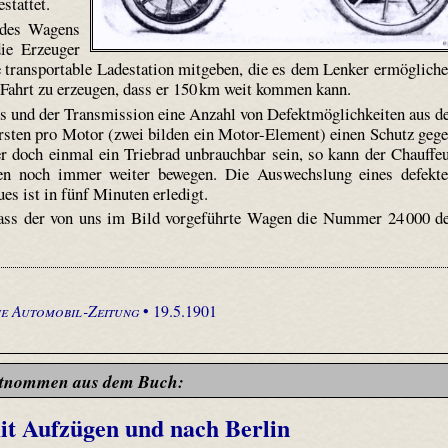
stattet.
t des Wagens
ie Erzeuger
e transportable Ladestation mitgeben, die es dem Lenker ermöglich
r Fahrt zu erzeugen, dass er 150 km weit kommen kann.
s und der Transmission eine Anzahl von Defektmöglichkeiten aus d
ürsten pro Motor (zwei bilden ein Motor-Element) einen Schutz geg
er doch einmal ein Triebrad unbrauchbar sein, so kann der Chauffe
en noch immer weiter bewegen. Die Auswechslung eines defekt
s ist in fünf Minuten erledigt.
dass der von uns im Bild vorgeführte Wagen die Nummer 24 000 d
e Automobil-Zeitung
• 19.5.1901
tnommen aus dem Buch:
it Aufzügen und nach Berlin