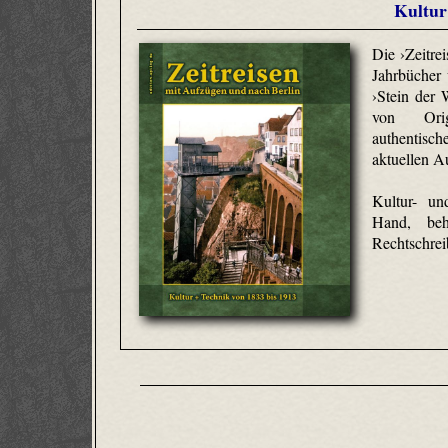
Kultur
Die ›Zeitrei
Jahrbücher
›Stein der
von Origi
authentis
aktuellen A
Kultur- un
Hand, behu
Rechtschreib