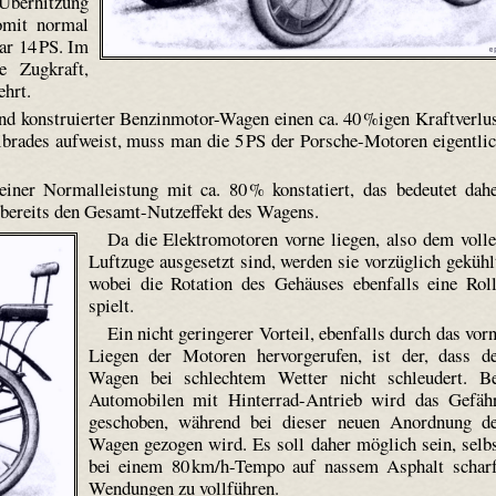
 Überhitzung
omit normal
ar 14 PS. Im
e Zugkraft,
ehrt.
nd konstruierter Benzinmotor-Wagen einen ca. 40 %igen Kraftverlu
brades aufweist, muss man die 5 PS der Porsche-Motoren eigentli
iner Normalleistung mit ca. 80 % konstatiert, das bedeutet dah
 bereits den Gesamt-Nutzeffekt des Wagens.
Da die Elektromotoren vorne liegen, also dem voll
Luftzuge ausgesetzt sind, werden sie vorzüglich gekühl
wobei die Rotation des Gehäuses ebenfalls eine Rol
spielt.
Ein nicht geringerer Vorteil, ebenfalls durch das vor
Liegen der Motoren hervorgerufen, ist der, dass d
Wagen bei schlechtem Wetter nicht schleudert. B
Automobilen mit Hinterrad-Antrieb wird das Gefäh
geschoben, während bei dieser neuen Anordnung d
Wagen gezogen wird. Es soll daher möglich sein, selb
bei einem 80 km/h-Tempo auf nassem Asphalt schar
Wendungen zu vollführen.