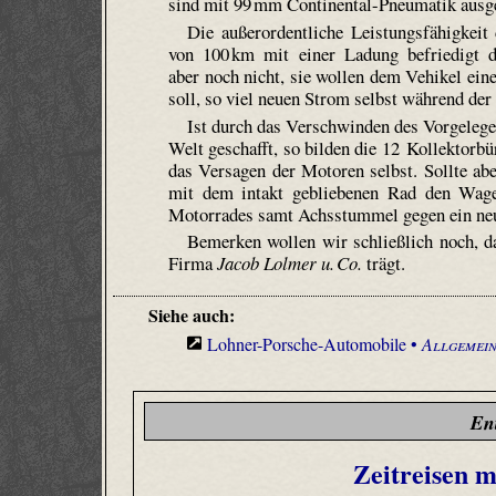
sind mit 99 mm Continental-Pneumatik ausge
Die außerordentliche Leistungsfähigkei
von 100 km mit einer Ladung befriedigt d
aber noch nicht, sie wollen dem Vehikel ein
soll, so viel neuen Strom selbst während de
Ist durch das Verschwinden des Vorgelege
Welt geschafft, so bilden die 12 Kollektorb
das Versagen der Motoren selbst. Sollte ab
mit dem intakt gebliebenen Rad den Wag
Motorrades samt Achsstummel gegen ein neue
Bemerken wollen wir schließlich noch, 
Firma
Jacob Lolmer u. Co.
trägt.
Siehe auch:
Lohner-Porsche-Automobile •
Allgemein
En
Zeitreisen m