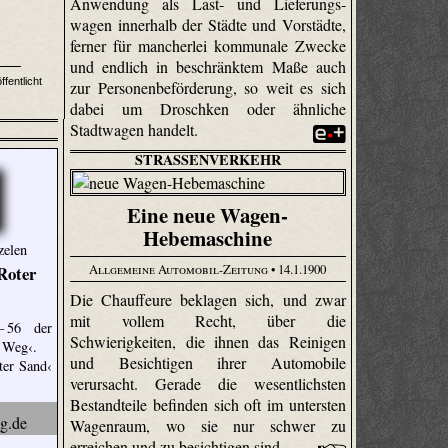
Anwendung als Last- und Liefe­rungs­
wagen innerhalb der Städte und Vorstädte,
ferner für mancherlei kommunale Zwecke
und endlich in beschränktem Maße auch
ffentlicht
zur Personenbeförderung, so weit es sich
dabei um Droschken oder ähnliche
Stadtwagen handelt.
STRASSENVERKEHR
Eine neue Wagen-
Hebemaschine
zelen
Allgemeine Automobil-Zeitung
• 14.1.1900
Roter
Die Chauffeure beklagen sich, und zwar
mit vollem Recht, über die
– 56 der
Schwierigkeiten, die ihnen das Reinigen
 Weg‹.
und Besichtigen ihrer Automobile
ter Sand‹
verursacht. Gerade die wesentlichsten
Bestandteile befinden sich oft im untersten
Wagenraum, wo sie nur schwer zu
erreichen und zu besichtigen sind.