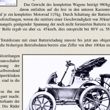
Das Gewicht des kompletten Wagens beträgt 980 kg
davon entfallen auf die fest in den unteren Kastente
uf je ein komplettes Motorrad 115 kg. Durch Schaltung der Batteri
ollstellungen, wovon die mittlere einer Geschwindigkeit von 30 km
e mangels genügender Spannung der noch nicht formierten Batterie 
 Rolle ergab sie aber ca. 45 km/h, dies entspricht bei 80 V ca. 58
 Totaldistanz mit einer Batterieladung musste bis jetzt aus obig
die bisherigen Betriebsdaten bereits eine Ziffer von über 100 km m
lstellungen
mausschalter
msung der
elbstredend
perrklinken
 sind in die
as ihn zur
ignet macht.
terkante der
. Die Räder