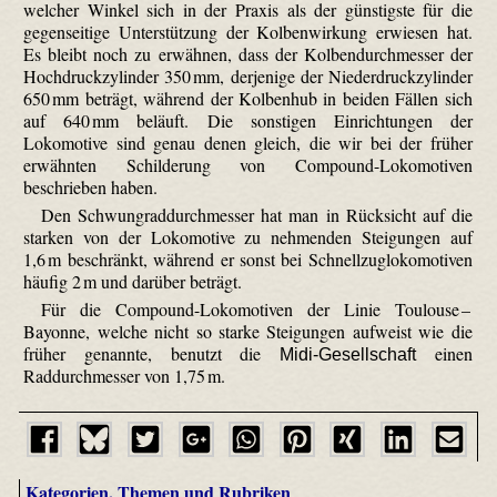
welcher Winkel sich in der Praxis als der günstigste für die
gegenseitige Unterstützung der Kolbenwirkung erwiesen hat.
Es bleibt noch zu erwähnen, dass der Kolbendurchmesser der
Hochdruckzylinder 350 mm, derjenige der Niederdruckzylinder
650 mm beträgt, während der Kolbenhub in beiden Fällen sich
auf 640 mm beläuft. Die sonstigen Einrichtungen der
Lokomotive sind genau denen gleich, die wir bei der früher
erwähnten Schilderung von Compound-Loko­motiven
beschrieben haben.
Den Schwungraddurchmesser hat man in Rücksicht auf die
starken von der Lokomotive zu nehmenden Steigungen auf
1,6 m beschränkt, während er sonst bei Schnellzuglokomotiven
häufig 2 m und darüber beträgt.
Für die Compound-Loko­motiven der Linie Toulouse –
Bayonne, welche nicht so starke Steigungen aufweist wie die
früher genannte, benutzt die
einen
Midi-Gesell­schaft
Raddurchmesser von 1,75 m.
Kategorien, Themen und Rubriken