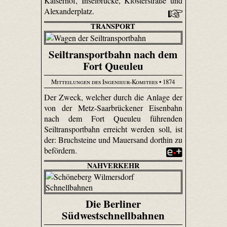
Kaiserhof, Inselbrücke, Klosterstraße und
Alexanderplatz.
TRANSPORT
Seiltransportbahn nach dem
Fort Queuleu
Mitteilungen des Ingenieur-Komitees
• 1874
Der Zweck, welcher durch die Anlage der
von der Metz-Saar­brücke­ner Eisenbahn
nach dem Fort Queuleu führenden
Seiltransportbahn erreicht werden soll, ist
der: Bruchsteine und Mauersand dorthin zu
befördern.
NAHVERKEHR
Die Berliner
Südwestschnellbahnen