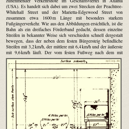
zunehmender Verkehrsnöte im Geschäftsviertel in Atlanta
(USA). Es handelt sich dabei um zwei Strecken der Peach­tree-
White­hall Street und der Marietta-Edge­wood Street von
zusammen etwa 1600 m Länge mit besonders starkem
Fußgängerverkehr. Wie aus den Abbildungen ersichtlich, ist die
Bahn als ein dreifaches Förderband gedacht, dessen einzelne
Streifen in bekannter Weise sich verschieden schnell dergestalt
bewegen, dass der neben dem festen Bürgersteig befindliche
Streifen mit 3,2 km/h, der mittlere mit 6,4 km/h und der äußerste
mit 9,6 km/h läuft.
Der vom festen Fußweg nach dem mit