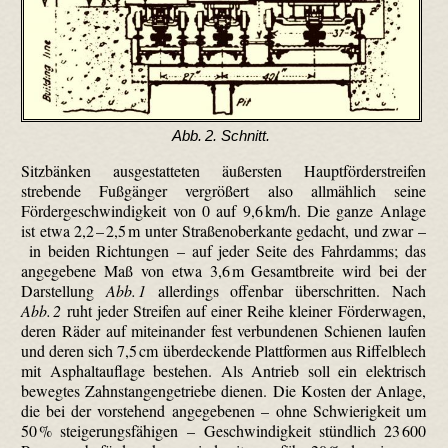
Abb. 2. Schnitt.
Sitzbänken ausgestatteten äußersten Hauptförderstreifen
strebende Fußgänger vergrößert also allmählich seine
Fördergeschwindigkeit von 0 auf 9,6 km/h. Die ganze Anlage
ist etwa 2,2 – 2,5 m unter Straßenoberkante gedacht, und zwar –
in beiden Rich­tungen – auf jeder Seite des Fahrdamms; das
angegebene Maß von etwa 3,6 m Gesamtbreite wird bei der
Darstellung
Abb. 1
allerdings offenbar überschritten. Nach
Abb. 2
ruht jeder Streifen auf einer Reihe kleiner Förderwagen,
deren Räder auf miteinander fest verbundenen Schienen laufen
und deren sich 7,5 cm überdeckende Plattformen aus Riffel­blech
mit Asphaltauflage bestehen. Als Antrieb soll ein elektrisch
bewegtes Zahnstangengetriebe dienen. Die Kosten der Anlage,
die bei der vorstehend angegebenen – ohne Schwierigkeit um
50 % stei­ge­rungs­fähi­gen – Geschwindigkeit stündlich 23 600