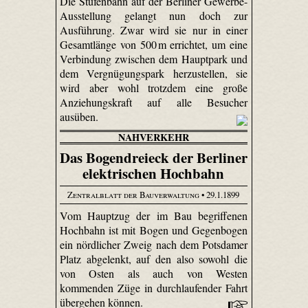
Die Stufenbahn auf der Berliner Gewerbe-
Ausstellung gelangt nun doch zur
Ausführung. Zwar wird sie nur in einer
Gesamtlänge von 500 m errichtet, um eine
Verbindung zwischen dem Hauptpark und
dem Vergnügungspark herzustellen, sie
wird aber wohl trotzdem eine große
Anziehungskraft auf alle Besucher
ausüben.
NAHVERKEHR
Das Bogendreieck der Berliner
elektrischen Hochbahn
Zentralblatt der Bauverwaltung
• 29.1.1899
Vom Hauptzug der im Bau begriffenen
Hochbahn ist mit Bogen und Gegenbogen
ein nördlicher Zweig nach dem Potsdamer
Platz abgelenkt, auf den also sowohl die
von Osten als auch von Westen
kommenden Züge in durchlaufender Fahrt
übergehen können.