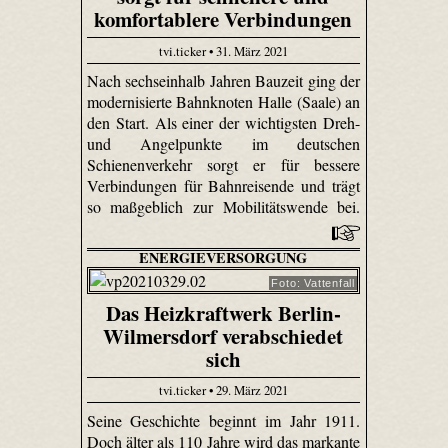
komfortablere Verbindungen
tvi.ticker • 31. März 2021
Nach sechseinhalb Jahren Bauzeit ging der
modernisierte Bahnknoten Halle (Saale) an
den Start. Als einer der wichtigsten Dreh-
und Angelpunkte im deutschen
Schienenverkehr sorgt er für bessere
Verbindungen für Bahnreisende und trägt
so maßgeblich zur Mobilitätswende bei.
ENERGIEVERSORGUNG
Foto: Vattenfall
Das Heizkraftwerk Berlin-
Wilmersdorf verabschiedet
sich
tvi.ticker • 29. März 2021
Seine Geschichte beginnt im Jahr 1911.
Doch älter als 110 Jahre wird das markante