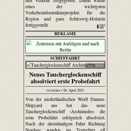
den Verkehr freigegeben. Damit wurde
eines der wichtigsten
Verkehrsinfrastrukturprojekte für die
Region und ganz Schleswig-Holstein
fertiggestellt.
REKLAME
SCHIFFFAHRT
Foto: WSW
Neues Taucherglockenschiff
absolviert erste Probefahrt
tvi.ticker • 26. April 2021
Von der niederländischen Werft Damen-
Shipyard aus hat das neue
Taucherglockenschiff ›Archimedes‹ die
erste Probefahrt erfolgreich absolviert.
Nach der dreistündigen Fahrt Richtung
Nordsee wurden im Testgebiet elf