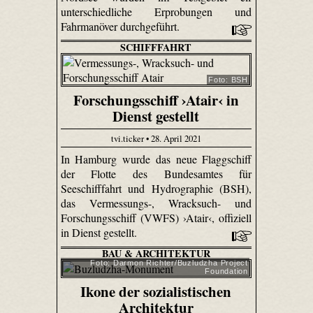
unterschiedliche Erprobungen und
Fahrmanöver durchgeführt.
SCHIFFFAHRT
Foto: BSH
Forschungsschiff ›Atair‹ in
Dienst gestellt
tvi.ticker • 28. April 2021
In Hamburg wurde das neue Flaggschiff
der Flotte des Bundesamtes für
Seeschifffahrt und Hydrographie (BSH),
das Vermessungs-, Wracksuch- und
Forschungsschiff (VWFS) ›Atair‹, offiziell
in Dienst gestellt.
BAU & ARCHITEKTUR
Foto: Darmon Richter/Buzludzha Project
Foundation
Ikone der sozialistischen
Architektur