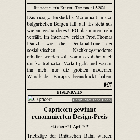
Rundschau für Kultur+Technik
• 1.5.2021
Das riesige Buzludzha-Monument in den
bulgarischen Bergen fällt auf. Es sieht aus
wie ein gestrandetes UFO, das immer mehr
verfällt. Im Interview erklärt Prof. Thomas
Danzl, wie die Denkmalikone der
sozialistischen Nachkriegsmoderne
erhalten werden soll, warum es dabei auch
um kontrollierten Verfall geht und warum
ihn nicht nur die größten modernen
Wandbilder Europas beeindruckt haben.
EISENBAHN
Foto: Rhätische Bahn
Capricorn gewinnt
renommierten Design-Preis
tvi.ticker • 21. April 2021
Triebzüge der Rhätischen Bahn wurden