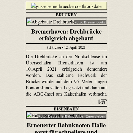
BRÜCKEN
Foto: Bremenports
Bremerhaven: Drehbrücke
erfolgreich abgebaut
tvi.ticker • 12. April 2021
Die Drehbrücke an der Nordschleuse im
Überseehafen Bremerhaven ist am
10. April 2021 erfolgreich demontiert
worden. Das stählerne Fachwerk der
Brücke wurde auf dem 95 Meter langen
Ponton ›Innovation 1‹ gesetzt und dann auf
die ABC-Insel am Kaiserhafen verbracht.
EISENBAHN
Foto: Deutsche Bahn/Volker Emersleben
Erneuerter Bahnknoten Halle
sorgt für schnellere und