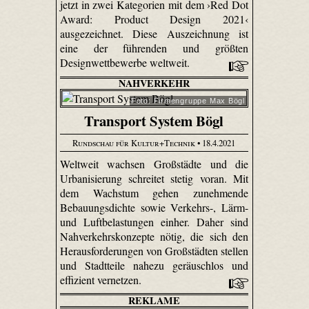
jetzt in zwei Kategorien mit dem ›Red Dot
Award: Product Design 2021‹
ausgezeichnet. Diese Auszeichnung ist
eine der führenden und größten
Designwettbewerbe weltweit.
NAHVERKEHR
Foto: Firmengruppe Max Bögl
Transport System Bögl
Rundschau für Kultur+Technik
• 18.4.2021
Weltweit wachsen Großstädte und die
Urbanisierung schreitet stetig voran. Mit
dem Wachstum gehen zunehmende
Bebauungsdichte sowie Verkehrs-, Lärm-
und Luftbelastungen einher. Daher sind
Nahverkehrskonzepte nötig, die sich den
Herausforderungen von Großstädten stellen
und Stadtteile nahezu geräuschlos und
effizient vernetzen.
REKLAME