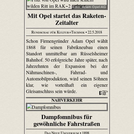
Foto: Adam Opel AG
Mit Opel startet das Raketen-
Zeitalter
Rundschau für Kultur+Technik
• 22.5.2018
Schon Firmengründer Adam Opel wählt
1868 für seinen Fabrikneubau einen
Standort unmittelbar am Rüsselsheimer
Bahnhof. 50 erfolgreiche Jahre später, nach
Jahrzehnten der Expansion bei der
Nähmaschinen-, Fahrrad- und
Automobilproduktion, wird seinen Söhnen
klar, wie vorteilhaft ein eigener
Gleisanschluss sein würde.
NAHVERKEHR
Dampfomnibus für
gewöhnliche Fahrstraßen
Das Neue Universum
• 1898