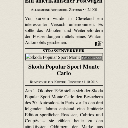
Ein amerikanischer Postwagen
Allgemeine Automobil-Zeitung
• 4.2.1900
Vor kurzem wurde in Cleveland ein
interessanter Versuch unternommen: Es
sollte das Abholen und Weiterbefördern
der Postsendungen mittels eines Winton-
Automobils geschehen.
STRASSENVERKEHR
Foto: Skoda
Skoda Popular Sport Monte
Carlo
Rundschau für Kultur+Technik
• 1.10.2016
Am 1. Oktober 1936 stellte sich der Skoda
Popular Sport Monte Carlo den Besuchern
des 20. Autosalons in Paris vor. In den drei
folgenden Jahren entstand eine limitierte
Edition sportlicher Roadster, Cabrios und
Coupés – sie zählen heute zu den
attraktivsten Oldtimern der Marke aus