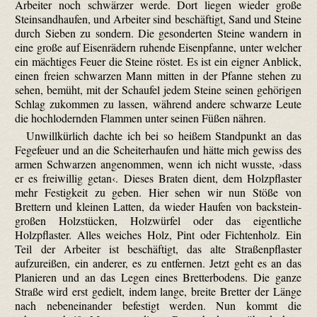
Arbeiter noch schwärzer werde. Dort liegen wieder große
Steinsandhaufen, und Arbeiter sind beschäftigt, Sand und Steine
durch Sieben zu sondern. Die gesonderten Steine wandern in
eine große auf Eisenrädern ruhende Eisenpfanne, unter welcher
ein mächtiges Feuer die Steine röstet. Es ist ein eigner Anblick,
einen freien schwarzen Mann mitten in der Pfanne stehen zu
sehen, bemüht, mit der Schaufel jedem Steine seinen gehörigen
Schlag zukommen zu lassen, während andere schwarze Leute
die hoch­lodernden Flammen unter seinen Füßen nähren.
Unwillkürlich dachte ich bei so heißem Standpunkt an das
Fegefeuer und an die Scheiterhaufen und hätte mich gewiss des
armen Schwarzen angenommen, wenn ich nicht wusste, ›dass
er es freiwillig getan‹. Dieses Braten dient, dem Holzpflaster
mehr Festigkeit zu geben. Hier sehen wir nun Stöße von
Brettern und kleinen Latten, da wieder Haufen von back­stein­
großen Holzstücken, Holzwürfel oder das eigentliche
Holzpflaster. Alles weiches Holz, Pint oder Fichtenholz. Ein
Teil der Arbeiter ist beschäftigt, das alte Straßenpflaster
aufzureißen, ein anderer, es zu entfernen. Jetzt geht es an das
Planieren und an das Legen eines Bretterbodens. Die ganze
Straße wird erst gedielt, indem lange, breite Bretter der Länge
nach nebeneinander befestigt werden. Nun kommt die