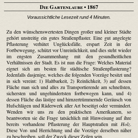
Die Gartenlaube
• 1867
Voraussichtliche Lesezeit rund 4 Minuten.
Zu den wünschenswertesten Dingen großer und kleiner Städte
gehört unstreitig ein gutes Straßenpflaster. Eine gut angelegte
Pflasterung verhütet Unglücksfälle, erspart Zeit in der
Fortbewegung, schützt vor Unrein­lichkeit, und dies steht wieder
im engsten Zusammenhang mit den gesundheitlichen
Verhältnissen der Stadt. Es ist nun die Frage: Welches Material
eignet sich am besten für städtische Straßenpflasterung?
Jedenfalls dasjenige, welches die folgenden Vorzüge besitzt und
in sich vereint: 1) Haltbarkeit, 2) Reinlichkeit, 3) auf dessen
Fläche man sich und alles zu Transportierende am schnellsten,
sichersten und ungehin­dertsten fortbewegen kann, und 4)
dessen Fläche das lästige und hirn­zertrüm­mernde Geräusch von
Hufschlägen und Räderwerk aller Art beseitigt oder vermindert.
Wenden wir uns zu den praktischen Amerikanern, so
beantworten sie die Frage tatsächlich mit Hin­weisung auf ihre
bereits vorhandene Pflasterung der Hauptstraßen mit
Holz
.
Diese Vor- und Herrichtung und die Vorzüge derselben näher
zu beschreiben, soll der Zweck dieser Zeilen sein.