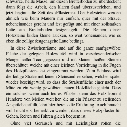
schwarze, heiße Masse, um diesen Bretterboden zu überdecken;
dann folgt die Arbeit, den klaren Sand überzustreichen, und
jetzt beginnt die Zeit des ›Pflasterns‹. Die Holzsteine werden
ähnlich wie beim Mauern nur einfach, quer mit der Straße,
nebeneinander gereiht und fest gefügt und mit einer zoll­starken
Latte am Bretterboden festgenagelt. Die Reihen dieser
Holzsteine bilden kleine Lücken, so weit voneinander, wie es
eben die zollige festgenagelte Latte bedingt.
In diese Zwischenräume und auf die ganze sanft­gewölbte
Fläche der gelegten Holzwürfel wird in verschwenderischer
Menge heißer Teer gegossen und mit kleinen heißen Steinen
überschüttet, welche mit einer leichten Vorrichtung in die Fugen
des Holzpflasters fest eingerammt werden. Zum Schluss wird
die fertige Straße mit feinem Steinsand versehen, welcher später
wieder beseitigt wird, so dass die Straßenfläche einer nach der
Mitte zu ein wenig gewölbten, rauen Holzfläche gleicht. Dass
ein solches, wenn auch teures Pflaster, denn das Holz kommt
Hunderte von Meilen weit her, die an ein Pflaster zu stellenden
Ansprüche erfüllt, lehrt hier bereits die Erfahrung. Auch braucht
wohl nicht erst bemerkt zu werden, dass dieses Holzpflaster für
Gehen, Reiten und Fahren gleich bequem ist.
Ohne viel Geräusch und mit Leichtigkeit rollen die