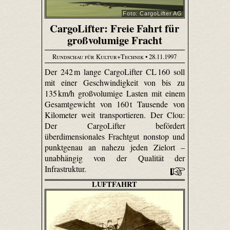
Foto: CargoLifter AG
CargoLifter: Freie Fahrt für
großvolumige Fracht
Rundschau für Kultur+Technik
• 28.11.1997
Der 242 m lange CargoLifter CL 160 soll
mit einer Geschwindigkeit von bis zu
135 km/h großvolumige Lasten mit einem
Gesamtgewicht von 160 t Tausende von
Kilometer weit transportieren. Der Clou:
Der CargoLifter befördert
überdimensionales Frachtgut nonstop und
punktgenau an nahezu jeden Zielort –
unabhängig von der Qualität der
Infrastruktur.
LUFTFAHRT