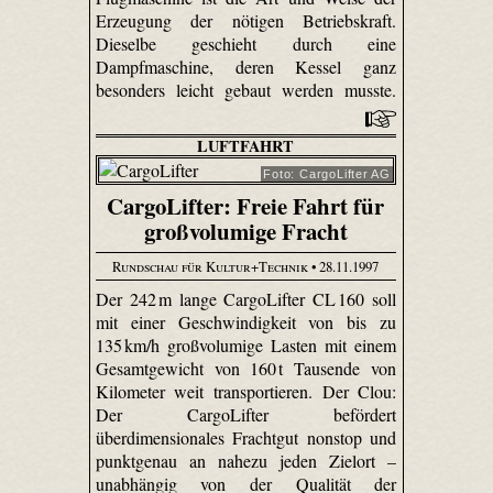
Erzeugung der nötigen Betriebskraft.
Dieselbe geschieht durch eine
Dampfmaschine, deren Kessel ganz
besonders leicht gebaut werden musste.
LUFTFAHRT
Foto: CargoLifter AG
CargoLifter: Freie Fahrt für
großvolumige Fracht
Rundschau für Kultur+Technik
• 28.11.1997
Der 242 m lange CargoLifter CL 160 soll
mit einer Geschwindigkeit von bis zu
135 km/h großvolumige Lasten mit einem
Gesamtgewicht von 160 t Tausende von
Kilometer weit transportieren. Der Clou:
Der CargoLifter befördert
überdimensionales Frachtgut nonstop und
punktgenau an nahezu jeden Zielort –
unabhängig von der Qualität der