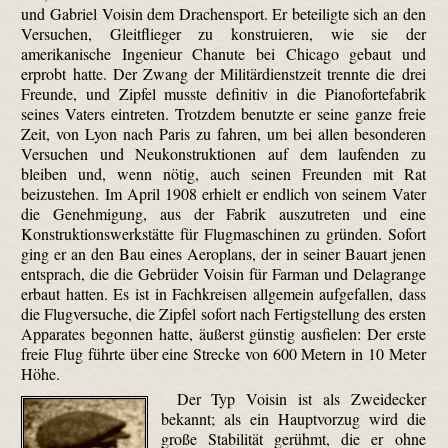
und Gabriel Voisin dem Drachensport. Er beteiligte sich an den
Versuchen, Gleitflieger zu konstruieren, wie sie der
amerikanische Ingenieur Chanute bei Chicago gebaut und
erprobt hatte. Der Zwang der Militärdienstzeit trennte die drei
Freunde, und Zipfel musste definitiv in die Pianofortefabrik
seines Vaters eintreten. Trotzdem benutzte er seine ganze freie
Zeit, von Lyon nach Paris zu fahren, um bei allen besonderen
Versuchen und Neukonstruktionen auf dem laufenden zu
bleiben und, wenn nötig, auch seinen Freunden mit Rat
beizustehen. Im April 1908 erhielt er endlich von seinem Vater
die Genehmigung, aus der Fabrik auszutreten und eine
Konstruktionswerkstätte für Flugmaschinen zu gründen. Sofort
ging er an den Bau eines Aeroplans, der in seiner Bauart jenen
entsprach, die die Gebrüder Voisin für Farman und Delagrange
erbaut hatten. Es ist in Fachkreisen allgemein aufgefallen, dass
die Flugversuche, die Zipfel sofort nach Fertigstellung des ersten
Apparates begonnen hatte, äußerst günstig ausfielen: Der erste
freie Flug führte über eine Strecke von 600 Metern in 10 Meter
Höhe.
Der Typ Voisin ist als Zweidecker
bekannt; als ein Hauptvorzug wird die
große Stabilität gerühmt, die er ohne