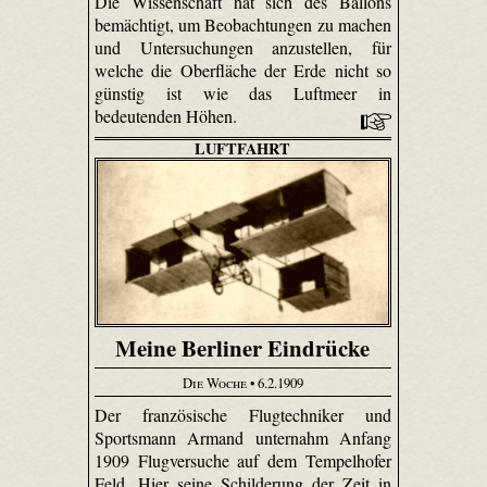
Die Wissenschaft hat sich des Ballons
bemächtigt, um Beobachtungen zu machen
und Untersuchungen anzustellen, für
welche die Oberfläche der Erde nicht so
günstig ist wie das Luftmeer in
bedeutenden Höhen.
LUFTFAHRT
Meine Berliner Eindrücke
Die Woche
• 6.2.1909
Der französische Flugtechniker und
Sportsmann Armand unternahm Anfang
1909 Flugversuche auf dem Tempelhofer
Feld. Hier seine Schilderung der Zeit in