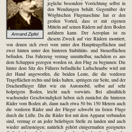
jegliche besondere Vorrichtung selbst in
den Wendungen behält. Gegenüber der
Wrightschen Flugmaschine hat er den
großen Vorteil, dass er mit eigenen
Mitteln auf seinen Rädern auf dem Boden
anfahren kann. Der Aeroplan ist zu
Armand Zipfel
diesem Zweck auf vier Rädern montiert,
von denen sich zwei vorn unter den Haupttrageflächen und
zwei hinten unter den hinteren Stabilitäts- und Steuerflächen
befinden. Das Fahrzeug vermag unmittelbar, nachdem es aus
dem Schuppen gezogen worden ist, den Flug zu beginnen: Die
hinter dem Sitz des Führers befindliche Luftschraube wird mit
der Hand angeworfen, die beiden Leute, die die vorderen
Trageflächen rechts und links halten, springen zur Seite, und der
Drachenflieger fährt wie ein Automobil, selbst auf sehr
holprigem Boden, leicht nach vorwärts. Bei allmählich
wachsender Geschwindigkeit heben sich zunächst die hinteren
Räder vom Boden ab, dann nach etwa 50 bis 150 Metern auch
die vorderen Räder und der Flieger schwebt im freien Fluge
durch die Lüfte. Da die Räder fest mit dem Apparat verbunden
sind, vermag er an jeder beliebigen Stelle zu landen und auch
wieder aufzusteigen; natürlich gehört einigermaßen geeignetes