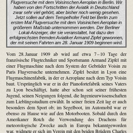
Flugversuche mit dem Voisinschen Aeroplan in Berlin. Wir
haben von den Fortschritten der Aviatik in Deutschland
zwar sehr viel gehört, aber bisher noch wenig gesehen.
Jetzt sollen auf dem Tempelhofer Feld bei Berlin zum
ersten Mal Flugversuche mit dem Voisinichen Aeroplan in
größerem Maßstab unternommen werden. Der Berliner
Lokal-Anzeiger, der sie veranstaltet, hat dazu den
erfolgreichsten fremden Aviatiker Armand Zipfel gewonnen,
der mit seinen Fahrten am 28. Januar 1909 beginnen wird.
Vom 28. Januar 1909 ab wird auf etwa 7 – 10 Tage der
französische Flugtechniker und Sportsmann Armand Zipfel mit
einer Flugmaschine nach dem System der Gebrüder Voisin zu
Paris Flugversuche unternehmen. Zipfel besitzt in Lyon eine
Flugmaschinenfabrik, in der er Aeroplane nach dem Typ Voisin
baut. Ursprünglich war er in der Pianofortefabrik seines Vaters
zu Lyon beschäftigt, hatte aber schon seit seiner frühesten
Jugend, seinen Neigungen folgend, die Ingenieurwissenschaften
zum Lieblingsstudium erwählt. In seiner freien Zeit lag er auch
besonders dem Sport ob; im Segelboot, im Automobil war er
ebenso zu Hause wie auf den Motorbooten. Sobald durch den
Amerikaner Rotch die Verwendung des Drachens für
meteorologische Zwecke auch in Europa bekanntgeworden
war, widmete er sich im Verein mit den beiden Brüdern Charles