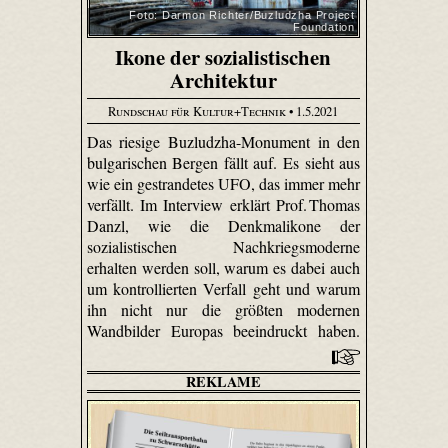
Foto: Darmon Richter/Buzludzha Project
Foundation
Ikone der sozialistischen
Architektur
Rundschau für Kultur+Technik
• 1.5.2021
Das riesige Buzludzha-Monument in den
bulgarischen Bergen fällt auf. Es sieht aus
wie ein gestrandetes UFO, das immer mehr
verfällt. Im Interview erklärt Prof. Thomas
Danzl, wie die Denkmalikone der
sozialistischen Nachkriegsmoderne
erhalten werden soll, warum es dabei auch
um kontrollierten Verfall geht und warum
ihn nicht nur die größten modernen
Wandbilder Europas beeindruckt haben.
REKLAME