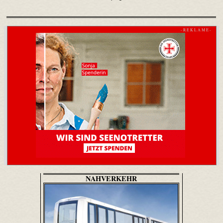
- R E K L A M E -
NAHVERKEHR