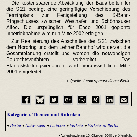
Die kostensparende Abwicklung der Bauarbeiten für
die S 21 bedingt eine geringfügige Verschiebung des
Terminplans zur Fertigstellung des S-Bahn-
Ringschlusses zwischen Westhafen und Schönhauser
Allee. Die ursprünglich für Ende 2001 geplante
Inbetriebnahme wird nun Mitte 2002 erfolgen.
Zur Realisierung des Abschnittes der S 21 zwischen
dem Nordring und dem Lehrter Bahnhof wird derzeit die
Gesamtplanung erstellt und werden die notwendigen
Baurechtsverfahren vorbereitet. Das
Planfeststellungsverfahren wird voraussichtlich Mitte
2001 eingeleitet.
• Quelle: Landespressedienst Berlin
Kategorien, Themen und Rubriken
•
Berlin
•
Nahverkehr
•
tvi.ticker
•
Verkehr
•
Verkehr in Berlin
• Auf epilog.de am 13. Oktober 2000 veröffentlicht