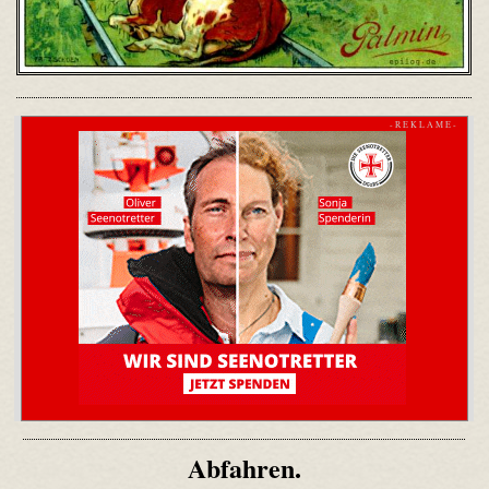
- R E K L A M E -
Abfahren.