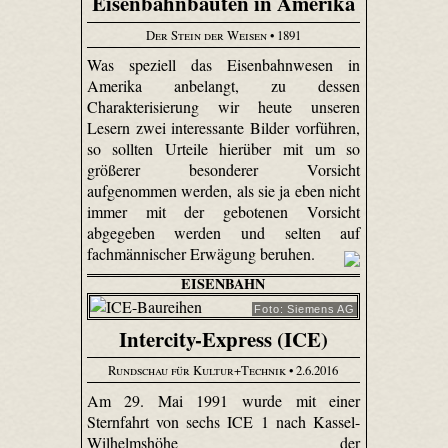
Eisenbahnbauten in Amerika
Der Stein der Weisen
• 1891
Was speziell das Eisenbahnwesen in
Amerika anbelangt, zu dessen
Charakterisierung wir heute unseren
Lesern zwei interessante Bilder vorführen,
so sollten Urteile hierüber mit um so
größerer besonderer Vorsicht
aufgenommen werden, als sie ja eben nicht
immer mit der gebotenen Vorsicht
abgegeben werden und selten auf
fachmännischer Erwägung beruhen.
EISENBAHN
Foto: Siemens AG
Intercity-Express (ICE)
Rundschau für Kultur+Technik
• 2.6.2016
Am 29. Mai 1991 wurde mit einer
Sternfahrt von sechs ICE 1 nach Kassel-
Wilhelmshöhe der