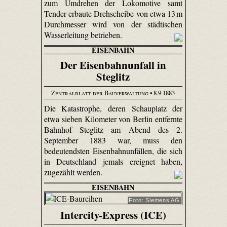
zum Umdrehen der Lokomotive samt
Tender erbaute Drehscheibe von etwa 13 m
Durchmesser wird von der städtischen
Wasserleitung betrieben.
EISENBAHN
Der Eisenbahnunfall in
Steglitz
Zentralblatt der Bauverwaltung
• 8.9.1883
Die Katastrophe, deren Schauplatz der
etwa sieben Kilometer von Berlin entfernte
Bahnhof Steglitz am Abend des 2.
September 1883 war, muss den
bedeutendsten Eisenbahnunfällen, die sich
in Deutschland jemals ereignet haben,
zugezählt werden.
EISENBAHN
Foto: Siemens AG
Intercity-Express (ICE)