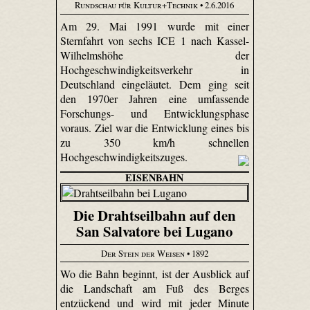
Rundschau für Kultur+Technik
• 2.6.2016
Am 29. Mai 1991 wurde mit einer
Sternfahrt von sechs ICE 1 nach Kassel-
Wilhelmshöhe der
Hochgeschwindigkeitsverkehr in
Deutschland eingeläutet. Dem ging seit
den 1970er Jahren eine umfassende
Forschungs- und Entwicklungsphase
voraus. Ziel war die Entwicklung eines bis
zu 350 km/h schnellen
Hochgeschwindigkeitszuges.
EISENBAHN
Die Drahtseilbahn auf den
San Salvatore bei Lugano
Der Stein der Weisen
• 1892
Wo die Bahn beginnt, ist der Ausblick auf
die Landschaft am Fuß des Berges
entzückend und wird mit jeder Minute