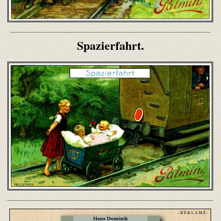
Spazierfahrt.
- R E K L A M E -