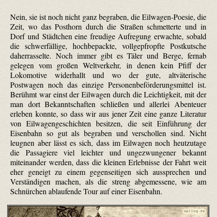
Nein, sie ist noch nicht ganz begraben, die Eilwagen-Poesie, die
Zeit, wo das Posthorn durch die Straßen schmetterte und in
Dorf und Städtchen eine freudige Aufregung erwachte, sobald
die schwerfällige, hoch­bepackte, vollgepfropfte Postkutsche
daher­rasselte. Noch immer gibt es Täler und Berge, fernab
gelegen vom großen Weltverkehr, in denen kein Pfiff der
Lokomotive widerhallt und wo der gute, alt­väterische
Postwagen noch das einzige Personenbeförderungsmittel ist.
Berühmt war einst der Eilwagen durch die Leichtigkeit, mit der
man dort Bekanntschaften schließen und allerlei Abenteuer
erleben konnte, so dass wir aus jener Zeit eine ganze Literatur
von Eilwagengeschichten besitzen, die seit Einführung der
Eisenbahn so gut als begraben und verschollen sind. Nicht
leugnen aber lässt es sich, dass im Eilwagen noch heutzutage
die Passagiere viel leichter und ungezwungener bekannt
miteinander werden, dass die kleinen Erlebnisse der Fahrt weit
eher geneigt zu einem gegenseitigen sich aussprechen und
Verständigen machen, als die streng abgemessene, wie am
Schnürchen ablaufende Tour auf einer Eisenbahn.