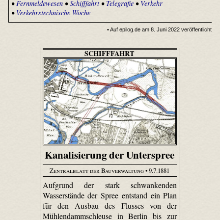
•
Fernmeldewesen
•
Schifffahrt
•
Telegrafie
•
Verkehr
•
Verkehrstechnische Woche
• Auf epilog.de am 8. Juni 2022 veröffentlicht
SCHIFFFAHRT
Kanalisierung der Unterspree
Zentralblatt der Bauverwaltung
• 9.7.1881
Aufgrund der stark schwankenden
Wasserstände der Spree entstand ein Plan
für den Ausbau des Flusses von der
Mühlendammschleuse in Berlin bis zur