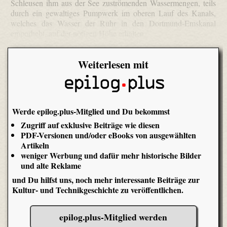
Schleusen ihm aus der See zuströmenden Wassermengen, teils
durch ein gewaltiges Pumpwerk im oberen Lauf des Kanals,
welches das Wasser der Ruhr in den Dortmund-Emskanal
emporhebt, auf der nötigen Höhe erhalten.
Weiterlesen mit
Werde epilog.plus-Mitglied und Du bekommst
Zugriff auf exklusive Beiträge wie diesen
PDF-Versionen und/oder eBooks von ausgewählten
Artikeln
weniger Werbung und dafür mehr historische Bilder
und alte Reklame
und Du hilfst uns, noch mehr interessante Beiträge zur
Kultur- und Technikgeschichte zu veröffentlichen.
epilog.plus-Mitglied werden