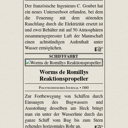
Der französische Ingenieurs C. Goubet hat
ein neues Unterseeboot erfunden, bei dem
die Feuerung mit dem störenden
Rauchfang durch die Elektrizität ersetzt ist
und zwei Behälter mit auf 50 Atmosphären
zusammengepresster Luft der Mannschaft
einen achtstündigen Aufenthalt unter
Wasser ermöglichen.
SCHIFFFAHRT
Worms de Romillys
Reaktionspropeller
Polytechnisches Journal
• 1880
Zur Fortbewegung von Schiffen durch
Einsaugen des Bug­wassers und
Ausstoßung desselben am Heck bringt
man ein unter der Wasserlinie durch das
ganze Schiff vom Bug bis zum Stern
gehendes horizontales Rohr an.