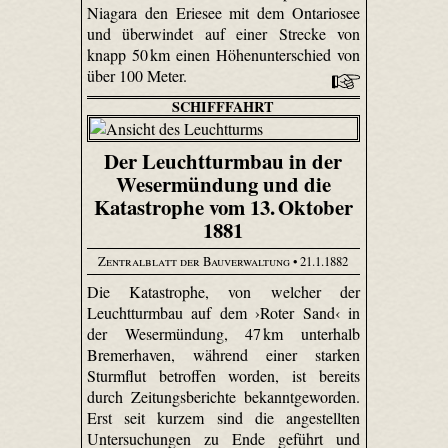
Niagara den Eriesee mit dem Ontariosee
und überwindet auf einer Strecke von
knapp 50 km einen Höhenunterschied von
über 100 Meter.
SCHIFFFAHRT
Der Leuchtturmbau in der
Wesermündung und die
Katastrophe vom 13. Oktober
1881
Zentralblatt der Bauverwaltung
• 21.1.1882
Die Katastrophe, von welcher der
Leuchtturmbau auf dem ›Roter Sand‹ in
der Wesermündung, 47 km unterhalb
Bremerhaven, während einer starken
Sturmflut betroffen worden, ist bereits
durch Zeitungsberichte bekanntgeworden.
Erst seit kurzem sind die angestellten
Untersuchungen zu Ende geführt und