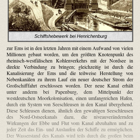
Schiffshebewerk bei Henrichenburg
zur Ems ist in den letzten Jahren mit einem Aufwand von vielen
Millionen gebaut worden, um den größten Knotenpunkt des
rheinisch-westfälischen Kohlenverkehrs mit der Nordsee in
direkte Verbindung zu bringen; gleichzeitig ist durch die
Kanalisierung der Ems und die teilweise Herstellung von
Nebenkanälen zu ihrem Lauf ein neuer deutscher Strom der
Großschifffahrt erschlossen worden. Der neue Kanal erhält
unter anderm bei Papenburg, dem Mittelpunkt der
westdeutschen Moorkolonisation, einen umfangreichen Hafen,
durch ein System von Seeschleusen in den Kanal übergehend.
Diese Schleusen dienen, ähnlich den gewaltigen Seeschleusen
des Nord-Ostseekanals dazu, die niveauverändernden
Wirkungen der Ebbe und Flut vom Kanal abzuhalten und zu
jeder Zeit das Ein- und Auslaufen der Schiffe zu ermöglichen.
Der Wasserstand des Kanals wird teils durch die großen beim