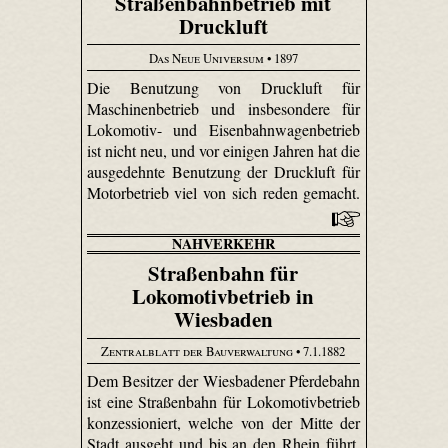
Straßenbahnbetrieb mit
Druckluft
Das Neue Universum
• 1897
Die Benutzung von Druckluft für
Maschinenbetrieb und insbesondere für
Lokomotiv- und Eisenbahnwagenbetrieb
ist nicht neu, und vor einigen Jahren hat die
ausgedehnte Benutzung der Druckluft für
Motorbetrieb viel von sich reden gemacht.
NAHVERKEHR
Straßenbahn für
Lokomotivbetrieb in
Wiesbaden
Zentralblatt der Bauverwaltung
• 7.1.1882
Dem Besitzer der Wiesbadener Pferdebahn
ist eine Straßenbahn für Loko­motiv­betrieb
konzessioniert, welche von der Mitte der
Stadt ausgeht und bis an den Rhein führt.