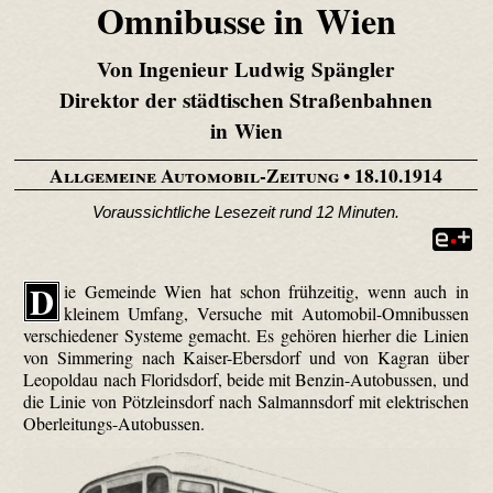
Omnibusse in Wien
Von Ingenieur Ludwig Spängler
Direktor der städtischen Straßenbahnen
in Wien
Allgemeine Automobil-Zeitung
• 18.10.1914
Voraussichtliche Lesezeit rund 12 Minuten.
D
ie Gemeinde Wien hat schon frühzeitig, wenn auch in
kleinem Umfang, Versuche mit Automobil-Omnibussen
verschiedener Systeme gemacht. Es gehören hierher die Linien
von Simmering nach Kaiser-Ebersdorf und von Kagran über
Leopoldau nach Florids­dorf, beide mit Benzin-Autobussen, und
die Linie von Pötzleins­dorf nach Salmanns­dorf mit elektrischen
Ober­leitungs-Autobussen.