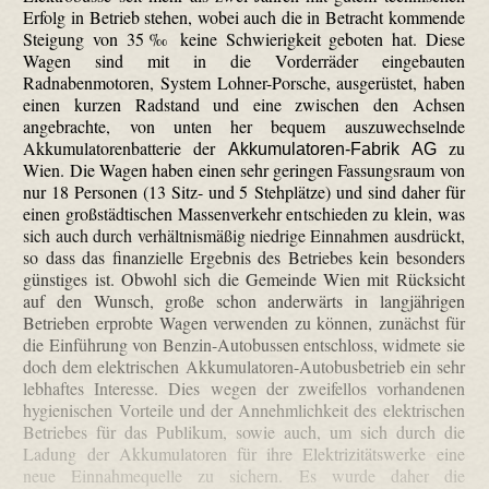
Erfolg in Betrieb stehen, wobei auch die in Betracht kommende
Steigung von 35 ‰ keine Schwierigkeit geboten hat. Diese
Wagen sind mit in die Vorderräder eingebauten
Radnabenmotoren, System Lohner-Porsche, ausgerüstet, haben
einen kurzen Radstand und eine zwischen den Achsen
angebrachte, von unten her bequem auszuwechselnde
Akkumulatorenbatterie der
zu
Akkumulatoren-Fabrik AG
Wien. Die Wagen haben einen sehr geringen Fassungsraum von
nur 18 Personen (13 Sitz- und 5 Steh­plätze) und sind daher für
einen großstädtischen Massenverkehr entschieden zu klein, was
sich auch durch verhältnismäßig niedrige Einnahmen ausdrückt,
so dass das finanzielle Ergebnis des Betriebes kein besonders
günstiges ist. Obwohl sich die Gemeinde Wien mit Rücksicht
auf den Wunsch, große schon anderwärts in langjährigen
Betrieben erprobte Wagen verwenden zu können, zunächst für
die Einführung von Benzin-Autobussen entschloss, widmete sie
doch dem elektrischen Akkumulatoren-Autobusbetrieb ein sehr
lebhaftes Interesse. Dies wegen der zweifellos vorhandenen
hygienischen Vorteile und der Annehmlichkeit des elektrischen
Betriebes für das Publikum, sowie auch, um sich durch die
Ladung der Akkumulatoren für ihre Elektrizitätswerke eine
neue Einnahmequelle zu sichern. Es wurde daher die