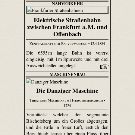
NAHVERKEHR
Elektrische Straßenbahn
zwischen Frankfurt a. M. und
Offenbach
Zentralblatt der Bauverwaltung
• 12.4.1884
Die 6555 m lange Bahn ist vorerst
eingleisig, mit 1 m Spurweite und mit drei
Ausweichstellen angelegt.
MASCHINENBAU
Die Danziger Maschine
Theatrum Machinarum Hydrotechnicarum
•
1724
Vermittelst welcher der sogenannte
Bischofsberg um ein Großes abgetragen,
und die Erde in freier Luft, erstlich den
Berg hinab, ferner über einen Fluss, über