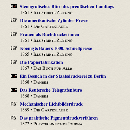
Stenografisches Büro des preußischen Landtags
1861 •
Illustrirte Zeitung
Die amerikanische Zylinder-Presse
1861 •
Die Gartenlaube
Frauen als Buchdruckerinnen
1861 •
Illustrirte Zeitung
Koenig & Bauers 1000. Schnellpresse
1865 •
Illustrirte Zeitung
Die Papierfabrikation
1867 •
Das Buch für Alle
Ein Besuch in der Staatsdruckerei zu Berlin
1868 •
Daheim
Das Reutersche Telegrafenbüro
1868 •
Daheim
Mechanischer Lichtbilderdruck
1869 •
Die Gartenlaube
Das praktische Pigmentdruckverfahren
1872 •
Polytechnisches Journal