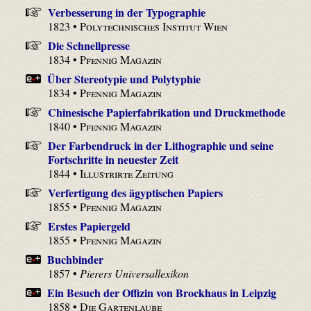
Verbesserung in der Typographie
1823 •
Polytechnisches Institut Wien
Die Schnellpresse
1834 •
Pfennig Magazin
Über Stereotypie und Polytyphie
1834 •
Pfennig Magazin
Chinesische Papierfabrikation und Druckmethode
1840 •
Pfennig Magazin
Der Farbendruck in der Lithographie und seine
Fortschritte in neuester Zeit
1844 •
Illustrirte Zeitung
Verfertigung des ägyptischen Papiers
1855 •
Pfennig Magazin
Erstes Papiergeld
1855 •
Pfennig Magazin
Buchbinder
1857 •
Pierers Universallexikon
Ein Besuch der Offizin von Brockhaus in Leipzig
1858 •
Die Gartenlaube