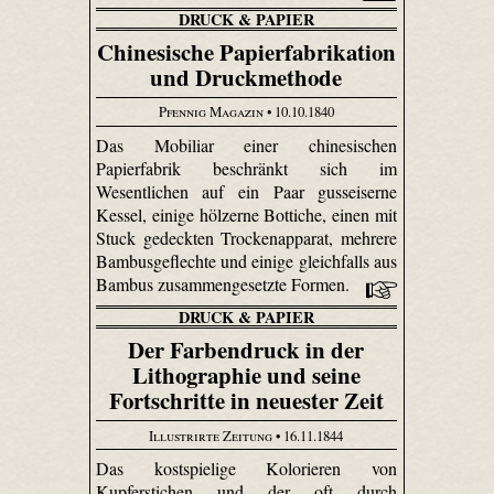
DRUCK & PAPIER
Chinesische Papierfabrikation
und Druckmethode
Pfennig Magazin
• 10.10.1840
Das Mobiliar einer chinesischen
Papierfabrik beschränkt sich im
Wesentlichen auf ein Paar gusseiserne
Kessel, einige hölzerne Bottiche, einen mit
Stuck gedeckten Trockenapparat, mehrere
Bambus­geflechte und einige gleichfalls aus
Bambus zusammengesetzte Formen.
DRUCK & PAPIER
Der Farbendruck in der
Lithographie und seine
Fortschritte in neuester Zeit
Illustrirte Zeitung
• 16.11.1844
Das kostspielige Kolorieren von
Kupferstichen und der oft durch