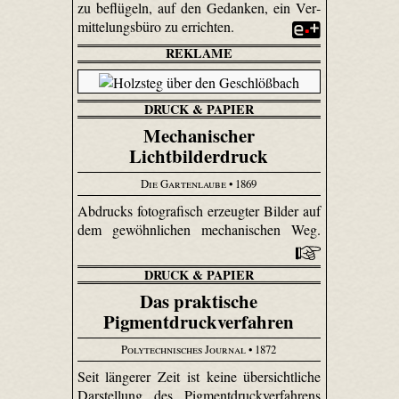
zu beflügeln, auf den Gedanken, ein Ver­
mittelungs­büro zu errichten.
REKLAME
DRUCK & PAPIER
Mechanischer
Lichtbilderdruck
Die Gartenlaube
• 1869
Abdrucks fotografisch erzeugter Bilder auf
dem gewöhnlichen mechanischen Weg.
DRUCK & PAPIER
Das praktische
Pigmentdruckverfahren
Polytechnisches Journal
• 1872
Seit längerer Zeit ist keine übersichtliche
Darstellung des Pigment­druck­verfahrens