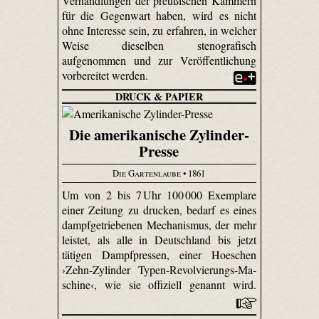
Verhandlungen der preußischen Kammern
für die Gegenwart haben, wird es nicht
ohne Interesse sein, zu erfahren, in welcher
Weise dieselben stenografisch
aufgenommen und zur Veröffentlichung
vorbereitet werden.
DRUCK & PAPIER
Die amerikanische Zylinder-
Presse
Die Gartenlaube
• 1861
Um von 2 bis 7 Uhr 100 000 Exemplare
einer Zeitung zu drucken, bedarf es eines
dampfgetriebenen Mechanismus, der mehr
leistet, als alle in Deutschland bis jetzt
tätigen Dampfpressen, einer Hoeschen
›Zehn-Zy­linder Typen-Re­vol­vie­rungs-Ma­
schi­ne‹, wie sie offiziell genannt wird.