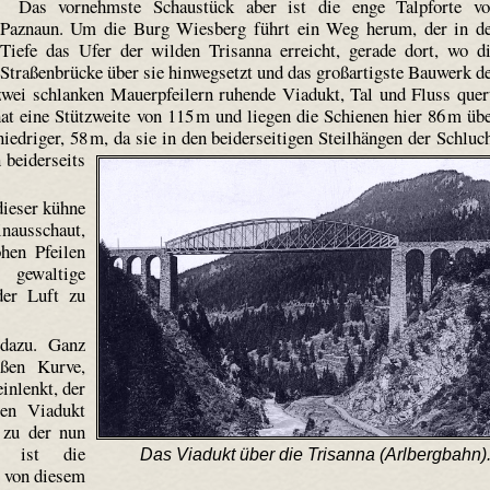
Das vornehmste Schaustück aber ist die enge Talpforte v
Paznaun. Um die Burg Wiesberg führt ein Weg herum, der in d
Tiefe das Ufer der wilden Trisanna erreicht, gerade dort, wo d
Straßenbrücke über sie hinwegsetzt und das großartigste Bauwerk d
zwei schlanken Mauerpfeilern ruhende Viadukt, Tal und Fluss quer
at eine Stützweite von 115 m und liegen die Schienen hier 86 m üb
niedriger, 58 m, da sie in den beiderseitigen Steilhängen der Schluc
 beiderseits
dieser kühne
nausschaut,
hen Pfeilen
 gewaltige
der Luft zu
dazu. Ganz
oßen Kurve,
einlenkt, der
en Viadukt
 zu der nun
– ist die
Das Viadukt über die Trisanna (Arlbergbahn)
 von diesem