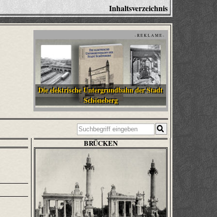
Inhaltsverzeichnis
- R E K L A M E -
Die elektrische Untergrundbahn der Stadt
Schöneberg
BRÜCKEN