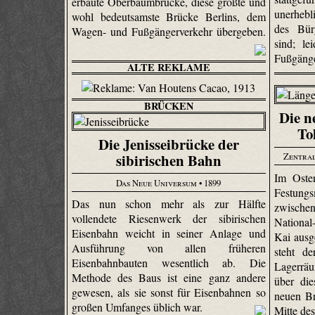
erbaute Oberbaumbrücke, diese größte und
unerhebl
wohl bedeutsamste Brücke Berlins, dem
des Bür
Wagen- und Fußgängerverkehr übergeben.
sind; le
Fußgänge
ALTE REKLAME
BRÜCKEN
Die n
To
Die Jenisseibrücke der
Zentral
sibirischen Bahn
Im Osten
Das Neue Universum
• 1899
Festun
Das nun schon mehr als zur Hälfte
zwische
vollendete Riesenwerk der sibirischen
National
Eisenbahn weicht in seiner Anlage und
Kai ausg
Ausführung von allen früheren
steht d
Eisenbahnbauten wesentlich ab. Die
Lagerräu
Methode des Baus ist eine ganz andere
über di
gewesen, als sie sonst für Eisenbahnen so
neuen Br
großen Umfanges üblich war.
Mitte de