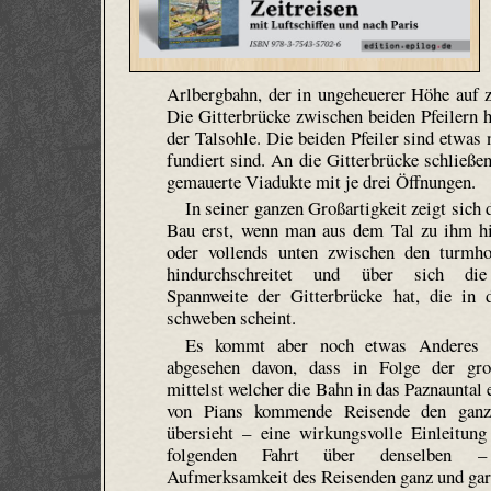
Arlbergbahn, der in unge­heuerer Höhe auf 
Die Gitterbrücke zwischen beiden Pfeilern h
der Talsohle. Die beiden Pfeiler sind etwas 
fundiert sind.
An die Gitterbrücke schließen
gemauerte Viadukte mit je drei Öffnungen.
In seiner ganzen Großartigkeit zeigt sich 
Bau erst, wenn man aus dem Tal zu ihm hi
oder vollends unten zwischen den turmho
hindurch­schreitet und über sich die
Spannweite der Gitterbrücke hat, die in 
schweben scheint.
Es kommt aber noch etwas Anderes 
abgesehen davon, dass in Folge der gr
mittelst welcher die Bahn in das Paznaun­tal 
von Pians kommende Reisende den ganz
übersieht – eine wirkungsvolle Einleitung
folgenden Fahrt über denselben 
Aufmerksamkeit des Reisenden ganz und gar