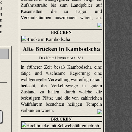
pe
Zufahrtsstraße bis zum Landpfeiler auf
es
Kasematten, die zu Lager- und
st
Verkaufsräumen auszubauen wären, an.
hn
an
en
BRÜCKEN
Alte Brücken in Kambodscha
Das Neue Universum
• 1881
In früherer Zeit besaß Kambodscha eine
tätige und wachsame Regierung; eine
wohl­gere­gelte Verwaltung war eifrig darauf
bedacht, die Verkehrswege in gutem
Zustand zu halten, durch welche die
befestigten Plätze und die von zahlreichen
Wallfahrern besuchten heiligen Tempeln
verbunden waren.
BRÜCKEN