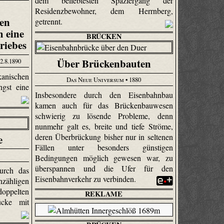
dem beliebtesten Spaziergang der
Residenzbewohner, dem Herrnberg,
nen
getrennt.
 eine
BRÜCKEN
riebes
Über Brückenbauten
 2.8.1890
kanischen
Das Neue Universum
• 1880
ngst eine
Insbesondere durch den Eisenbahnbau
kamen auch für das Brückenbauwesen
schwierig zu lösende Probleme, denn
nunmehr galt es, breite und tiefe Ströme,
deren Überbrückung bisher nur in seltenen
e
Fällen unter besonders günstigen
Bedingungen möglich gewesen war, zu
überspannen und die Ufer für den
urch das
Eisenbahnverkehr zu verbinden.
nzähligen
oppelten
REKLAME
ücke mit