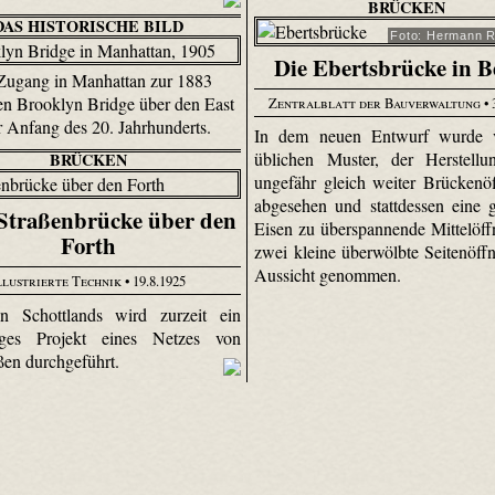
BRÜCKEN
DAS HISTORISCHE BILD
Foto: Hermann 
Die Ebertsbrücke in B
Zugang in Manhattan zur 1883
ten Brooklyn Bridge über den East
Zentralblatt der Bauverwaltung
• 
r Anfang des 20. Jahrhunderts.
In dem neuen Entwurf wurde
üblichen Muster, der Herstellu
BRÜCKEN
ungefähr gleich weiter Brückenö
abgesehen und stattdessen eine 
Straßenbrücke über den
Eisen zu überspannende Mittelöf
Forth
zwei kleine überwölbte Seitenöff
Aussicht genommen.
llustrierte Technik
• 19.8.1925
n Schottlands wird zurzeit ein
iges Projekt eines Netzes von
ßen durchgeführt.