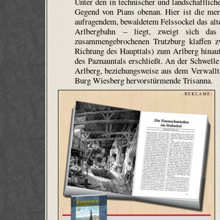
Unter den in technischer und landschaftlich
Gegend von Pians obenan. Hier ist die merk
aufragendem, bewaldetem Felssockel das alt
Arlbergbahn – liegt, zweigt sich da
zusammengebrochenen Trutzburg klaffen zw
Richtung des Haupttals) zum Arlberg hinauf
des Paznaun­tals erschließt. An der Schwelle
Arlberg, beziehungsweise aus dem Verwallt
Burg Wiesberg hervor­stürmende Trisanna.
- R E K L A M E -