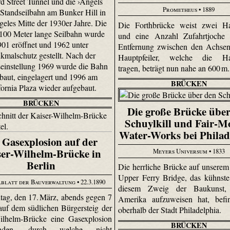
d Street Tunnel und die ›Angels
Prometheus
• 1889
-Standseilbahn am Bunker Hill in
eles Mitte der 1930er Jahre. Die
Die Forthbrücke weist zwei Ha
100 Meter lange Seilbahn wurde
und eine Anzahl Zufahrtjoche 
901 eröffnet und 1962 unter
Entfernung zwischen den Achsen
kmalschutz gestellt. Nach der
Hauptpfeiler, welche die Ha
seinstellung 1969 wurde die Bahn
tragen, beträgt nun nahe an 600 m
baut, eingelagert und 1996 am
BRÜCKEN
fornia Plaza wieder aufgebaut.
BRÜCKEN
Die große Brücke übe
Schuylkill und Fair-M
Water-Works bei Philad
 Gasexplosion auf der
ser-Wilhelm-Brücke in
Meyers Universum
• 1833
Berlin
Die herrliche Brücke auf unserem 
Upper Ferry Bridge, das kühnst
blatt der Bauverwaltung
• 22.3.1890
diesem Zweig der Baukunst,
g, den 17. März, abends gegen 7
Amerika aufzuweisen hat, befin
auf dem südlichen Bürgersteig der
oberhalb der Stadt Philadelphia.
ilhelm-Brücke eine Gasexplosion
BRÜCKEN
efunden, durch welche nicht