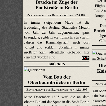
Der 3r
Brücke im Zuge der
Flight‹
Paulstraße in Berlin
Los Ang
Zentralblatt der Bauverwaltung
• 22.4.1893
knapp 
1
In immer steigendem Maße hat die
Den
Bedeutung des Berliner Stadtteiles Moabit
Betrieb
von Jahr zu Jahr zugenommen, ganz
abge
besonders, seitdem vor nunmehr etwa zehn
Cali
Jahren das Kriminalgericht nach dort
verlegt und seitdem ebenfalls in immer
größerer Zahl öffentliche Gebäude hier
errichtet worden sind.
BRÜCKEN
Die
Kai
Vom Bau der
Oberbaumbrücke in Berlin
Zentral
Zentralblatt der Bauverwaltung
• 14.12.1895
Am Monta
Uhr hat 
Mitte Dezember 1895 wird die an dem
Kaiser-W
oberen Einlauf der Spree in die Stadt Berlin
stattg