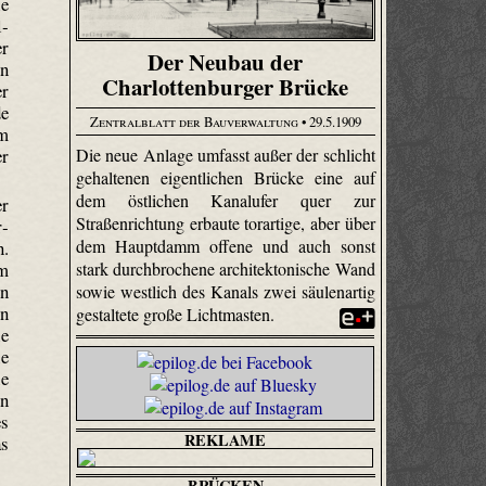
ie
l­
er
Der Neubau der
n
Charlottenburger Brücke
er
de
Zentralblatt der Bauverwaltung
• 29.5.1909
om
Die neue Anlage umfasst außer der schlicht
er
gehaltenen eigentlichen Brücke eine auf
dem östlichen Kanalufer quer zur
er
Straßenrichtung erbaute torartige, aber über
r­
dem Hauptdamm offene und auch sonst
n.
stark durchbrochene architektonische Wand
 m
en
sowie westlich des Kanals zwei säulenartig
hn
gestaltete große Lichtmasten.
ie
ie
ie
en
es
REKLAME
as
BRÜCKEN