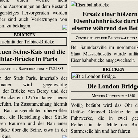
iche Zerstörungen an dem Bestand
Ersatz einer hölzer
gersteiges hervorgerufen worden
ider sind auch Verletzungen von
Eisenbahnbrücke durch
rn zu beklagen.
eiserne während des Bet
BRÜCKEN
Zentralblatt der Bauverwaltung
•
Bei Saundersville im nordameri
euen Seine-Kais und die
Staat Massachusetts wurde unlä
lbiac-Brücke in Paris
Eisenbahnbrücke ausgewechselt.
blatt der Bauverwaltung
• 17.2.1883
BRÜCKEN
 der Stadt Paris, innerhalb der
gsmauer, wird gegenwärtig
Die London Bridg
n der Brücke von Bercy und der
Meyers Universum
• 1840
-Brücke ein 1275 m langer neuer
eführt. Im Zusammenhang hiermit
Völlig betäubt wird das Ohr d
er Bau ausgedehnter überwölbter
Getöse, Gerassel, Getobe der u
me, die Herstellung einer Straße
Fuhrwerke, die in zwei ged
esen Räumen und der Bau einer
Reihen in der Mitte der Br
ücke über die Seine, etwa in der
Sturmeseile hin und her fahren.
s Kais.