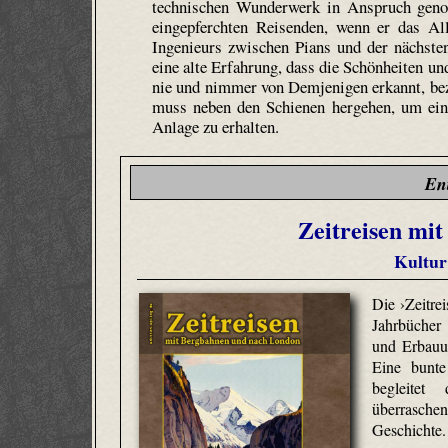
technischen Wunderwerk in Anspruch gen
eingepferchten Reisenden, wenn er das Al
Ingenieurs zwischen Pians und der nächsten
eine alte Erfahrung, dass die Schönheiten 
nie und nimmer von Demjenigen erkannt, b
muss neben den Schienen hergehen, um eine
Anlage zu erhalten.
En
Zeitreisen mi
Kultur
Die ›Zeitrei
Jahrbücher
und Erbauu
Eine bunte
begleitet
überrasch
Geschichte.