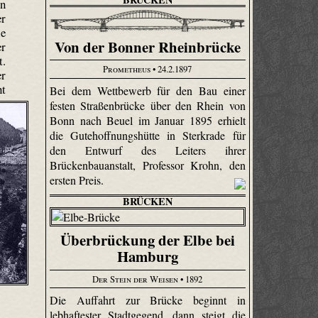
on
er
ie
Von der Bonner Rheinbrücke
er
t.
Prometheus
• 24.2.1897
er
ht
Bei dem Wettbewerb für den Bau einer
festen Straßenbrücke über den Rhein von
Bonn nach Beuel im Januar 1895 erhielt
die Gutehoffnungshütte in Sterkrade für
den Entwurf des Leiters ihrer
Brückenbauanstalt, Professor Krohn, den
ersten Preis.
BRÜCKEN
Überbrückung der Elbe bei
Hamburg
Der Stein der Weisen
• 1892
.
Die Auffahrt zur Brücke beginnt in
lebhaftester Stadtgegend, dann steigt die