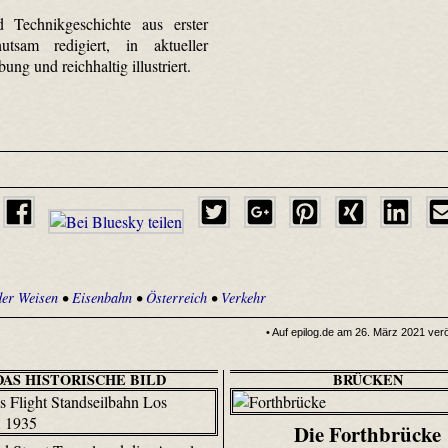
d Technikgeschichte aus erster
tsam redigiert, in aktueller
ung und reichhaltig illustriert.
der Weisen
•
Eisenbahn
•
Österreich
•
Verkehr
• Auf epilog.de am 26. März 2021 veröf
DAS HISTORISCHE BILD
BRÜCKEN
Die Forthbrücke