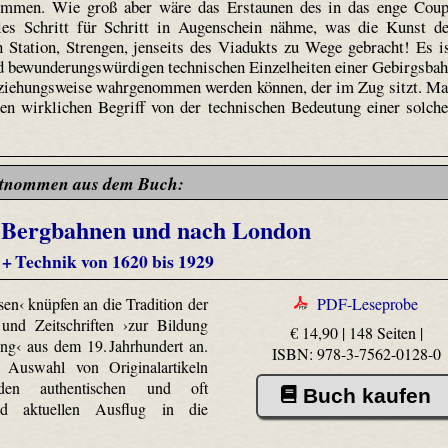
ommen. Wie groß aber wäre das Erstaunen des in das enge Cou
les Schritt für Schritt in Augenschein nähme, was die Kunst d
 Station, Strengen, jenseits des Viadukts zu Wege gebracht! Es i
und bewunderungswürdigen technischen Einzelheiten einer Gebirgsba
eziehungsweise wahrgenommen werden können, der im Zug sitzt. M
n wirklichen Begriff von der technischen Bedeutung einer solch
tnommen aus dem Buch:
t Bergbahnen und nach London
 + Technik von 1620 bis 1929
sen‹ knüpfen an die Tradition der
PDF-Leseprobe
 und Zeitschriften ›zur Bildung
€ 14,90 | 148 Seiten |
ng‹ aus dem 19. Jahrhundert an.
ISBN: 978-3-7562-0128-0
 Auswahl von Originalartikeln
 den authentischen und oft
Buch kaufen
end aktuellen Ausflug in die