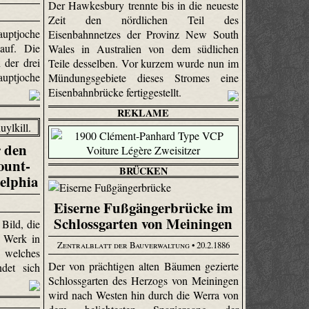
Der Hawkes­bury trennte bis in die neueste
Zeit den nördlichen Teil des
uptjoche
Eisenbahnnetzes der Provinz New South
auf. Die
Wales in Australien von dem südlichen
 der drei
Teile desselben. Vor kurzem wurde nun im
uptjoche
Mündungsgebiete dieses Stromes eine
.
Eisenbahnbrücke fertiggestellt.
REKLAME
r den
ount-
BRÜCKEN
elphia
Eiserne Fußgängerbrücke im
Schlossgarten von Meiningen
Bild, die
e Werk in
Zentralblatt der Bauverwaltung
• 20.2.1886
 welches
Der von prächtigen alten Bäumen gezierte
det sich
Schlossgarten des Herzogs von Meiningen
wird nach Westen hin durch die Werra von