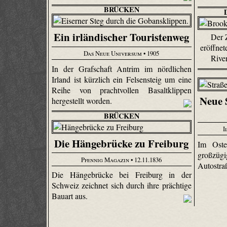
BRÜCKEN
Ein irländischer Touristenweg
Der 
eröffne
Das Neue Universum
• 1905
Rive
In der Grafschaft Antrim im nördlichen
Irland ist kürzlich ein Felsensteig um eine
Reihe von prachtvollen Basaltklippen
Neue 
hergestellt worden.
BRÜCKEN
I
Die Hängebrücke zu Freiburg
Im Oste
großzüg
Pfennig Magazin
• 12.11.1836
Autostra
Die Hängebrücke bei Freiburg in der
Schweiz zeichnet sich durch ihre prächtige
Bauart aus.