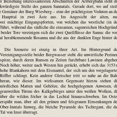
er Beziehung interessantesten Abschnitten der Arlbergbahn steht d
würdigste Stelle des ganzen Sannatals. Gerade dort, wo auf stei
e Gemäuer der Burg Wiesberg – eine der prächtigsten Veduten an d
s Haupttal in zwei Äste aus. Im Angesicht der alten, nu
ei mächtige Eingangspforten, von welchen das westliche (in d
führt, während das südliche die einsamen, sagen­reichen Hochgrün
 beider Tore vereinigen sich die zwei Quellflüsse der Sanna: die v
al herab­kommende Rosanna und die aus der dunklen Enge hinter d
Die Szenerie ist einzig in ihrer Art. Im Hintergrund d
Vereinigungs­stelle beider Bergwasser steht die unwirtliche Pezine
spitze, durch deren Runsen zu Zeiten furchtbare Lawinen abgehe
Noch höher, weiter nach Westen hin gerückt, erhebt sich das 3153
hohe Blankahorn mit dem Eismantel, der sich um den vorgelagert
Riffler schlingt. Kein anderer Gletscher tritt so nahe an die Ba
heran, wie dieser. Im wirksamen Gegensatz hierzu stehen d
nördlichen Matten und Gehölze, die hochgelegenen Anwesen, d
grauweißen Türme des Kalkgebirges unter den weißen Wolken, d
über die wilden Jöcher in das Lechtal hinaus­schweben. Im Ost
erspäht man, über all den grünen und fels­grauen Einsenkungen d
Ober-Inntals hinweg, die bleiche Pyramide des Tschirgant, die d
Tal von Imst überragt.