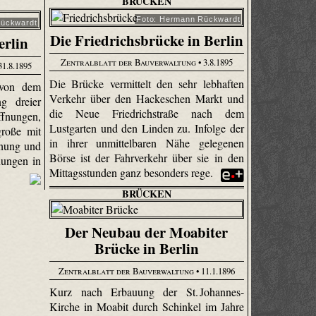
BRÜCKEN
Foto: Hermann Rückwardt
Rückwardt
Die Friedrichsbrücke in Berlin
erlin
Zentralblatt der Bauverwaltung
• 3.8.1895
31.8.1895
Die Brücke vermittelt den sehr lebhaften
 von dem
Verkehr über den Hackeschen Markt und
ng dreier
die Neue Friedrichstraße nach dem
ffnungen,
Lustgarten und den Linden zu. Infolge der
große mit
in ihrer unmittelbaren Nähe gelegenen
fnung und
Börse ist der Fahrverkehr über sie in den
nungen in
Mittagsstunden ganz besonders rege.
BRÜCKEN
Der Neubau der Moabiter
Brücke in Berlin
Zentralblatt der Bauverwaltung
• 11.1.1896
Kurz nach Erbauung der St. Johannes-
Kirche in Moabit durch Schinkel im Jahre