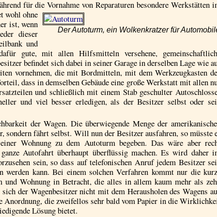
ährend für die Vornahme von Reparaturen besondere Werkstätten 
et wohl ohne
her ist, wenn
Der Autoturm, ein Wolkenkratzer für Automobil
eder dieser
eilbank und
dafür gute, mit allen Hilfsmitteln versehene, gemeinschaftlic
itzer befindet sich dabei in seiner Garage in derselben Lage wie a
beiten vornehmen, die mit Bordmitteln, mit dem Werkzeugkasten d
orteil, dass in demselben Gebäude eine große Werkstatt mit allen n
rsatzteilen und schließlich mit einem Stab geschulter Autoschloss
neller und viel besser erledigen, als der Besitzer selbst oder se
ichbarkeit der Wagen. Die überwiegende Menge der amerikanisch
, sondern fährt selbst. Will nun der Besitzer ausfahren, so müsste 
 seiner Wohnung zu dem Autoturm begeben. Das wäre aber rec
e ganze Autofahrt überhaupt überflüssig machen. Es wird daher 
zusehen sein, so dass auf telefonischen Anruf jedem Besitzer se
en werden kann. Bei einem solchen Verfahren kommt nur die kur
m und Wohnung in Betracht, die alles in allem kaum mehr als ze
t sich der Wagenbesitzer nicht mit dem Herausholen des Wagens a
e Anordnung, die zweifellos sehr bald vom Papier in die Wirklichke
riedigende Lösung bietet.