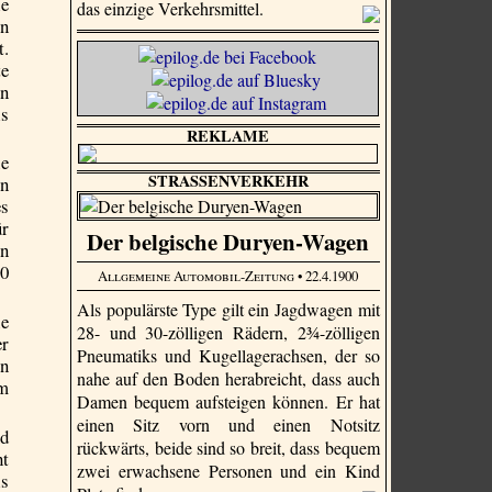
le
das einzige Verkehrsmittel.
en
t.
te
en
ls
REKLAME
ie
STRASSENVERKEHR
en
es
ür
Der belgische Duryen-Wagen
en
60
Allgemeine Automobil-Zeitung
• 22.4.1900
Als populärste Type gilt ein Jagdwagen mit
ie
28- und 30-zölligen Rädern, 2¾-zölligen
er
Pneumatiks und Kugellagerachsen, der so
en
nahe auf den Boden herabreicht, dass auch
im
Damen bequem aufsteigen können. Er hat
einen Sitz vorn und einen Notsitz
nd
rückwärts, beide sind so breit, dass bequem
ht
zwei erwachsene Personen und ein Kind
ls