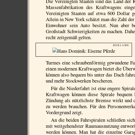
Die Vereinigten Staaten sind das Land der 
Massenfabrikation des Kraftwagens einge
Vereinigten Staaten auf etwa 600 Dollar ge
Allein in New York schätzt man die Zahl der 
Einwohner sein Auto besitzt. Nun aber b
Großstadt Schwierigkeiten zu machen. Daher 
recht zeitgemäß gelten.
- R E K L A M E -
Turmes eine schraubenförmig gewundene Fah
einen modernen Kraftwagen bietet die Überw
können also bequem bis unter das Dach fahr
und mehr Stockwerken bescheren.
Für die Niederfahrt ist eine engere Spira
Kraftwagen können diese Spirale bequem hi
Zündung als nützlichste Bremse wirkt und 
zu werden brauchen. Für den Personenverke
Vordergrund zeigt.
An die beiden Fahrspiralen schließen sich
mit weitgehendster Raumausnutzung entworf
werden können. Man hat die einzelne Garag