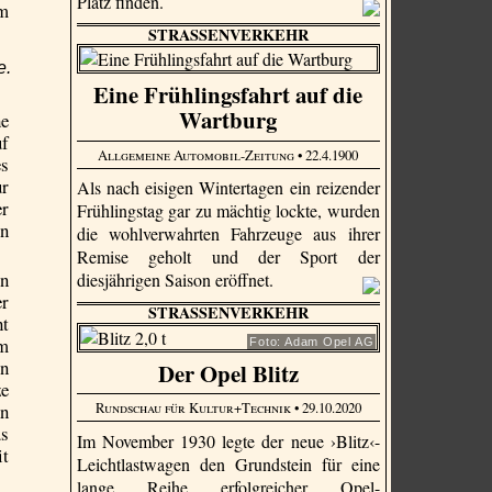
Platz finden.
im
STRASSENVERKEHR
e.
Eine Frühlingsfahrt auf die
Wartburg
he
uf
Allgemeine Automobil-Zeitung
• 22.4.1900
es
ur
Als nach eisigen Wintertagen ein reizender
er
Frühlingstag gar zu mächtig lockte, wurden
in
die wohlverwahrten Fahrzeuge aus ihrer
Remise geholt und der Sport der
en
diesjährigen Saison eröffnet.
er
STRASSENVERKEHR
ht
im
Foto: Adam Opel AG
in
Der Opel Blitz
ze
Rundschau für Kultur+Technik
• 29.10.2020
hn
us
Im November 1930 legte der neue ›Blitz‹-
it
Leichtlastwagen den Grundstein für eine
lange Reihe erfolgreicher Opel-