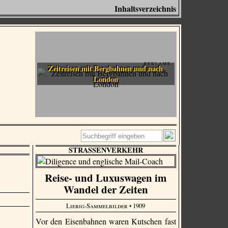
Inhaltsverzeichnis
- R E K L A M E -
Zeitreisen mit Bergbahnen und nach
London
STRASSENVERKEHR
Reise- und Luxuswagen im
Wandel der Zeiten
Liebig-Sammelbilder
• 1909
Vor den Eisenbahnen waren Kutschen fast