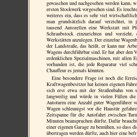
gewaschen und nachgesehen werden kann, w
ersten Stockwerk vorgesehen sind.
Es leucht
weiteres ein, dass es sehr viel wirtschaftlic
man grundsätzlich darauf verzichtet, in j
tausend Autozellen eine Werkstatt mit Pf
Schraubstock einzurichten und vorzieht, 
Werkstätten anzulegen. Der einzelne Wagenbes
der Landstraße, das heißt, er kann nur Ar
Wagens durchführbar sind. Er hat aber den V
erdenklichen Spezialmaschinen, mit allen E
vorhanden ist, die jede Reparatur viel sch
Chauffeur es jemals könnten.
Eine besondere Frage ist noch die Erre
Kraftwagenbesitzer hat keinen eigenen Fahrer
sich erst etwa mit der Straßenbahn von
langweilig und würde in vielen Fällen di
Autoturm eine Anzahl guter Wagenführer vor
Wagen schleunigst vor die Haustür gefahr
Zeitspanne für die Autofahrt zwischen Tur
Minuten beanspruchen dürfte. Dafür brauch
einer eigenen Garage zu bemühen, so dass di
übertragen werden dürfte, auch hier eine bef