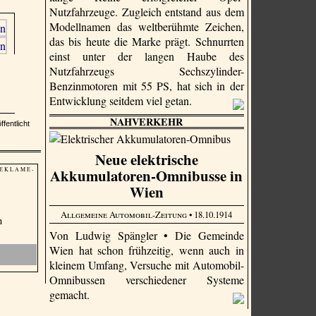
Nutzfahrzeuge. Zugleich entstand aus dem
Modellnamen das weltberühmte Zeichen,
das bis heute die Marke prägt. Schnurrten
einst unter der langen Haube des
Nutzfahrzeugs Sechszylinder-
Benzinmotoren mit 55 PS, hat sich in der
Entwicklung seitdem viel getan.
NAHVERKEHR
fentlicht
Neue elektrische
Akkumulatoren-Omnibusse in
 E K L A M E -
Wien
Allgemeine Automobil-Zeitung
• 18.10.1914
n
Von Ludwig Spängler • Die Gemeinde
Wien hat schon frühzeitig, wenn auch in
kleinem Umfang, Versuche mit Automobil-
Omnibussen verschiedener Systeme
gemacht.