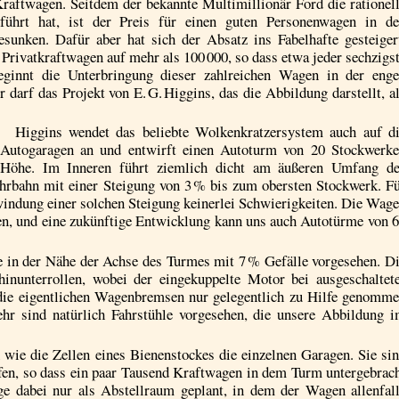
Kraftwagen. Seitdem der bekannte Multimillionär Ford die rationel
führt hat, ist der Preis für einen guten Personenwagen in d
sunken. Dafür aber hat sich der Absatz ins Fabelhafte gesteiger
Privatkraftwagen auf mehr als 100 000, so dass etwa jeder sechzigs
eginnt die Unterbringung dieser zahlreichen Wagen in der eng
darf das Projekt von E. G. Higgins, das die Abbildung darstellt, a
Higgins wendet das beliebte Wolken­kratzer­system auch auf d
Autogaragen an und entwirft einen Autoturm von 20 Stockwerk
Höhe. Im Inneren führt ziemlich dicht am äußeren Umfang d
rbahn mit einer Steigung von 3 % bis zum obersten Stockwerk. F
indung einer solchen Steigung keinerlei Schwierigkeiten. Die Wag
en, und eine zukünftige Entwicklung kann uns auch Autotürme von 
le in der Nähe der Achse des Turmes mit 7 % Gefälle vorgesehen. D
nunterrollen, wobei der einge­kuppelte Motor bei ausgeschaltet
die eigentlichen Wagenbremsen nur gelegentlich zu Hilfe genomm
hr sind natürlich Fahrstühle vorgesehen, die unsere Abbildung 
 wie die Zellen eines Bienenstockes die einzelnen Garagen. Sie si
en, so dass ein paar Tausend Kraftwagen in dem Turm untergebrac
e dabei nur als Abstellraum geplant, in dem der Wagen allenfal