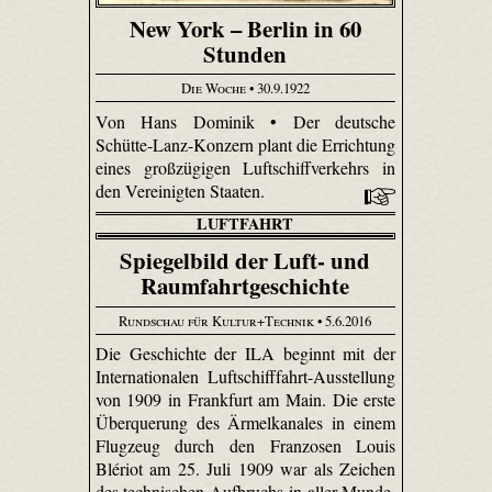
New York – Berlin in 60
Stunden
Die Woche
• 30.9.1922
Von Hans Dominik • Der deutsche
Schütte-Lanz-Konzern plant die Errichtung
eines großzügigen Luftschiffverkehrs in
den Vereinigten Staaten.
LUFTFAHRT
Spiegelbild der Luft- und
Raumfahrtgeschichte
Rundschau für Kultur+Technik
• 5.6.2016
Die Geschichte der ILA beginnt mit der
Internationalen Luftschifffahrt-Ausstellung
von 1909 in Frankfurt am Main. Die erste
Überquerung des Ärmelkanales in einem
Flugzeug durch den Franzosen Louis
Blériot am 25. Juli 1909 war als Zeichen
des technischen Aufbruchs in aller Munde.