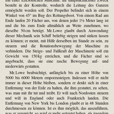
besteht in der Kontrolle, wodurch die Leitung des Ganzen
ermöglicht werden soll. Der Propeller befindet sich in einem
Winkel von 45° im Bug des Rettungsboot. Von einem Rad am
Ende laufen 20 Fächer aus, von denen jeder 1½ Meter lang ist
und die bis zum Ende allmählich an Weite zunehmen, wo
dieselbe 50 cm beträgt. Mr. Lowe glaubt durch Anwendung
dieser Mechanik sein Schiff beliebig steigen und sinken lassen
zu können; er meint, mit Hilfe derselben im Stande zu sein, zu
steuern und die Rotationsbewegung der Maschine zu
verhindern. Die Steige- und Fallkraft der Maschinerie soll ein
Gewicht von 150 kg erreichen, und die Fächer sind so
angebracht, dass sie eine rasche Bewegung auf- und
niederwärts gestatten.
Mr. Lowe beabsichtigt, anfänglich bis zu einer Höhe von
5000 bis 6000 Metern emporzusteigen. Indessen will er nicht
immer in dieser Höhe bleiben, sondern er denkt sich in einer
Entfernung von der Erde zu halten, die ihm gestattet, zu sehen,
was man mit ihr tut und treibt. Er will nach Nordosten steuern
und will in England oder auch Frankreich landen. Die
Entfernung von New York bis London glaubt er in 48 Stunden
durchmessen zu können. Ist es ihm möglich, das auszuführen,
was er verspricht, so wird er mehr geleistet haben, als irgendein