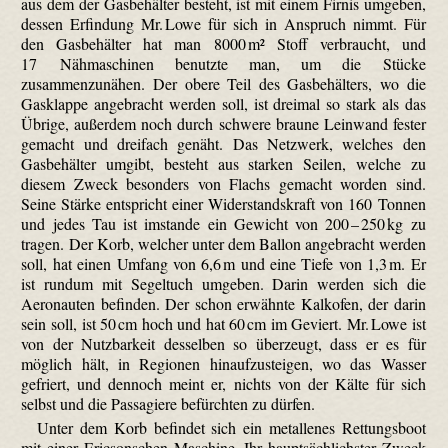
aus dem der Gasbehälter besteht, ist mit einem Firnis umgeben,
dessen Erfindung Mr. Lowe für sich in Anspruch nimmt. Für
den Gasbehälter hat man 8000 m² Stoff verbraucht, und
17 Nähmaschinen benutzte man, um die Stücke
zusammenzunähen. Der obere Teil des Gasbehälters, wo die
Gasklappe angebracht werden soll, ist dreimal so stark als das
Übrige, außerdem noch durch schwere braune Leinwand fester
gemacht und dreifach genäht. Das Netzwerk, welches den
Gasbehälter umgibt, besteht aus starken Seilen, welche zu
diesem Zweck besonders von Flachs gemacht worden sind.
Seine Stärke entspricht einer Widerstandskraft von 160 Tonnen
und jedes Tau ist imstande ein Gewicht von 200 – 250 kg zu
tragen. Der Korb, welcher unter dem Ballon angebracht werden
soll, hat einen Umfang von 6,6 m und eine Tiefe von 1,3 m. Er
ist rundum mit Segeltuch umgeben. Darin werden sich die
Aeron­auten befinden. Der schon erwähnte Kalkofen, der darin
sein soll, ist 50 cm hoch und hat 60 cm im Geviert. Mr. Lowe ist
von der Nutzbarkeit desselben so überzeugt, dass er es für
möglich hält, in Regionen hinaufzusteigen, wo das Wasser
gefriert, und dennoch meint er, nichts von der Kälte für sich
selbst und die Passagiere befürchten zu dürfen.
Unter dem Korb befindet sich ein metallenes Rettungsboot
mit einer Ericsonschen Maschine. Ihr hauptsächlichster Zweck