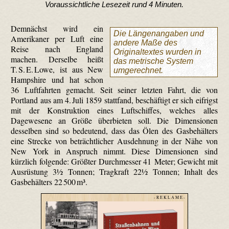
Voraussichtliche Lesezeit rund 4 Minuten.
Demnächst wird ein
Die Längenangaben und
Amerikaner per Luft eine
andere Maße des
Reise nach England
Originaltextes wurden in
machen. Derselbe heißt
das metrische System
T. S. E. Lowe, ist aus New
umgerechnet.
Hampshire und hat schon
36 Luftfahrten gemacht. Seit seiner letzten Fahrt, die von
Portland aus am 4. Juli 1859 stattfand, beschäftigt er sich eifrigst
mit der Konstruktion eines Luftschiffes, welches alles
Dagewesene an Größe überbieten soll. Die Dimensionen
desselben sind so bedeutend, dass das Ölen des Gasbehälters
eine Strecke von beträchtlicher Ausdehnung in der Nähe von
New York in Anspruch nimmt. Diese Dimensionen sind
kürzlich folgende: Größter Durchmesser 41 Meter; Gewicht mit
Ausrüstung 3½ Tonnen; Tragkraft 22½ Tonnen; Inhalt des
Gasbehälters 22 500 m³.
- R E K L A M E -