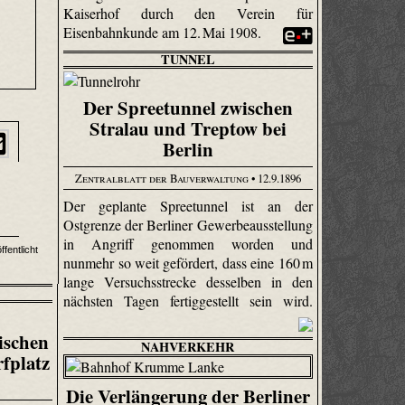
Kaiserhof durch den Verein für
Eisenbahnkunde am 12. Mai 1908.
TUNNEL
Der Spreetunnel zwischen
Stralau und Treptow bei
Berlin
Zentralblatt der Bauverwaltung
• 12.9.1896
Der geplante Spree­tunnel ist an der
Ostgrenze der Berliner Gewerbeausstellung
in Angriff genommen worden und
fentlicht
nunmehr so weit gefördert, dass eine 160 m
lange Versuchsstrecke desselben in den
nächsten Tagen fertiggestellt sein wird.
ischen
NAHVERKEHR
fplatz
Die Verlängerung der Berliner