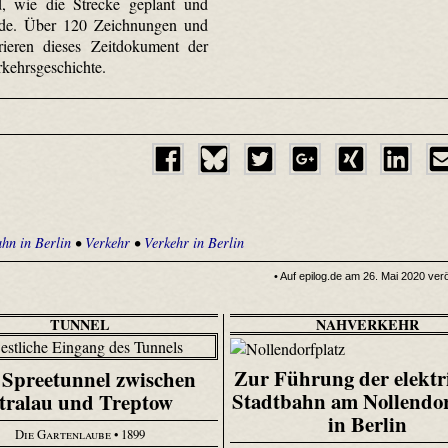
d, wie die Strecke geplant und
de. Über 120 Zeichnungen und
trieren dieses Zeitdokument der
rkehrsgeschichte.
hn in Berlin
•
Verkehr
•
Verkehr in Berlin
• Auf epilog.de am 26. Mai 2020 veröf
TUNNEL
NAHVERKEHR
Zur Führung der elektr
 Spreetunnel zwischen
Stadtbahn am Nollendor
tralau und Treptow
in Berlin
Die Gartenlaube
• 1899