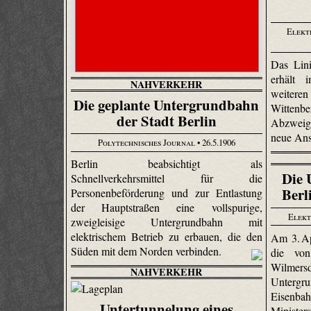
Elekt
Das Lini
erhält
NAHVERKEHR
weiter
Die geplante Untergrundbahn
Witte
der Stadt Berlin
Abzweig
neue An
Polytechnisches Journal
• 26.5.1906
Berlin beabsichtigt als
Die 
Schnellverkehrsmittel für die
Berl
Personenbeförderung und zur Entlastung
der Hauptstraßen eine vollspurige,
Elekt
zweigleisige Untergrundbahn mit
elektrischem Betrieb zu erbauen, die den
Am 3. Ap
Süden mit dem Norden verbinden.
die vo
Wilmersd
NAHVERKEHR
Unt
Eisenba
Untertunnelung eines
Ministers