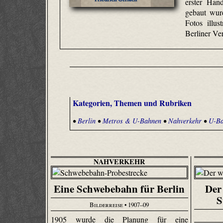
erster Han
gebaut wur
Fotos illus
Berliner Ve
Kategorien, Themen und Rubriken
•
Berlin
•
Metros & U-Bahnen
•
Nahverkehr
•
U-Ba
NAHVERKEHR
Eine Schwebebahn für Berlin
Der
S
Bilderreise
• 1907–09
1905 wurde die Planung für eine