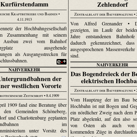
Kurfürstendamm
Zehlendorf
rische Kraftbetriebe und Bahnen
•
Zentralblatt der Bauverwaltung
• 
4.11.1913
Von Alfred Grenander • D
ennetz der Hochbahngesellschaft
gezeigten, im Laufe der beiden
 im Zusammenhang mit seinem
Jahre entstandenen Bahnhof
en Ausbau zwei vom Bahnhof
dadurch gekennzeichnet, dass
nbergplatz ausgehende
ausgesprochenen Massenverkehr 
ungen als Ausgangsstrecken für
sind.
schlussbahnen.
NAHVERKEHR
NAHVERKEHR
Das Bogendreieck der Be
Untergrundbahnen der
elektrischen Hochb
iner westlichen Vororte
Zentralblatt der Bauverwaltung
• 
rotechnische Zeitschrift
• 8.4.1909
Vom Hauptzug der im Bau beg
ril 1909 fand eine Beratung über
Hochbahn ist mit Bogen und Ge
n den Gemeinden Schöneberg,
ein nördlicher Zweig nach dem 
orf und Charlottenburg geplanten
Platz abgelenkt, auf den also s
ergrundbahnen im
von Osten als auch von
hnministerium unter Vorsitz des
kommenden Züge in durchlaufend
 v. Breitenbach statt.