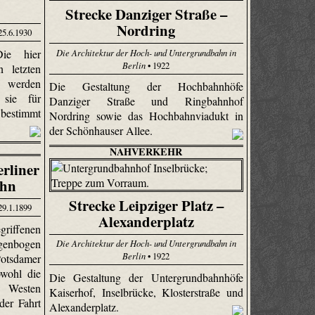
Strecke Danziger Straße –
Nordring
25.6.1930
ie hier
Die Architektur der Hoch- und Untergrundbahn in
Berlin
• 1922
 letzten
e werden
Die Gestaltung der Hochbahnhöfe
 sie für
Danziger Straße und Ringbahnhof
bestimmt
Nordring sowie das Hochbahnviadukt in
der Schönhauser Allee.
NAHVERKEHR
rliner
ahn
Strecke Leipziger Platz –
29.1.1899
Alexanderplatz
riffenen
genbogen
Die Architektur der Hoch- und Untergrundbahn in
Berlin
• 1922
Potsdamer
owohl die
Die Gestaltung der Untergrundbahnhöfe
 Westen
Kaiserhof, Inselbrücke, Klosterstraße und
er Fahrt
Alexanderplatz.