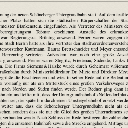
ung der neuen Schöneberger Untergrundbahn statt. Auf dem festli
her Platz‹ hatten sich die städtischen Körperschaften der Sta
rmeister Blankenstein, eingefunden. Als Vertreter des Ministers d
erregierungsrat Teßmar erschienen. Anstelle des erkrankt
 war Regierungsrat Brüning anwesend. Ferner waren zugegen d
ie Stadt Berlin hatte als ihre Vertreter den Stadtverordnetenvorsteh
etenvorsteher Kaufmann, Baurat Brettschneider und Meyer entsand
 Herrenring vertreten. Außerdem war noch eine große Anza
urg anwesend. Ferner waren Steglitz, Friedenau, Südende, Lankwi
en. Die Firma Siemens & Halske wurde durch Geheimrat v. Sieme
traßenbahn durch Ministerialdirektor Dr. Miete und Direktor Mey
begrüßte die Erschienenen und wies in seiner Rede auf die Bedeutu
i vorläufig nur als ein Mittelstück eines großen Verkehrsweges 
ung nach Norden und Süden finden werde. Der Redner ging dann 
ahn ein und teilte mit, dass der Untergrundbahnhof ›Nollendorfplat
chten sei, der späterhin durch einen Umsteigebahnhof ersetzt werd
 weiter aus, dass die Schöneberger Untergrundbahn nicht als e
hen, sondern dass sie nur ein Glied des großen Unternehmens se
g verbunden werde. Nach Schluss der Rede bestiegen die zahlreich
gten die einzelnen Bahnhöfe sowie die Strecke eingehend. Mittags 