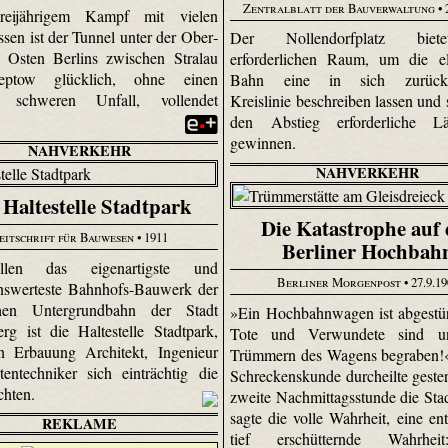
Zentralblatt der Bauverwaltung
• 
eijährigem Kampf mit vielen
sen ist der Tunnel unter der Ober­
Der Nollendorfplatz bie
 Osten Berlins zwischen Stralau
erforderlichen Raum, um die el
eptow glücklich, ohne einen
Bahn eine in sich zurückk
n schweren Unfall, vollendet
Kreislinie beschreiben lassen und 
den Abstieg erforderliche 
gewinnen.
NAHVERKEHR
NAHVERKEHR
 Haltestelle Stadtpark
Die Katastrophe auf 
eitschrift für Bauwesen
• 1911
Berliner Hochbah
len das eigenartigste und
Berliner Morgenpost
• 27.9.1
nswerteste Bahnhofs-Bauwerk der
schen Untergrundbahn der Stadt
»Ein Hochbahnwagen ist abgestür
rg ist die Haltestelle Stadtpark,
Tote und Verwundete sind u
n Erbauung Architekt, Ingenieur
Trümmern des Wagens begraben!«
entechniker sich einträchtig die
Schreckenskunde durcheilte geste
chten.
zweite Nachmittagsstunde die Stad
sagte die volle Wahrheit, eine ent
REKLAME
tief erschütternde Wahrhei