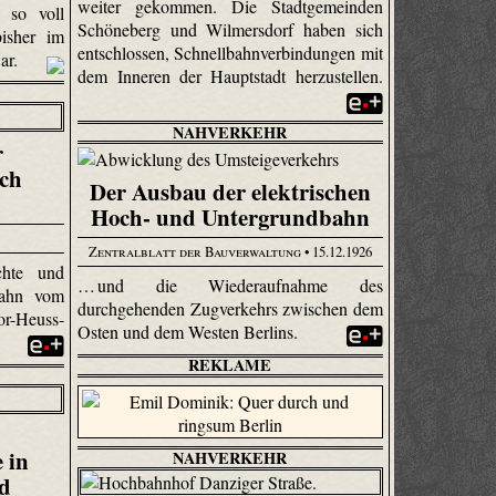
weiter gekommen. Die Stadtgemeinden
, so voll
Schöneberg und Wilmersdorf haben sich
bisher im
entschlossen, Schnellbahnverbindungen mit
war.
dem Inneren der Hauptstadt herzustellen.
NAHVERKEHR
r
ch
Der Ausbau der elektrischen
Hoch- und Untergrundbahn
Zentralblatt der Bauverwaltung
• 15.12.1926
chte und
… und die Wiederaufnahme des
bahn vom
durchgehenden Zugverkehrs zwischen dem
r-Heuss-
Osten und dem Westen Berlins.
REKLAME
 in
NAHVERKEHR
nd