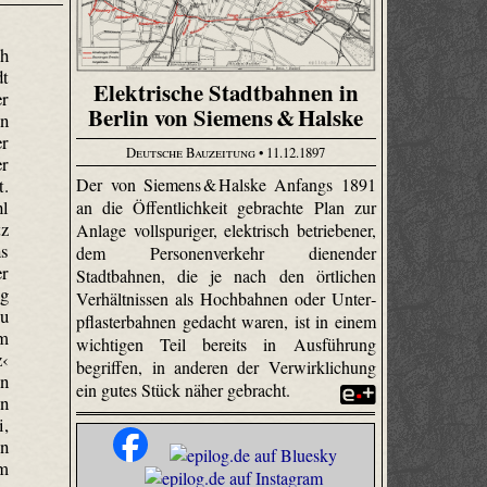
ch
dt
Elektrische Stadtbahnen in
er
Berlin von Siemens & Halske
en
er
Deutsche Bauzeitung
• 11.12.1897
er
t.
Der von Siemens & Halske Anfangs 1891
hl
an die Öffentlichkeit gebrachte Plan zur
tz
Anlage voll­spuriger, elektrisch betriebener,
ns
dem Personenverkehr dienender
er
Stadtbahnen, die je nach den örtlichen
ng
Verhältnissen als Hochbahnen oder Unter­
zu
pflaster­bahnen gedacht waren, ist in einem
im
wichtigen Teil bereits in Ausführung
z‹
begriffen, in anderen der Verwirklichung
en
ein gutes Stück näher gebracht.
in
i,
en
um