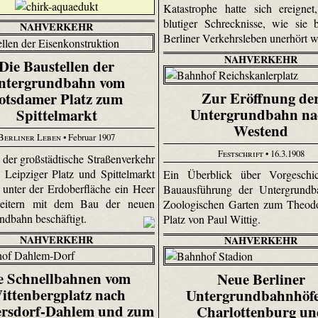
Katastrophe hatte sich ereignet
blutiger Schrecknisse, wie sie 
NAHVERKEHR
Berliner Verkehrsleben unerhört 
NAHVERKEHR
Die Baustellen der
ntergrundbahn vom
Zur Eröffnung de
otsdamer Platz zum
Untergrundbahn na
Spittelmarkt
Westend
Berliner Leben
• Februar 1907
Festschrift
• 16.3.1908
der großstädtische Straßenverkehr
 Leipziger Platz und Spittelmarkt
Ein Überblick über Vorgeschi
st unter der Erdoberfläche ein Heer
Bauausführung der Untergrund
eitern mit dem Bau der neuen
Zoologischen Garten zum Theodo
ndbahn beschäftigt.
Platz von Paul Wittig.
NAHVERKEHR
NAHVERKEHR
e Schnellbahnen vom
Neue Berliner
ittenbergplatz nach
Untergrundbahnhöfe
rsdorf-Dahlem und zum
Charlottenburg u