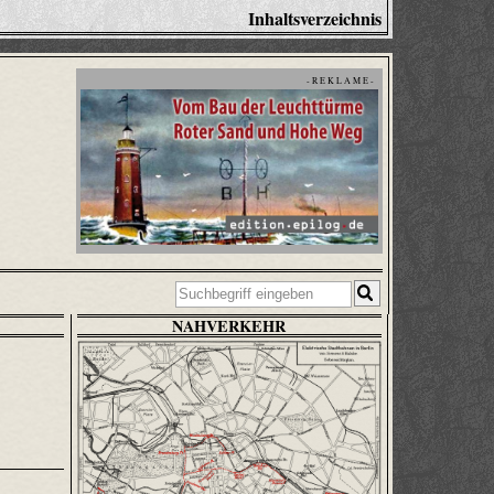
Inhaltsverzeichnis
- R E K L A M E -
NAHVERKEHR