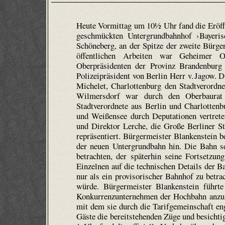
Heute Vormittag um 10½ Uhr fand die Eröffn
geschmückten Untergrundbahnhof ›Bayerisc
Schöneberg, an der Spitze der zweite Bürge
öffentlichen Arbeiten war Geheimer Ob
Oberpräsidenten der Provinz Brandenburg
Polizeipräsident von Berlin Herr v. Jagow. D
Michelet, Charlottenburg den Stadtverordn
Wilmersdorf war durch den Oberbaurat
Stadtverordnete aus Berlin und Charlottenb
und Weißensee durch Deputationen vertret
und Direktor Lerche, die Große Berliner S
repräsentiert. Bürgermeister Blankenstein 
der neuen Untergrundbahn hin. Die Bahn se
betrachten, der späterhin seine Fortsetz
Einzelnen auf die technischen Details der B
nur als ein provisorischer Bahnhof zu betra
würde. Bürgermeister Blankenstein führte
Konkurrenzunternehmen der Hochbahn anzuse
mit dem sie durch die Tarifgemeinschaft en
Gäste die bereitstehenden Züge und besichti