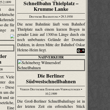
Schnellbahn Thielplatz –
25.2.1899
Krumme Lanke
tet den
ektrische
Deutsche Bauzeitung
• 29.3.1930
ehrende
Die neue Bahnlinie läuft vom Bahnhof
so die für
Thiel­platz nach einem kurzen Bogen in
Länge zu
gerader Linie auf 1300 m Länge durch ein
noch unbebautes Gelände der Domäne
Dahlem, in deren Mitte der Bahnhof Oskar
Helene-Heim liegt.
der
NAHVERKEHR
n
908
Die Berliner
zt. Viele
Südwestschnellbahnen
nter den
 – Diese
Verein Deutscher Eisenbahn-Verwaltungen
•
rn um die
10.2.1909
t und sie
Die Groß-Berliner Schnellbahnfrage ist in
setzliche,
der letzten Zeit ein erfreuliches Stück
t: Eine