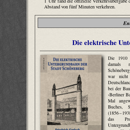
1 Uhr fand die offizielle Verkehrsübergabe 
Abstand von fünf Minuten verkehren.
En
Die elektrische Un
Die 1910 
damals n
Schöneberg 
war nicht
Deutschland
bei der Bau
›Berliner B
Mal angew
Buches, S
(1856 – 193
das Pro
Untergrundb