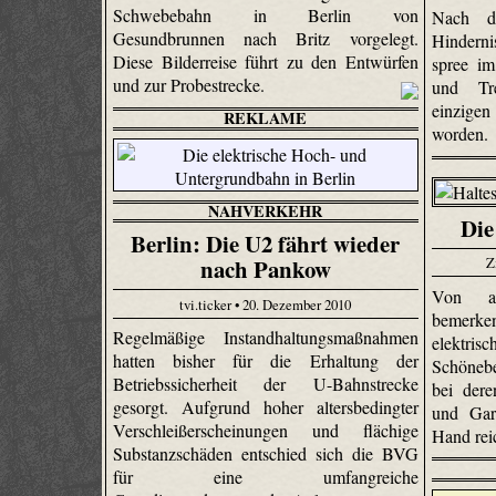
Schwebebahn in Berlin von
Nach dr
Gesundbrunnen nach Britz vorgelegt.
Hindernis
Diese Bilderreise führt zu den Entwürfen
spree im
und zur Probestrecke.
und Tr
einzige
REKLAME
worden.
NAHVERKEHR
Die
Berlin: Die U2 fährt wieder
nach Pankow
Z
Von al
tvi.ticker • 20. Dezember 2010
bemerke
Regelmäßige Instandhaltungsmaßnahmen
elektri
hatten bisher für die Erhaltung der
Schönebe
Betriebssicherheit der U-Bahnstrecke
bei dere
gesorgt. Aufgrund hoher altersbedingter
und Gart
Verschleißerscheinungen und flächige
Hand rei
Substanzschäden entschied sich die BVG
für eine umfangreiche