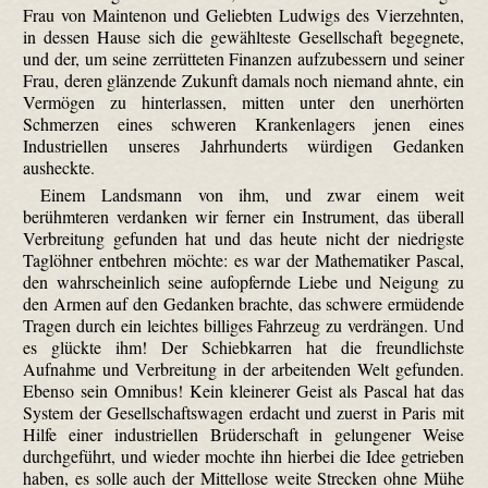
Frau von Maintenon und Geliebten Ludwigs des Vierzehnten,
in dessen Hause sich die gewählteste Gesellschaft begegnete,
und der, um seine zerrütteten Finanzen aufzubessern und seiner
Frau, deren glänzende Zukunft damals noch niemand ahnte, ein
Vermögen zu hinterlassen, mitten unter den unerhörten
Schmerzen eines schweren Krankenlagers jenen eines
Industriellen unseres Jahrhunderts würdigen Gedanken
ausheckte.
Einem Landsmann von ihm, und zwar einem weit
berühmteren verdanken wir ferner ein Instrument, das überall
Verbreitung gefunden hat und das heute nicht der niedrigste
Tag­löhner entbehren möchte: es war der Mathematiker Pascal,
den wahrscheinlich seine aufopfernde Liebe und Neigung zu
den Armen auf den Gedanken brachte, das schwere ermüdende
Tragen durch ein leichtes billiges Fahrzeug zu verdrängen. Und
es glückte ihm! Der Schieb­karren hat die freundlichste
Aufnahme und Verbreitung in der arbeitenden Welt gefunden.
Ebenso sein Omnibus! Kein kleinerer Geist als Pascal hat das
System der Gesellschaftswagen erdacht und zuerst in Paris mit
Hilfe einer industriellen Brüderschaft in gelungener Weise
durchgeführt, und wieder mochte ihn hierbei die Idee getrieben
haben, es solle auch der Mittellose weite Strecken ohne Mühe