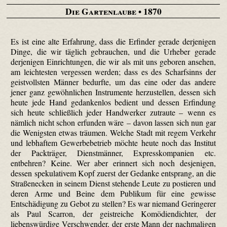
Die Gartenlaube
• 1870
Es ist eine alte Erfahrung, dass die Erfinder gerade derjenigen
Dinge, die wir täglich gebrauchen, und die Urheber gerade
derjenigen Einrichtungen, die wir als mit uns geboren ansehen,
am leichtesten vergessen werden; dass es des Scharfsinns der
geistvollsten Männer bedurfte, um das eine oder das andere
jener ganz gewöhnlichen Instrumente herzustellen, dessen sich
heute jede Hand gedankenlos bedient und dessen Erfindung
sich heute schließlich jeder Handwerker zutraute – wenn es
nämlich nicht schon erfunden wäre – davon lassen sich nun gar
die Wenigsten etwas träumen. Welche Stadt mit regem Verkehr
und lebhaftem Gewerbebetrieb möchte heute noch das Institut
der Packträger, Dienstmänner, Express­kompanien etc.
entbehren? Keine. Wer aber erinnert sich noch desjenigen,
dessen spekulativem Kopf zuerst der Gedanke entsprang, an die
Straßenecken in seinem Dienst stehende Leute zu postieren und
deren Arme und Beine dem Publikum für eine gewisse
Entschädigung zu Gebot zu stellen? Es war niemand Geringerer
als Paul Scarron, der geistreiche Komödiendichter, der
liebenswürdige Verschwender, der erste Mann der nachmaligen