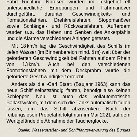
Fahrt Richtung Nordsee wurden im Testgebiet elf
unterschiedliche Erprobungen und Fahrmanöver
durchgeführt, darunter Geschwindigkeits- und
Formationsfahrten, Drehkreisfahrten, Stoppmanöver
sowie Schlängel- und Rückwärtsfahrten. Außerdem
wurden u. a. das Heben und Senken des Ankerpfahls
und die Alarme verschiedener Anlagen getestet.
Mit 18 km/h lag die Geschwindigkeit des Schiffs im
tiefen Wasser (im Binnenbereich mind. 5 m) weit über der
geforderten Geschwindigkeit bei Fahrten auf dem Rhein
von 13 km/h. Auch bei den verschiedenen
Formationsfahrten mit dem Deckprahm wurde die
geforderte Geschwindigkeit erreicht.
Anders als die ›Carl Staat‹ (Baujahr 1963) kann das
neue Schiff selbstständig fahren, benötigt also keinen
Schlepper. Neu ist auch das vollautomatische
Ballastsystem, mit dem sich die Tanks automatisch füllen
lassen, um das Schiff abzusenken. Nach der
reibungslosen Probefahrt folgt nun im Mai 2021 auf dem
Werftgelände die Abnahme der Taucherglocke.
Quelle: Wasserstraßen- und Schifffahrtsverwaltung des Bundes