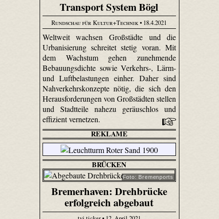
Transport System Bögl
Rundschau für Kultur+Technik
• 18.4.2021
Weltweit wachsen Großstädte und die
Urbanisierung schreitet stetig voran. Mit
dem Wachstum gehen zunehmende
Bebauungsdichte sowie Verkehrs-, Lärm-
und Luftbelastungen einher. Daher sind
Nahverkehrskonzepte nötig, die sich den
Herausforderungen von Großstädten stellen
und Stadtteile nahezu geräuschlos und
effizient vernetzen.
REKLAME
BRÜCKEN
Foto: Bremenports
Bremerhaven: Drehbrücke
erfolgreich abgebaut
tvi.ticker • 12. April 2021