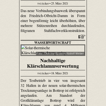
tvi.ticker • 25. März 2021
Das neue Verbindungsbauwerk überspannt
den Friedrich-Olbricht-Damm in Form
einer bogenförmig leicht überhöhten, über
mehrere Stützenreihen durchlaufenden,
filigranen Stahlfachwerkkonstruktion.
WASSERWIRTSCHAFT
Foto: Thermo-System/Rudolf Weber
Nachhaltige
Klärschlammverwertung
tvi.ticker • 18. März 2021
Der Testbetrieb in vier von insgesamt
32 Hallen in der neuen solar-thermischen
Trocknungsanlage in Bottrop ist erfolgreich
angelaufen. Am Standort der
Großkläranlage Bottrop wird der
Klärschlamm von rund 4 Millionen