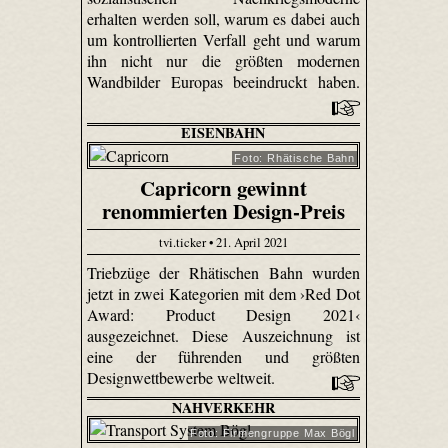
erhalten werden soll, warum es dabei auch
um kontrollierten Verfall geht und warum
ihn nicht nur die größten modernen
Wandbilder Europas beeindruckt haben.
EISENBAHN
Foto: Rhätische Bahn
Capricorn gewinnt
renommierten Design-Preis
tvi.ticker • 21. April 2021
Triebzüge der Rhätischen Bahn wurden
jetzt in zwei Kategorien mit dem ›Red Dot
Award: Product Design 2021‹
ausgezeichnet. Diese Auszeichnung ist
eine der führenden und größten
Designwettbewerbe weltweit.
NAHVERKEHR
Foto: Firmengruppe Max Bögl