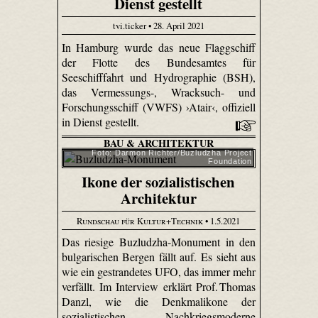
Dienst gestellt
tvi.ticker • 28. April 2021
In Hamburg wurde das neue Flaggschiff
der Flotte des Bundesamtes für
Seeschifffahrt und Hydrographie (BSH),
das Vermessungs-, Wracksuch- und
Forschungsschiff (VWFS) ›Atair‹, offiziell
in Dienst gestellt.
BAU & ARCHITEKTUR
Foto: Darmon Richter/Buzludzha Project
Foundation
Ikone der sozialistischen
Architektur
Rundschau für Kultur+Technik
• 1.5.2021
Das riesige Buzludzha-Monument in den
bulgarischen Bergen fällt auf. Es sieht aus
wie ein gestrandetes UFO, das immer mehr
verfällt. Im Interview erklärt Prof. Thomas
Danzl, wie die Denkmalikone der
sozialistischen Nachkriegsmoderne