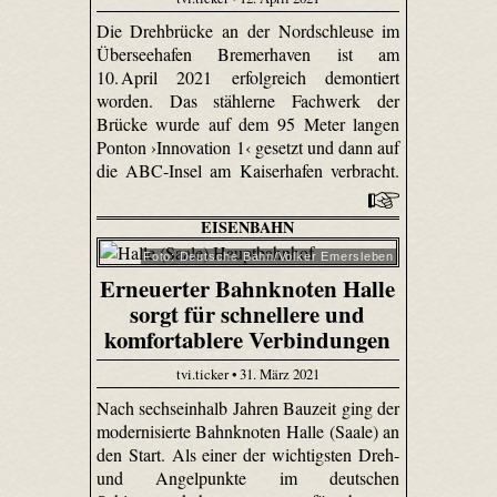
Die Drehbrücke an der Nordschleuse im
Überseehafen Bremerhaven ist am
10. April 2021 erfolgreich demontiert
worden. Das stählerne Fachwerk der
Brücke wurde auf dem 95 Meter langen
Ponton ›Innovation 1‹ gesetzt und dann auf
die ABC-Insel am Kaiserhafen verbracht.
EISENBAHN
Foto: Deutsche Bahn/Volker Emersleben
Erneuerter Bahnknoten Halle
sorgt für schnellere und
komfortablere Verbindungen
tvi.ticker • 31. März 2021
Nach sechseinhalb Jahren Bauzeit ging der
modernisierte Bahnknoten Halle (Saale) an
den Start. Als einer der wichtigsten Dreh-
und Angelpunkte im deutschen