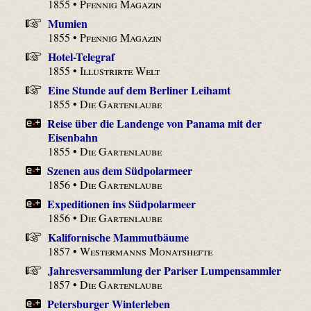
1855 •
Pfennig Magazin
Mumien
1855 •
Pfennig Magazin
Hotel-Telegraf
1855 •
Illustrirte Welt
Eine Stunde auf dem Berliner Leihamt
1855 •
Die Gartenlaube
Reise über die Landenge von Panama mit der
Eisenbahn
1855 •
Die Gartenlaube
Szenen aus dem Südpolarmeer
1856 •
Die Gartenlaube
Expeditionen ins Südpolarmeer
1856 •
Die Gartenlaube
Kalifornische Mammutbäume
1857 •
Westermanns Monatshefte
Jahresversammlung der Pariser Lumpensammler
1857 •
Die Gartenlaube
Petersburger Winterleben