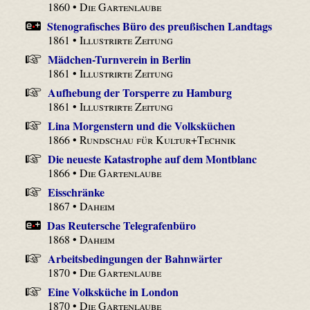
1860 •
Die Gartenlaube
Stenografisches Büro des preußischen Landtags
1861 •
Illustrirte Zeitung
Mädchen-Turnverein in Berlin
1861 •
Illustrirte Zeitung
Aufhebung der Torsperre zu Hamburg
1861 •
Illustrirte Zeitung
Lina Morgenstern und die Volksküchen
1866 •
Rundschau für Kultur+Technik
Die neueste Katastrophe auf dem Montblanc
1866 •
Die Gartenlaube
Eisschränke
1867 •
Daheim
Das Reutersche Telegrafenbüro
1868 •
Daheim
Arbeitsbedingungen der Bahnwärter
1870 •
Die Gartenlaube
Eine Volksküche in London
1870 •
Die Gartenlaube