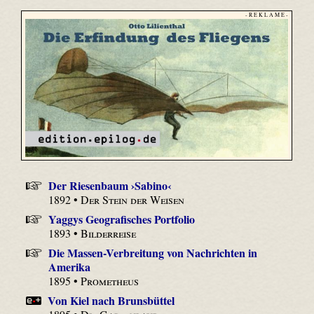
- R E K L A M E -
Der Riesenbaum ›Sabino‹
1892 •
Der Stein der Weisen
Yaggys Geografisches Portfolio
1893 •
Bilderreise
Die Massen-Verbreitung von Nachrichten in
Amerika
1895 •
Prometheus
Von Kiel nach Brunsbüttel