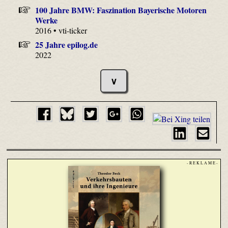
100 Jahre BMW: Faszination Bayerische Motoren
Werke
2016 • vti-ticker
25 Jahre epilog.de
2022
∨
- R E K L A M E -