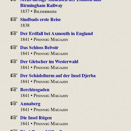
Birmingham Railway
1837 •
Bilderreise
Sindbads erste Reise
1838
Der Erdfall bei Axmouth in England
1841 •
Pfennig Magazin
Das Schloss Belvoir
1841 •
Pfennig Magazin
Der Gletscher im Westerwald
1841 •
Pfennig Magazin
Der Schädelturm auf der Insel Djerba
1841 •
Pfennig Magazin
Berchtesgaden
1841 •
Pfennig Magazin
Annaberg
1841 •
Pfennig Magazin
Die Insel Rügen
1841 •
Pfennig Magazin