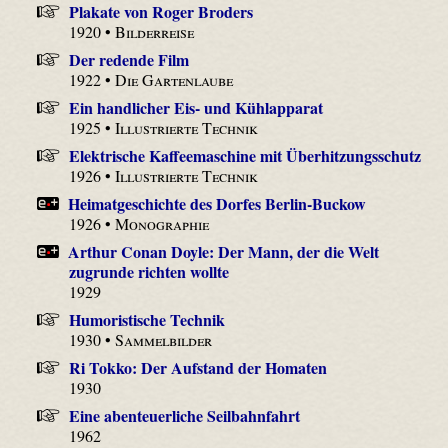
Plakate von Roger Broders
1920 •
Bilderreise
Der redende Film
1922 •
Die Gartenlaube
Ein handlicher Eis- und Kühlapparat
1925 •
Illustrierte Technik
Elektrische Kaffeemaschine mit Überhitzungsschutz
1926 •
Illustrierte Technik
Heimatgeschichte des Dorfes Berlin-Buckow
1926 •
Monographie
Arthur Conan Doyle: Der Mann, der die Welt
zugrunde richten wollte
1929
Humoristische Technik
1930 •
Sammelbilder
Ri Tokko: Der Aufstand der Homaten
1930
Eine abenteuerliche Seilbahnfahrt
1962