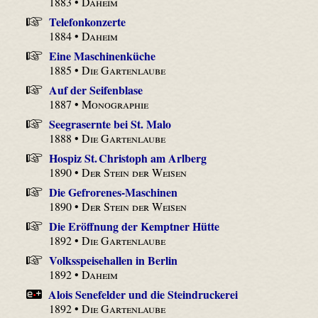
1883 •
Daheim
Telefonkonzerte
1884 •
Daheim
Eine Maschinenküche
1885 •
Die Gartenlaube
Auf der Seifenblase
1887 •
Monographie
Seegrasernte bei St. Malo
1888 •
Die Gartenlaube
Hospiz St. Christoph am Arlberg
1890 •
Der Stein der Weisen
Die Gefrorenes-Maschinen
1890 •
Der Stein der Weisen
Die Eröffnung der Kemptner Hütte
1892 •
Die Gartenlaube
Volksspeisehallen in Berlin
1892 •
Daheim
Alois Senefelder und die Steindruckerei
1892 •
Die Gartenlaube