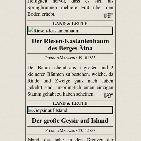
Heftigkeit hervor, dass es sich als
Springbrunnen mehrere Fuß über den
Boden erhebt.
LAND & LEUTE
Der Riesen-Kastanienbaum
des Berges Ätna
Pfennig Magazin
• 19.10.1833
Der Baum scheint aus 5 großen und 2
kleineren Bäumen zu bestehen, welche, da
Rinde und Zweige ganz nach außen
gekehrt sind, ursprünglich einen einzigen
Stamm gehabt zu haben scheinen.
LAND & LEUTE
Der große Geysir auf Island
Pfennig Magazin
• 23.11.1833
Island, das nahe an den Grenzen der