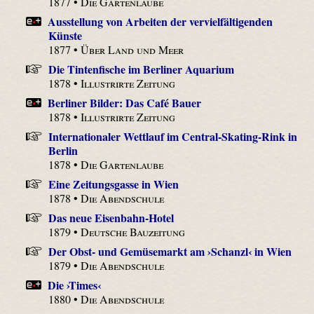
1877 •
Die Gartenlaube
Ausstellung von Arbeiten der vervielfältigenden
Künste
1877 •
Über Land und Meer
Die Tintenfische im Berliner Aquarium
1878 •
Illustrirte Zeitung
Berliner Bilder: Das Café Bauer
1878 •
Illustrirte Zeitung
Internationaler Wettlauf im Central-Skating-Rink in
Berlin
1878 •
Die Gartenlaube
Eine Zeitungsgasse in Wien
1878 •
Die Abendschule
Das neue Eisenbahn-Hotel
1879 •
Deutsche Bauzeitung
Der Obst- und Gemüsemarkt am ›Schanzl‹ in Wien
1879 •
Die Abendschule
Die ›Times‹
1880 •
Die Abendschule