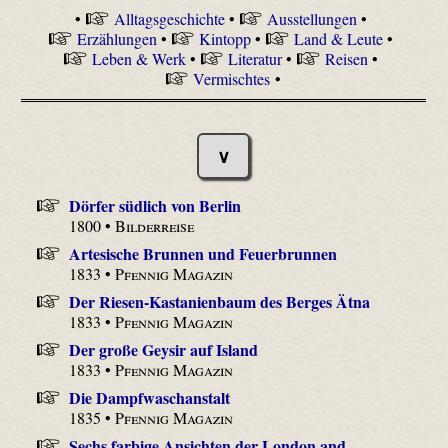
•
Alltagsgeschichte
•
Ausstellungen
•
Erzählungen
•
Kintopp
•
Land & Leute
•
Leben & Werk
•
Literatur
•
Reisen
•
Vermischtes
•
∨
Dörfer südlich von Berlin
1800 •
Bilderreise
Artesische Brunnen und Feuerbrunnen
1833 •
Pfennig Magazin
Der Riesen-Kastanienbaum des Berges Ätna
1833 •
Pfennig Magazin
Der große Geysir auf Island
1833 •
Pfennig Magazin
Die Dampfwaschanstalt
1835 •
Pfennig Magazin
Sechs farbige Ansichten der London and