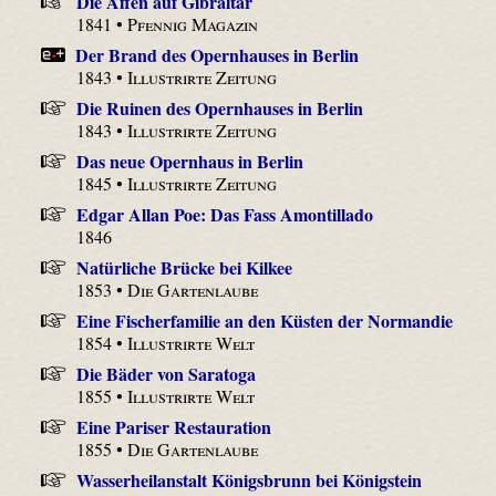
Die Affen auf Gibraltar
1841 •
Pfennig Magazin
Der Brand des Opernhauses in Berlin
1843 •
Illustrirte Zeitung
Die Ruinen des Opernhauses in Berlin
1843 •
Illustrirte Zeitung
Das neue Opernhaus in Berlin
1845 •
Illustrirte Zeitung
Edgar Allan Poe: Das Fass Amontillado
1846
Natürliche Brücke bei Kilkee
1853 •
Die Gartenlaube
Eine Fischerfamilie an den Küsten der Normandie
1854 •
Illustrirte Welt
Die Bäder von Saratoga
1855 •
Illustrirte Welt
Eine Pariser Restauration
1855 •
Die Gartenlaube
Wasserheilanstalt Königsbrunn bei Königstein