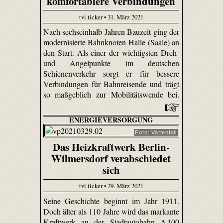
komfortablere Verbindungen
tvi.ticker • 31. März 2021
Nach sechseinhalb Jahren Bauzeit ging der
modernisierte Bahnknoten Halle (Saale) an
den Start. Als einer der wichtigsten Dreh-
und Angelpunkte im deutschen
Schienenverkehr sorgt er für bessere
Verbindungen für Bahnreisende und trägt
so maßgeblich zur Mobilitätswende bei.
ENERGIEVERSORGUNG
Foto: Vattenfall
Das Heizkraftwerk Berlin-
Wilmersdorf verabschiedet
sich
tvi.ticker • 29. März 2021
Seine Geschichte beginnt im Jahr 1911.
Doch älter als 110 Jahre wird das markante
Kraftwerk an der Stadtautobahn A 100