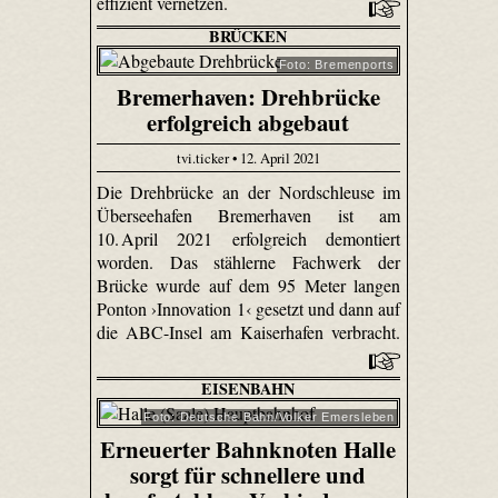
effizient vernetzen.
BRÜCKEN
Foto: Bremenports
Bremerhaven: Drehbrücke
erfolgreich abgebaut
tvi.ticker • 12. April 2021
Die Drehbrücke an der Nordschleuse im
Überseehafen Bremerhaven ist am
10. April 2021 erfolgreich demontiert
worden. Das stählerne Fachwerk der
Brücke wurde auf dem 95 Meter langen
Ponton ›Innovation 1‹ gesetzt und dann auf
die ABC-Insel am Kaiserhafen verbracht.
EISENBAHN
Foto: Deutsche Bahn/Volker Emersleben
Erneuerter Bahnknoten Halle
sorgt für schnellere und