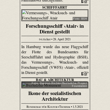
SCHIFFFAHRT
Foto: BSH
Forschungsschiff ›Atair‹ in
Dienst gestellt
tvi.ticker • 28. April 2021
In Hamburg wurde das neue Flaggschiff
der Flotte des Bundesamtes für
Seeschifffahrt und Hydrographie (BSH),
das Vermessungs-, Wracksuch- und
Forschungsschiff (VWFS) ›Atair‹, offiziell
in Dienst gestellt.
BAU & ARCHITEKTUR
Foto: Darmon Richter/Buzludzha Project
Foundation
Ikone der sozialistischen
Architektur
Rundschau für Kultur+Technik
• 1.5.2021