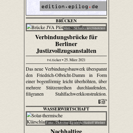
BRÜCKEN
Abb.: Schulitzarchitekten
Verbindungsbrücke für
Berliner
Justizvollzugsanstalten
tvi.ticker • 25. März 2021
Das neue Verbindungsbauwerk überspannt
den Friedrich-Olbricht-Damm in Form
einer bogenförmig leicht überhöhten, über
mehrere Stützenreihen durchlaufenden,
filigranen Stahlfachwerkkonstruktion.
WASSERWIRTSCHAFT
Foto: Thermo-System/Rudolf Weber
Nachhaltige