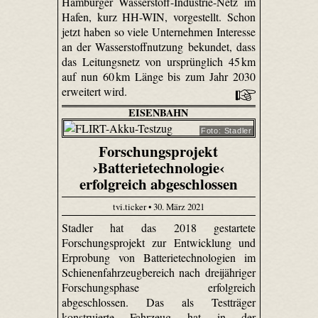
Hamburger Wasserstoff-Industrie-Netz im
Hafen, kurz HH-WIN, vorgestellt. Schon
jetzt haben so viele Unternehmen Interesse
an der Wasserstoffnutzung bekundet, dass
das Leitungsnetz von ursprünglich 45 km
auf nun 60 km Länge bis zum Jahr 2030
erweitert wird.
EISENBAHN
Foto: Stadler
Forschungsprojekt
›Batterietechnologie‹
erfolgreich abgeschlossen
tvi.ticker • 30. März 2021
Stadler hat das 2018 gestartete
Forschungsprojekt zur Entwicklung und
Erprobung von Batterietechnologien im
Schienenfahrzeugbereich nach dreijähriger
Forschungsphase erfolgreich
abgeschlossen. Das als Testträger
konstruierte Fahrzeug hat in der