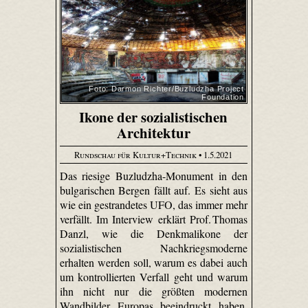
Foto: Darmon Richter/Buzludzha Project
Foundation
Ikone der sozialistischen
Architektur
Rundschau für Kultur+Technik
• 1.5.2021
Das riesige Buzludzha-Monument in den
bulgarischen Bergen fällt auf. Es sieht aus
wie ein gestrandetes UFO, das immer mehr
verfällt. Im Interview erklärt Prof. Thomas
Danzl, wie die Denkmalikone der
sozialistischen Nachkriegsmoderne
erhalten werden soll, warum es dabei auch
um kontrollierten Verfall geht und warum
ihn nicht nur die größten modernen
Wandbilder Europas beeindruckt haben.