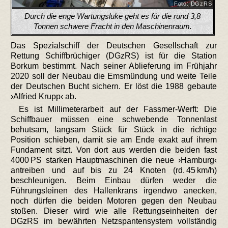
Foto: DGzRS
Durch die enge Wartungsluke geht es für die rund 3,8
Tonnen schwere Fracht in den Maschinenraum.
Das Spezialschiff der Deutschen Gesellschaft zur
Rettung Schiffbrüchiger (DGzRS) ist für die Station
Borkum bestimmt. Nach seiner Ablieferung im Frühjahr
2020 soll der Neubau die Emsmündung und weite Teile
der Deutschen Bucht sichern. Er löst die 1988 gebaute
›Alfried Krupp‹ ab.
Es ist Millimeterarbeit auf der Fassmer-Werft: Die
Schiffbauer müssen eine schwebende Tonnenlast
behutsam, langsam Stück für Stück in die richtige
Position schieben, damit sie am Ende exakt auf ihrem
Fundament sitzt. Von dort aus werden die beiden fast
4000 PS starken Hauptmaschinen die neue ›Hamburg‹
antreiben und auf bis zu 24 Knoten (rd. 45 km/h)
beschleunigen. Beim Einbau dürfen weder die
Führungsleinen des Hallenkrans irgendwo anecken,
noch dürfen die beiden Motoren gegen den Neubau
stoßen. Dieser wird wie alle Rettungseinheiten der
DGzRS im bewährten Netzspantensystem vollständig