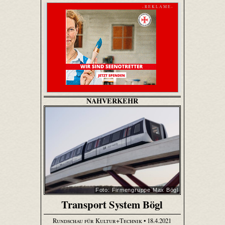
- R E K L A M E -
NAHVERKEHR
Foto: Firmengruppe Max Bögl
Transport System Bögl
Rundschau für Kultur+Technik
• 18.4.2021