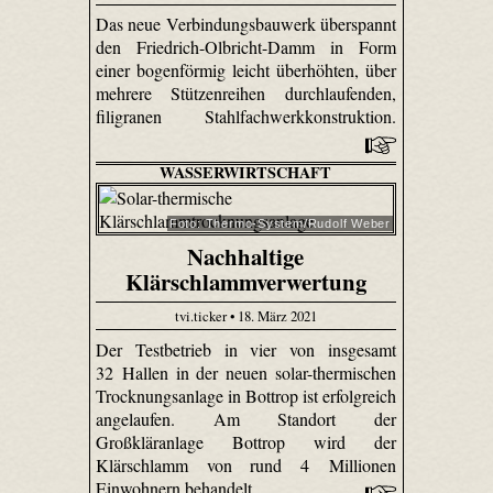
Das neue Verbindungsbauwerk überspannt
den Friedrich-Olbricht-Damm in Form
einer bogenförmig leicht überhöhten, über
mehrere Stützenreihen durchlaufenden,
filigranen Stahlfachwerkkonstruktion.
WASSERWIRTSCHAFT
Foto: Thermo-System/Rudolf Weber
Nachhaltige
Klärschlammverwertung
tvi.ticker • 18. März 2021
Der Testbetrieb in vier von insgesamt
32 Hallen in der neuen solar-thermischen
Trocknungsanlage in Bottrop ist erfolgreich
angelaufen. Am Standort der
Großkläranlage Bottrop wird der
Klärschlamm von rund 4 Millionen
Einwohnern behandelt.