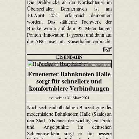
Die Drehbrücke an der Nordschleuse im
Überseehafen Bremerhaven ist am
10. April 2021 erfolgreich demontiert
worden. Das stählerne Fachwerk der
Brücke wurde auf dem 95 Meter langen
Ponton ›Innovation 1‹ gesetzt und dann auf
die ABC-Insel am Kaiserhafen verbracht.
EISENBAHN
Foto: Deutsche Bahn/Volker Emersleben
Erneuerter Bahnknoten Halle
sorgt für schnellere und
komfortablere Verbindungen
tvi.ticker • 31. März 2021
Nach sechseinhalb Jahren Bauzeit ging der
modernisierte Bahnknoten Halle (Saale) an
den Start. Als einer der wichtigsten Dreh-
und Angelpunkte im deutschen
Schienenverkehr sorgt er für bessere