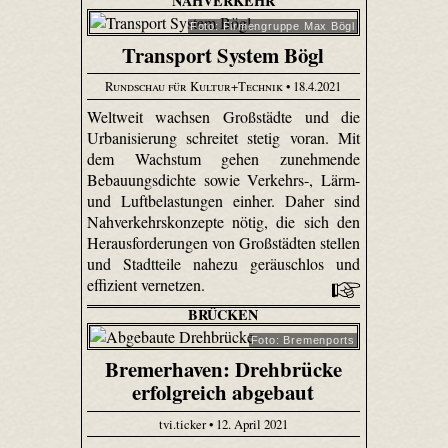
NAHVERKEHR
Foto: Firmengruppe Max Bögl
Transport System Bögl
Rundschau für Kultur+Technik
• 18.4.2021
Weltweit wachsen Großstädte und die
Urbanisierung schreitet stetig voran. Mit
dem Wachstum gehen zunehmende
Bebauungsdichte sowie Verkehrs-, Lärm-
und Luftbelastungen einher. Daher sind
Nahverkehrskonzepte nötig, die sich den
Herausforderungen von Großstädten stellen
und Stadtteile nahezu geräuschlos und
effizient vernetzen.
BRÜCKEN
Foto: Bremenports
Bremerhaven: Drehbrücke
erfolgreich abgebaut
tvi.ticker • 12. April 2021