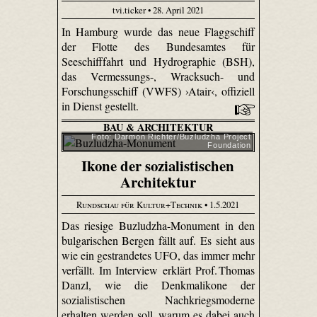
tvi.ticker • 28. April 2021
In Hamburg wurde das neue Flaggschiff
der Flotte des Bundesamtes für
Seeschifffahrt und Hydrographie (BSH),
das Vermessungs-, Wracksuch- und
Forschungsschiff (VWFS) ›Atair‹, offiziell
in Dienst gestellt.
BAU & ARCHITEKTUR
Foto: Darmon Richter/Buzludzha Project
Foundation
Ikone der sozialistischen
Architektur
Rundschau für Kultur+Technik
• 1.5.2021
Das riesige Buzludzha-Monument in den
bulgarischen Bergen fällt auf. Es sieht aus
wie ein gestrandetes UFO, das immer mehr
verfällt. Im Interview erklärt Prof. Thomas
Danzl, wie die Denkmalikone der
sozialistischen Nachkriegsmoderne
erhalten werden soll, warum es dabei auch