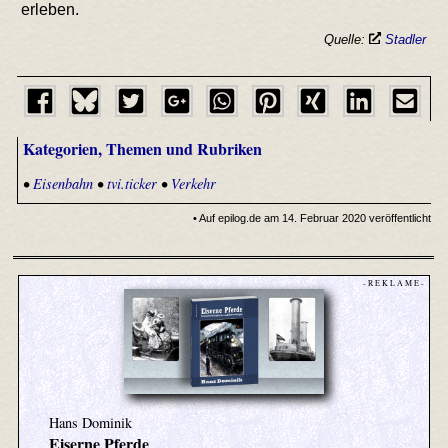
erleben.
Quelle:
Stadler
Kategorien, Themen und Rubriken
•
Eisenbahn
•
tvi.ticker
•
Verkehr
• Auf epilog.de am 14. Februar 2020 veröffentlicht
- R E K L A M E -
Hans Dominik
Eiserne Pferde