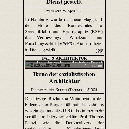
Dienst gestellt
tvi.ticker • 28. April 2021
In Hamburg wurde das neue Flaggschiff
der Flotte des Bundesamtes für
Seeschifffahrt und Hydrographie (BSH),
das Vermessungs-, Wracksuch- und
Forschungsschiff (VWFS) ›Atair‹, offiziell
in Dienst gestellt.
BAU & ARCHITEKTUR
Foto: Darmon Richter/Buzludzha Project
Foundation
Ikone der sozialistischen
Architektur
Rundschau für Kultur+Technik
• 1.5.2021
Das riesige Buzludzha-Monument in den
bulgarischen Bergen fällt auf. Es sieht aus
wie ein gestrandetes UFO, das immer mehr
verfällt. Im Interview erklärt Prof. Thomas
Danzl, wie die Denkmalikone der
sozialistischen Nachkriegsmoderne