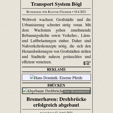
Transport System Bögl
Rundschau für Kultur+Technik
• 18.4.2021
Weltweit wachsen Großstädte und die
Urbanisierung schreitet stetig voran. Mit
dem Wachstum gehen zunehmende
Bebauungsdichte sowie Verkehrs-, Lärm-
und Luftbelastungen einher. Daher sind
Nahverkehrskonzepte nötig, die sich den
Herausforderungen von Großstädten stellen
und Stadtteile nahezu geräuschlos und
effizient vernetzen.
REKLAME
BRÜCKEN
Foto: Bremenports
Bremerhaven: Drehbrücke
erfolgreich abgebaut
tvi.ticker • 12. April 2021