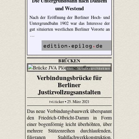
Die Untergrundbahn nach Dahlem
und Westend
Nach der Eröffnung der Berliner Hoch- und
Untergrundbahn 1902 war das Interesse der
gut situierten westlichen Berliner Vororte an
…
BRÜCKEN
Abb.: Schulitzarchitekten
Verbindungsbrücke für
Berliner
Justizvollzugsanstalten
tvi.ticker • 25. März 2021
Das neue Verbindungsbauwerk überspannt
den Friedrich-Olbricht-Damm in Form
einer bogenförmig leicht überhöhten, über
mehrere Stützenreihen durchlaufenden,
filigranen Stahlfachwerkkonstruktion.