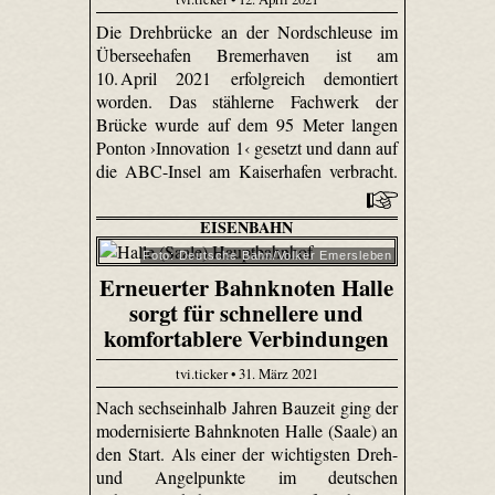
Die Drehbrücke an der Nordschleuse im
Überseehafen Bremerhaven ist am
10. April 2021 erfolgreich demontiert
worden. Das stählerne Fachwerk der
Brücke wurde auf dem 95 Meter langen
Ponton ›Innovation 1‹ gesetzt und dann auf
die ABC-Insel am Kaiserhafen verbracht.
EISENBAHN
Foto: Deutsche Bahn/Volker Emersleben
Erneuerter Bahnknoten Halle
sorgt für schnellere und
komfortablere Verbindungen
tvi.ticker • 31. März 2021
Nach sechseinhalb Jahren Bauzeit ging der
modernisierte Bahnknoten Halle (Saale) an
den Start. Als einer der wichtigsten Dreh-
und Angelpunkte im deutschen