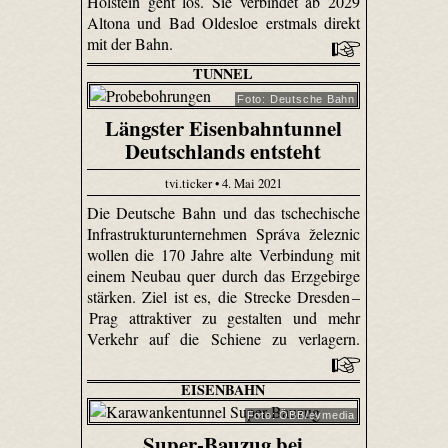
Holstein geht los. Sie verbindet ab 2029
Altona und Bad Oldesloe erstmals direkt
mit der Bahn.
TUNNEL
Foto: Deutsche Bahn
Längster Eisenbahntunnel
Deutschlands entsteht
tvi.ticker • 4. Mai 2021
Die Deutsche Bahn und das tschechische
Infrastrukturunternehmen Správa železnic
wollen die 170 Jahre alte Verbindung mit
einem Neubau quer durch das Erzgebirge
stärken. Ziel ist es, die Strecke Dresden –
Prag attraktiver zu gestalten und mehr
Verkehr auf die Schiene zu verlagern.
EISENBAHN
Foto: ÖBB/evmedia
Super-Bauzug bei