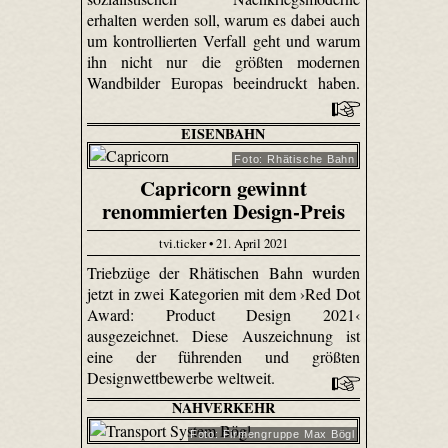
erhalten werden soll, warum es dabei auch
um kontrollierten Verfall geht und warum
ihn nicht nur die größten modernen
Wandbilder Europas beeindruckt haben.
EISENBAHN
Foto: Rhätische Bahn
Capricorn gewinnt
renommierten Design-Preis
tvi.ticker • 21. April 2021
Triebzüge der Rhätischen Bahn wurden
jetzt in zwei Kategorien mit dem ›Red Dot
Award: Product Design 2021‹
ausgezeichnet. Diese Auszeichnung ist
eine der führenden und größten
Designwettbewerbe weltweit.
NAHVERKEHR
Foto: Firmengruppe Max Bögl