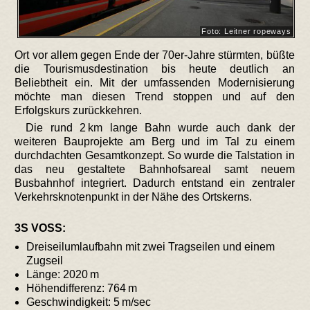
Foto: Leitner ropeways
Ort vor allem gegen Ende der 70er-Jahre stürmten, büßte
die Tourismusdestination bis heute deutlich an
Beliebtheit ein. Mit der umfassenden Modernisierung
möchte man diesen Trend stoppen und auf den
Erfolgskurs zurückkehren.
Die rund 2 km lange Bahn wurde auch dank der
weiteren Bauprojekte am Berg und im Tal zu einem
durchdachten Gesamtkonzept. So wurde die Talstation in
das neu gestaltete Bahnhofsareal samt neuem
Busbahnhof integriert. Dadurch entstand ein zentraler
Verkehrsknotenpunkt in der Nähe des Ortskerns.
3S VOSS:
Dreiseilumlaufbahn mit zwei Tragseilen und einem
Zugseil
Länge: 2020 m
Höhendifferenz: 764 m
Geschwindigkeit: 5 m/sec