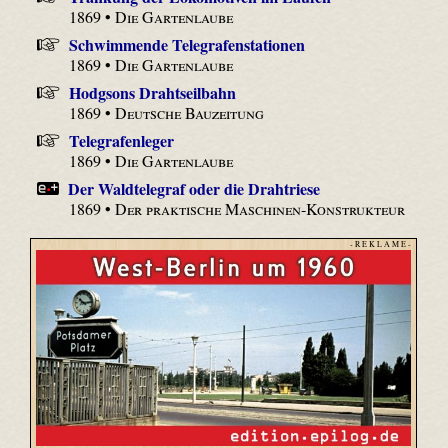
1869 •
Die Gartenlaube
Schwimmende Telegrafenstationen
1869 •
Die Gartenlaube
Hodgsons Drahtseilbahn
1869 •
Deutsche Bauzeitung
Telegrafenleger
1869 •
Die Gartenlaube
Der Waldtelegraf oder die Drahtriese
1869 •
Der praktische Maschinen-Konstrukteur
- R E K L A M E -