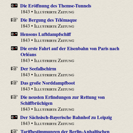
Die Eröffnung des Themse-Tunnels
1843 •
Illustrirte Zeitung
Die Bergung des Télémaque
1843 •
Illustrirte Zeitung
Hensons Luftdampfschiff
1843 •
Illustrirte Zeitung
Die erste Fahrt auf der Eisenbahn von Paris nach
Orléans
1843 •
Illustrirte Zeitung
Der Seefallschirm
1843 •
Illustrirte Zeitung
Das große Norddampfboot
1843 •
Illustrirte Zeitung
Die neusten Erfindungen zur Rettung von
Schiffbrüchigen
1843 •
Illustrirte Zeitung
Der Sächsisch-Bayerische Bahnhof zu Leipzig
1843 •
Illustrirte Zeitung
Tarifbestimmungen der Berlin-Anhaltischen