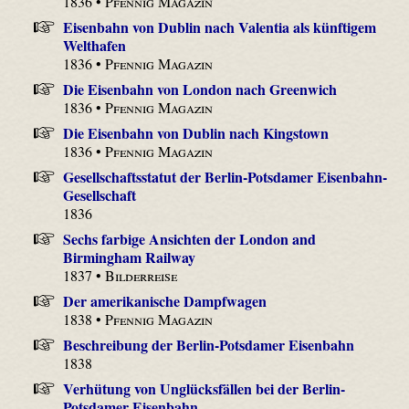
1836 •
Pfennig Magazin
Eisenbahn von Dublin nach Valentia als künftigem
Welthafen
1836 •
Pfennig Magazin
Die Eisenbahn von London nach Greenwich
1836 •
Pfennig Magazin
Die Eisenbahn von Dublin nach Kingstown
1836 •
Pfennig Magazin
Gesellschaftsstatut der Berlin-Potsdamer Eisenbahn-
Gesellschaft
1836
Sechs farbige Ansichten der London and
Birmingham Railway
1837 •
Bilderreise
Der amerikanische Dampfwagen
1838 •
Pfennig Magazin
Beschreibung der Berlin-Potsdamer Eisenbahn
1838
Verhütung von Unglücksfällen bei der Berlin-
Potsdamer Eisenbahn