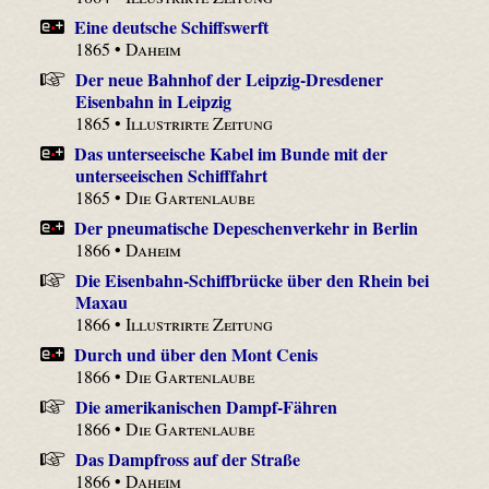
Eine deutsche Schiffswerft
1865 •
Daheim
Der neue Bahnhof der Leipzig-Dresdener
Eisenbahn in Leipzig
1865 •
Illustrirte Zeitung
Das unterseeische Kabel im Bunde mit der
unterseeischen Schifffahrt
1865 •
Die Gartenlaube
Der pneumatische Depeschenverkehr in Berlin
1866 •
Daheim
Die Eisenbahn-Schiffbrücke über den Rhein bei
Maxau
1866 •
Illustrirte Zeitung
Durch und über den Mont Cenis
1866 •
Die Gartenlaube
Die amerikanischen Dampf-Fähren
1866 •
Die Gartenlaube
Das Dampfross auf der Straße
1866 •
Daheim