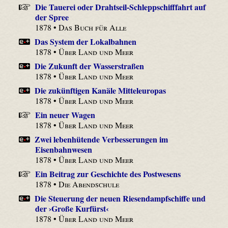
Die Tauerei oder Drahtseil-Schleppschifffahrt auf
der Spree
1878 •
Das Buch für Alle
Das System der Lokalbahnen
1878 •
Über Land und Meer
Die Zukunft der Wasserstraßen
1878 •
Über Land und Meer
Die zukünftigen Kanäle Mitteleuropas
1878 •
Über Land und Meer
Ein neuer Wagen
1878 •
Über Land und Meer
Zwei lebenhütende Verbesserungen im
Eisenbahnwesen
1878 •
Über Land und Meer
Ein Beitrag zur Geschichte des Postwesens
1878 •
Die Abendschule
Die Steuerung der neuen Riesendampfschiffe und
der ›Große Kurfürst‹
1878 •
Über Land und Meer