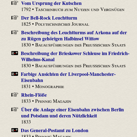
Vom Ursprung der Kutschen
1792 •
Taschenbuch zum Nutzen und Vergnügen
Der Bell-Rock Leuchtturm
1825 •
Polytechnisches Journal
Beschreibung des Leuchtturms auf Arkona auf der
zu Rügen gehörigen Halbinsel Wittow
1830 •
Bauausführungen des Preußischen Staats
Beschreibung der Brieskower Schleuse im Friedrich-
Wilhelms-Kanal
1830 •
Bauausführungen des Preußischen Staats
Farbige Ansichten der Liverpool-Manchester-
Eisenbahn
1831 •
Monographie
Rhein-Flöße
1833 •
Pfennig Magazin
Über die Anlage einer Eisenbahn zwischen Berlin
und Potsdam und deren Nützlichkeit
1833
Das General-Postamt zu London
1833 •
Pfennig Magazin