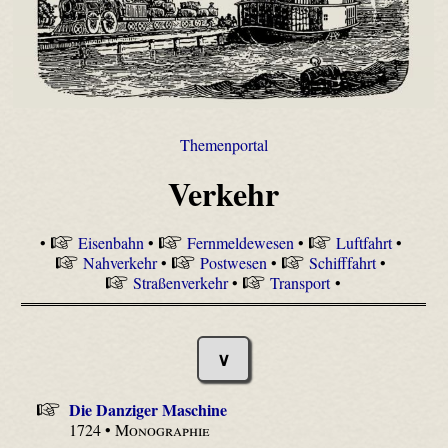
Themenportal
Verkehr
•
Eisenbahn
•
Fernmeldewesen
•
Luftfahrt
•
Nahverkehr
•
Postwesen
•
Schifffahrt
•
Straßenverkehr
•
Transport
•
∨
Die Danziger Maschine
1724 •
Monographie