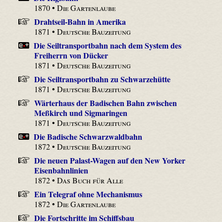
1870 •
Die Gartenlaube
Drahtseil-Bahn in Amerika
1871 •
Deutsche Bauzeitung
Die Seiltransportbahn nach dem System des
Freiherrn von Dücker
1871 •
Deutsche Bauzeitung
Die Seiltransportbahn zu Schwarzehütte
1871 •
Deutsche Bauzeitung
Wärterhaus der Badischen Bahn zwischen
Meßkirch und Sigmaringen
1871 •
Deutsche Bauzeitung
Die Badische Schwarzwaldbahn
1872 •
Deutsche Bauzeitung
Die neuen Palast-Wagen auf den New Yorker
Eisenbahnlinien
1872 •
Das Buch für Alle
Ein Telegraf ohne Mechanismus
1872 •
Die Gartenlaube
Die Fortschritte im Schiffsbau