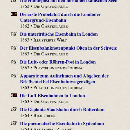
Die Hundepost auf den nordamerikanischen Seen
1862 •
Die Gartenlaube
Die erste Probefahrt durch die Londoner
Untergrund-Eisenbahn
1862 •
Die Gartenlaube
Die unterirdische Eisenbahn in London
1863 •
Illustrirte Welt
Der Eisenbahnknotenpunkt Olten in der Schweiz
1863 •
Die Gartenlaube
Die Luft- oder Röhren-Post in London
1863 •
Polytechnisches Journal
Apparate zum Aufnehmen und Abgeben der
Briefbeutel bei Eisenbahnwagenzügen
1863 •
Polytechnisches Journal
Die Luft-Eisenbahnen in London
1863 •
Die Gartenlaube
Die Geplante Staatsbahn durch Rotterdam
1864 •
Bilderreise
Die pneumatische Eisenbahn in Sydenham
1864 •
Illustrirte Zeitung