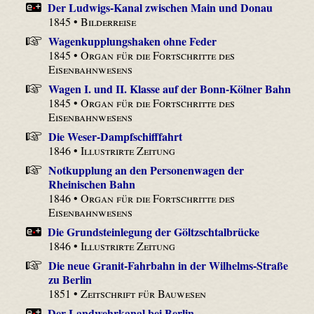
Der Ludwigs-Kanal zwischen Main und Donau
1845 •
Bilderreise
Wagenkupplungshaken ohne Feder
1845 •
Organ für die Fortschritte des
Eisenbahnwesens
Wagen I. und II. Klasse auf der Bonn-Kölner Bahn
1845 •
Organ für die Fortschritte des
Eisenbahnwesens
Die Weser-Dampfschifffahrt
1846 •
Illustrirte Zeitung
Notkupplung an den Personenwagen der
Rheinischen Bahn
1846 •
Organ für die Fortschritte des
Eisenbahnwesens
Die Grundsteinlegung der Göltzschtalbrücke
1846 •
Illustrirte Zeitung
Die neue Granit-Fahrbahn in der Wilhelms-Straße
zu Berlin
1851 •
Zeitschrift für Bauwesen
Der Landwehrkanal bei Berlin