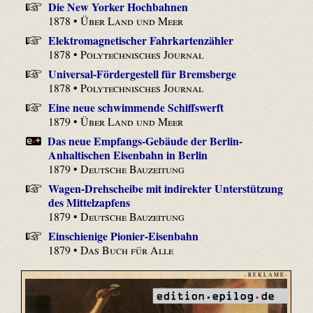
Die New Yorker Hochbahnen
1878 •
Über Land und Meer
Elektromagnetischer Fahrkartenzähler
1878 •
Polytechnisches Journal
Universal-Fördergestell für Bremsberge
1878 •
Polytechnisches Journal
Eine neue schwimmende Schiffswerft
1879 •
Über Land und Meer
Das neue Empfangs-Gebäude der Berlin-
Anhaltischen Eisenbahn in Berlin
1879 •
Deutsche Bauzeitung
Wagen-Drehscheibe mit indirekter Unterstützung
des Mittelzapfens
1879 •
Deutsche Bauzeitung
Einschienige Pionier-Eisenbahn
1879 •
Das Buch für Alle
- R E K L A M E -