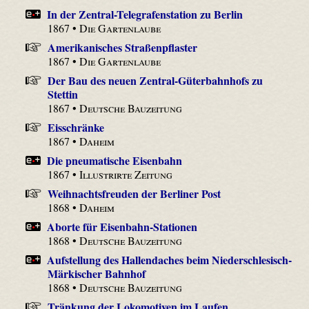
In der Zentral-Telegrafenstation zu Berlin
1867 •
Die Gartenlaube
Amerikanisches Straßenpflaster
1867 •
Die Gartenlaube
Der Bau des neuen Zentral-Güterbahnhofs zu
Stettin
1867 •
Deutsche Bauzeitung
Eisschränke
1867 •
Daheim
Die pneumatische Eisenbahn
1867 •
Illustrirte Zeitung
Weihnachtsfreuden der Berliner Post
1868 •
Daheim
Aborte für Eisenbahn-Stationen
1868 •
Deutsche Bauzeitung
Aufstellung des Hallendaches beim Niederschlesisch-
Märkischer Bahnhof
1868 •
Deutsche Bauzeitung
Tränkung der Lokomotiven im Laufen