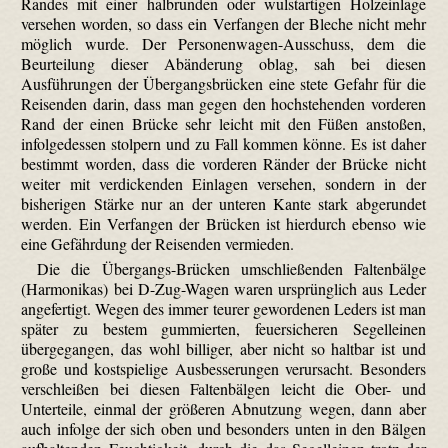
Randes mit einer halbrunden oder wulstartigen Holzeinlage
versehen worden, so dass ein Verfangen der Bleche nicht mehr
möglich wurde. Der Personenwagen-Ausschuss, dem die
Beurteilung dieser Abänderung oblag, sah bei diesen
Ausführungen der Übergangsbrücken eine stete Gefahr für die
Reisenden darin, dass man gegen den hochstehenden vorderen
Rand der einen Brücke sehr leicht mit den Füßen anstoßen,
infolgedessen stolpern und zu Fall kommen könne. Es ist daher
bestimmt worden, dass die vorderen Ränder der Brücke nicht
weiter mit verdickenden Einlagen versehen, sondern in der
bisherigen Stärke nur an der unteren Kante stark abgerundet
werden. Ein Verfangen der Brücken ist hierdurch ebenso wie
eine Gefährdung der Reisenden vermieden.
Die die Übergangs-Brücken umschließenden Faltenbälge
(Harmonikas) bei D-Zug-Wagen waren ursprünglich aus Leder
angefertigt. Wegen des immer teurer gewordenen Leders ist man
später zu bestem gummierten, feuersicheren Segelleinen
übergegangen, das wohl billiger, aber nicht so haltbar ist und
große und kostspielige Ausbesserungen verursacht. Besonders
verschleißen bei diesen Faltenbälgen leicht die Ober- und
Unterteile, einmal der größeren Abnutzung wegen, dann aber
auch infolge der sich oben und besonders unten in den Bälgen