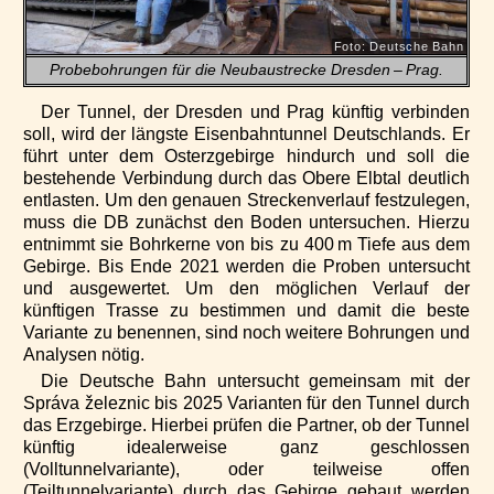
Foto: Deutsche Bahn
Probebohrungen für die Neubaustrecke Dresden – Prag.
Der Tunnel, der Dresden und Prag künftig verbinden
soll, wird der längste Eisenbahntunnel Deutschlands. Er
führt unter dem Osterzgebirge hindurch und soll die
bestehende Verbindung durch das Obere Elbtal deutlich
entlasten. Um den genauen Streckenverlauf festzulegen,
muss die DB zunächst den Boden untersuchen. Hierzu
entnimmt sie Bohrkerne von bis zu 400 m Tiefe aus dem
Gebirge. Bis Ende 2021 werden die Proben untersucht
und ausgewertet. Um den möglichen Verlauf der
künftigen Trasse zu bestimmen und damit die beste
Variante zu benennen, sind noch weitere Bohrungen und
Analysen nötig.
Die Deutsche Bahn untersucht gemeinsam mit der
Správa železnic bis 2025 Varianten für den Tunnel durch
das Erzgebirge. Hierbei prüfen die Partner, ob der Tunnel
künftig idealerweise ganz geschlossen
(Volltunnelvariante), oder teilweise offen
(Teiltunnelvariante) durch das Gebirge gebaut werden