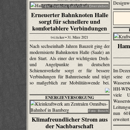
Designwe
Foto: Deutsche Bahn/Volker Emersleben
Erneuerter Bahnknoten Halle
sorgt für schnellere und
komfortablere Verbindungen
tvi.ticker • 31. März 2021
Hamb
Nach sechseinhalb Jahren Bauzeit ging der
modernisierte Bahnknoten Halle (Saale) an
den Start. Als einer der wichtigsten Dreh-
und Angelpunkte im deutschen
Im Deze
Schienenverkehr sorgt er für bessere
seine e
Verbindungen für Bahnreisende und trägt
Wasserst
so maßgeblich zur Mobilitätswende bei.
HH-WIN, 
viele U
ENERGIEVERSORGUNG
Wassers
Leitungs
Foto: Bosch
nun 60
Klimafreundlicher Strom aus
erweitert
der Nachbarschaft