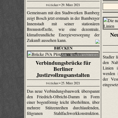
tvi.ticker • 29. März 2021
Gemeinsam mit den Stadtwerken Bamberg
zeigt Bosch jetzt erstmals in der Bamberger
Innenstadt mit seiner stationären
Brennstoffzelle, wie eine dezentrale,
Neu
klimafreundliche Energieversorgung der
Zukunft aussehen kann.
BRÜCKEN
Abb.: Schulitzarchitekten
Stadler l
Verbindungsbrücke für
den Nah
Berliner
Linien 
werden 
Justizvollzugsanstalten
der Ves
tvi.ticker • 25. März 2021
eingesetz
Das neue Verbindungsbauwerk überspannt
den Friedrich-Olbricht-Damm in Form
einer bogenförmig leicht überhöhten, über
mehrere Stützenreihen durchlaufenden,
filigranen Stahlfachwerkkonstruktion.