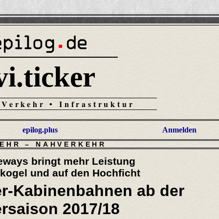
vi.ticker
 Verkehr • Infrastruktur
epilog.plus
Anmelden
EHR
–
NAHVERKEHR
peways bringt mehr Leistung
dkogel und auf den Hochficht
er-Kabinenbahnen ab der
rsaison 2017/18