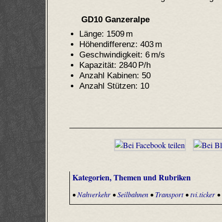
GD10 Ganzeralpe
Länge: 1509 m
Höhendifferenz: 403 m
Geschwindigkeit: 6 m/s
Kapazität: 2840 P/h
Anzahl Kabinen: 50
Anzahl Stützen: 10
Kategorien, Themen und Rubriken
•
Nahverkehr
•
Seilbahnen
•
Transport
•
tvi.ticker