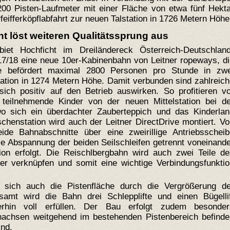
0 Pisten-Laufmeter mit einer Fläche von etwa fünf Hekta
eifferköpflabfahrt zur neuen Talstation in 1726 Metern Höhe
 löst weiteren Qualitätssprung aus
iet Hochficht im Dreiländereck Österreich-Deutschland
17/18 eine neue 10er-Kabinenbahn von Leitner ropeways, d
se befördert maximal 2800 Personen pro Stunde in zwe
tation in 1274 Metern Höhe.
Damit verbunden sind zahlreic
sich positiv auf den Betrieb auswirken. So profitieren v
teilnehmende Kinder von der neuen Mittelstation bei de
wo sich ein überdachter Zauberteppich und das Kinderlan
schenstation wird auch der Leitner DirectDrive montiert. V
de Bahnabschnitte über eine zweirillige Antriebsscheib
ie Abspannung der beiden Seilschleifen getrennt voneinand
tion erfolgt. Die Reischlbergbahn wird auch zwei Teile d
der verknüpfen und somit eine wichtige Verbindungsfunkti
 sich auch die Pistenfläche durch die Vergrößerung de
amt wird die Bahn drei Schlepplifte und einen Bügellif
rhin voll erfüllen. Der Bau erfolgt zudem besonder
nachsen weitgehend im bestehenden Pistenbereich befinde
nd.