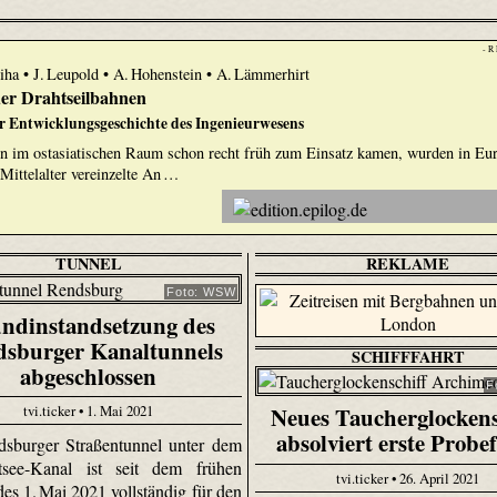
- R
žiha • J. Leupold • A. Hohenstein • A. Lämmerhirt
er Drahtseilbahnen
er Entwicklungsgeschichte des Ingenieurwesens
n im ostasiatischen Raum schon recht früh zum Einsatz kamen, wurden in Eu
Mittelalter vereinzelte An …
TUNNEL
REKLAME
Foto: WSW
ndinstandsetzung des
sburger Kanaltunnels
SCHIFFFAHRT
abgeschlossen
F
tvi.ticker • 1. Mai 2021
Neues Taucherglockens
absolviert erste Probe
sburger Straßentunnel unter dem
tsee-Kanal ist seit dem frühen
tvi.ticker • 26. April 2021
es 1. Mai 2021 vollständig für den