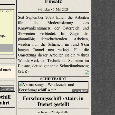
Einsatz
tvi.ticker • 5. Mai 2021
 E K L A M E -
Seit September 2020 laufen die Arbeiten
für die Modernisierung des
Karawankentunnels, der Österreich und
Slowenien verbindet. Im Zuge der
ropa
planmäßig fortschreitenden Arbeiten,
werden nun die Schienen im rund 8 km
langen Tunnel neu verlegt. Für die
Umsetzung dieser Arbeiten ist ein wahres
Wunderwerk der Technik auf Schienen im
Einsatz, der so genannte Schnellumbauzug
(SUZ).
SCHIFFFAHRT
oto: WSW
Foto: BSH
chiff
Forschungsschiff ›Atair‹ in
fahrt
Dienst gestellt
tvi.ticker • 28. April 2021