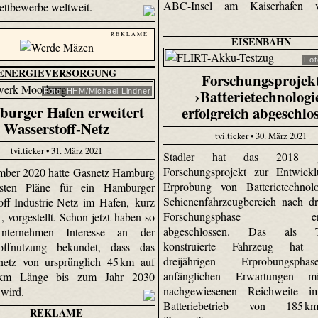
ABC-Insel am Kaiserhafen ve
ttbewerbe weltweit.
- R E K L A M E -
EISENBAHN
Fot
ENERGIEVERSORGUNG
Forschungsprojek
›Batterietechnologi
Foto: HHM/Michael Lindner
urger Hafen erweitert
erfolgreich abgeschlo
Wasserstoff-Netz
tvi.ticker • 30. März 2021
tvi.ticker • 31. März 2021
Stadler hat das 2018 ges
Forschungsprojekt zur Entwick
mber 2020 hatte Gasnetz Hamburg
Erprobung von Batterietechnol
rsten Pläne für ein Hamburger
Schienenfahrzeugbereich nach dre
off-Industrie-Netz im Hafen, kurz
Forschungsphase erfol
vorgestellt. Schon jetzt haben so
abgeschlossen. Das als Tes
nternehmen Interesse an der
konstruierte Fahrzeug hat
toffnutzung bekundet, dass das
dreijährigen Erprobungsph
netz von ursprünglich 45 km auf
anfänglichen Erwartungen m
 km Länge bis zum Jahr 2030
nachgewiesenen Reichweite i
 wird.
Batteriebetrieb von 185 
REKLAME