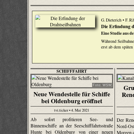
G. Dieterich • F. R
Die Erfindung d
Eine Studie aus d
Während Seilbahne
erst ab dem späten 
SCHIFFFAHRT
Gru
Foto: WSW
Neue Wendestelle für Schiffe
Rend
bei Oldenburg eröffnet
tvi.ticker • 4. Mai 2021
Ab sofort profitieren See- und
Der Rend
Binnenschiffe an der Seeschifffahrtsstraße
Nord-Os
Hunte bei Oldenburg von einer neuen
Morgen d