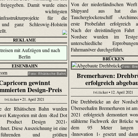
Von der niederländischen Werf
 freigegeben. Damit wurde eines
Shipyard aus hat da
 wichtigsten
Taucherglockenschiff ›Archime
sinfrastrukturprojekte für die
erste Probefahrt erfolgreich ab
und ganz Schleswig-Holstein
Nach der dreistündigen Fahrt 
ellt.
Nordsee wurden im Testgeb
REKLAME
unterschiedliche Erprobun
Fahrmanöver durchgeführt.
BRÜCKEN
EISENBAHN
Foto: Br
Bremerhaven: Drehbr
Foto: Rhätische Bahn
Capricorn gewinnt
erfolgreich abgeba
mmierten Design-Preis
tvi.ticker • 12. April 2021
tvi.ticker • 21. April 2021
Die Drehbrücke an der Nordsch
Überseehafen Bremerhaven ist am 
ge der Rhätischen Bahn wurden
2021 erfolgreich demontiert wo
 zwei Kategorien mit dem ›Red Dot
stählerne Fachwerk der Brücke 
: Product Design 2021‹
dem 95 Meter langen 
chnet. Diese Auszeichnung ist eine
›Innovation 1‹ gesetzt und dan
ührenden und größten