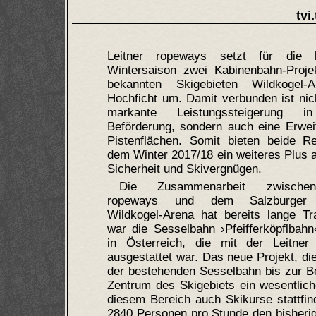
tvi
Leitner ropeways setzt für die
Wintersaison zwei Kabinenbahn-Proje
bekannten Skigebieten Wildkogel-
Hochficht um. Damit verbunden ist nic
markante Leistungssteigerung 
Beförderung, sondern auch eine Erwei
Pistenflächen. Somit bieten beide R
dem Winter 2017/18 ein weiteres Plus 
Sicherheit und Skivergnügen.
Die Zusammenarbeit zwischen
ropeways und dem Salzburger S
Wildkogel-Arena hat bereits lange Tr
war die Sesselbahn ›Pfeifferköpflbahn
in Österreich, die mit der Leitner
ausgestattet war. Das neue Projekt, di
der bestehenden Sesselbahn bis zur Be
Zentrum des Skigebiets ein wesentliche
diesem Bereich auch Skikurse stattfind
2840 Personen pro Stunde den bisherig