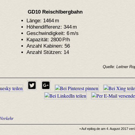
GD10 Reischlbergbahn
Länge: 1464 m
Höhendifferenz: 344 m
Geschwindigkeit: 6 m/s
Kapazität: 2800 P/h
Anzahl Kabinen: 56
Anzahl Stützen: 14
Quelle: Leitner R
•
Verkehr
• Auf epilog.de am 4. August 2017 veröf