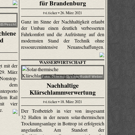
für Brandenburg
tvi.ticker • 26. März 2021
Ganz im Sinne der Nachhaltigkeit erlaubt
BB/Peschl
der Umbau einen deutlich verbesserten
chiene
Fahrkomfort und die Aufrüstung auf den
nd
modernsten Stand der Technik ohne
ressourcenintensive Neuanschaffungen.
WASSERWIRTSCHAFT
t mit der
29. März
Foto: Thermo-System/Rudolf Weber
onstop-
Nachhaltige
n dem
Klärschlammverwertung
erporto
dem Rail
tvi.ticker • 18. März 2021
mit vier
ne.
Der Testbetrieb in vier von insgesamt
32 Hallen in der neuen solar-thermischen
Trocknungsanlage in Bottrop ist erfolgreich
angelaufen. Am Standort der