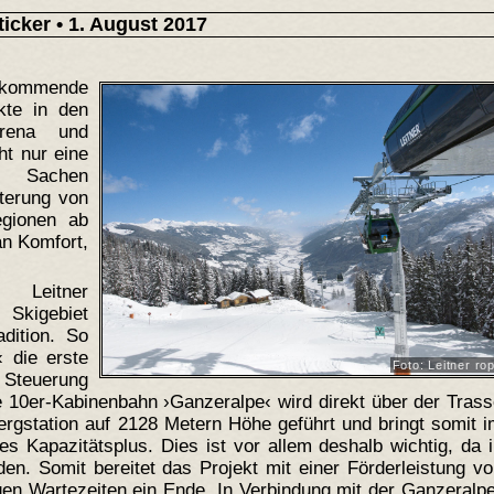
.ticker
• 1. August 2017
 kommende
kte in den
Arena und
ht nur eine
in Sachen
terung von
egionen ab
an Komfort,
 Leitner
kigebiet
adition. So
‹ die erste
Foto: Leitner r
 Steuerung
e 10er-Kabinenbahn ›Ganzeralpe‹ wird direkt über der Tras
rgstation auf 2128 Metern Höhe geführt und bringt somit 
s Kapazitätsplus. Dies ist vor allem deshalb wichtig, da 
en. Somit bereitet das Projekt mit einer Förderleistung v
en Wartezeiten ein Ende. In Verbindung mit der Ganzeralp