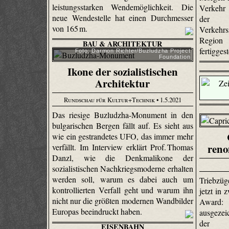
leistungsstarken Wendemöglichkeit. Die
Verkehr
neue Wendestelle hat einen Durchmesser
der
von 165 m.
Verkehr
Region 
BAU & ARCHITEKTUR
fertiggest
Foto: Darmon Richter/Buzludzha Project
Foundation
Ikone der sozialistischen
Architektur
Rundschau für Kultur+Technik
• 1.5.2021
Das riesige Buzludzha-Monument in den
bulgarischen Bergen fällt auf. Es sieht aus
wie ein gestrandetes UFO, das immer mehr
reno
verfällt. Im Interview erklärt Prof. Thomas
Danzl, wie die Denkmalikone der
sozialistischen Nachkriegsmoderne erhalten
werden soll, warum es dabei auch um
Triebzü
kontrollierten Verfall geht und warum ihn
jetzt in
nicht nur die größten modernen Wandbilder
Award
Europas beeindruckt haben.
ausgezei
der f
EISENBAHN