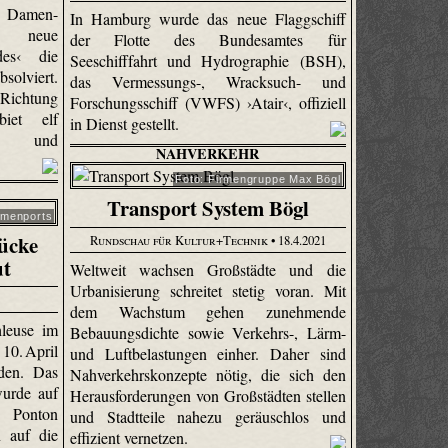
t Damen-
In Hamburg wurde das neue Flaggschiff
s neue
der Flotte des Bundesamtes für
des‹ die
Seeschifffahrt und Hydrographie (BSH),
solviert.
das Vermessungs-, Wracksuch- und
Richtung
Forschungsschiff (VWFS) ›Atair‹, offiziell
iet elf
in Dienst gestellt.
gen und
NAHVERKEHR
Foto: Firmengruppe Max Bögl
Transport System Bögl
emenports
ücke
Rundschau für Kultur+Technik
• 18.4.2021
ut
Weltweit wachsen Großstädte und die
Urbanisierung schreitet stetig voran. Mit
dem Wachstum gehen zunehmende
leuse im
Bebauungsdichte sowie Verkehrs-, Lärm-
10. April
und Luftbelastungen einher. Daher sind
rden. Das
Nahverkehrskonzepte nötig, die sich den
wurde auf
Herausforderungen von Großstädten stellen
Ponton
und Stadtteile nahezu geräuschlos und
n auf die
effizient vernetzen.