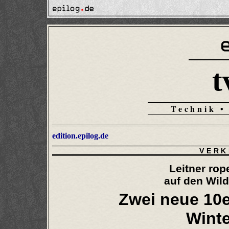
t
Technik •
edition.epilog.de
VERK
Leitner ro
auf den Wil
Zwei neue 10
Winte