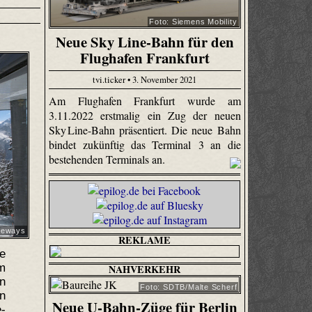
Foto: Siemens Mobility
Neue Sky Line-Bahn für den
Flughafen Frankfurt
tvi.ticker • 3. November 2021
Am Flughafen Frankfurt wurde am
3.11.2022 erstmalig ein Zug der neuen
Sky Line-Bahn präsentiert. Die neue Bahn
bindet zukünftig das Terminal 3 an die
bestehenden Terminals an.
opeways
REKLAME
se
im
NAHVERKEHR
in
Foto: SDTB/Malte Scherf
on
Neue U-Bahn-Züge für Berlin
e-