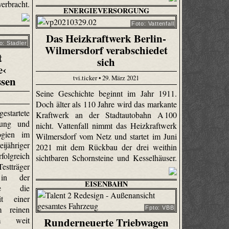
rbracht.
ENERGIEVERSORGUNG
Foto: Vattenfall
Das Heizkraftwerk Berlin-
o: Stadler
Wilmersdorf verabschiedet
t
sich
e‹
tvi.ticker • 29. März 2021
ssen
Seine Geschichte beginnt im Jahr 1911.
Doch älter als 110 Jahre wird das markante
tartete
Kraftwerk an der Stadtautobahn A 100
lung und
nicht. Vattenfall nimmt das Heizkraftwerk
ogien im
Wilmersdorf vom Netz und startet im Juni
ijähriger
2021 mit dem Rückbau der drei weithin
greich
sichtbaren Schornsteine und Kesselhäuser.
tträger
 in der
EISENBAHN
ase die
it einer
m reinen
Fpto: VBB
Runderneuerte Triebwagen
km weit