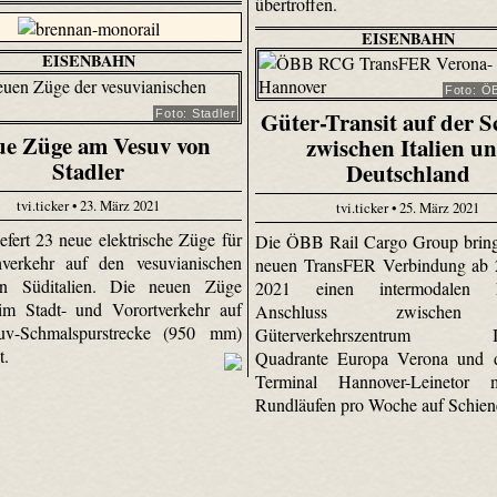
übertroffen.
EISENBAHN
EISENBAHN
Foto: Ö
Güter-Transit auf der S
Foto: Stadler
e Züge am Vesuv von
zwischen Italien u
Stadler
Deutschland
tvi.ticker • 23. März 2021
tvi.ticker • 25. März 2021
iefert 23 neue elektrische Züge für
Die ÖBB Rail Cargo Group bring
verkehr auf den vesuvianischen
neuen TransFER Verbindung ab 
in Süditalien. Die neuen Züge
2021 einen intermodalen N
im Stadt- und Vorortverkehr auf
Anschluss zwische
uv-Schmalspurstrecke (950 mm)
Güterverkehrszentrum Int
t.
Quadrante Europa Verona und 
Terminal Hannover-Leinetor 
Rundläufen pro Woche auf Schie