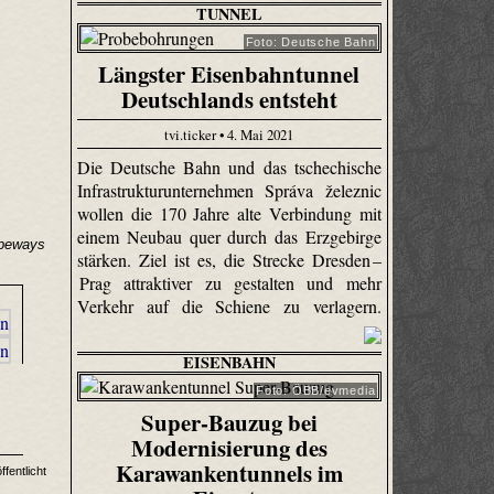
TUNNEL
Foto: Deutsche Bahn
Längster Eisenbahntunnel
Deutschlands entsteht
tvi.ticker • 4. Mai 2021
Die Deutsche Bahn und das tschechische
Infrastrukturunternehmen Správa železnic
wollen die 170 Jahre alte Verbindung mit
einem Neubau quer durch das Erzgebirge
opeways
stärken. Ziel ist es, die Strecke Dresden –
Prag attraktiver zu gestalten und mehr
Verkehr auf die Schiene zu verlagern.
EISENBAHN
Foto: ÖBB/evmedia
Super-Bauzug bei
Modernisierung des
Karawankentunnels im
fentlicht