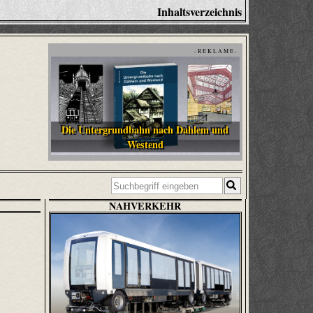
Inhaltsverzeichnis
- R E K L A M E -
Die Untergrundbahn nach Dahlem und
Westend
NAHVERKEHR