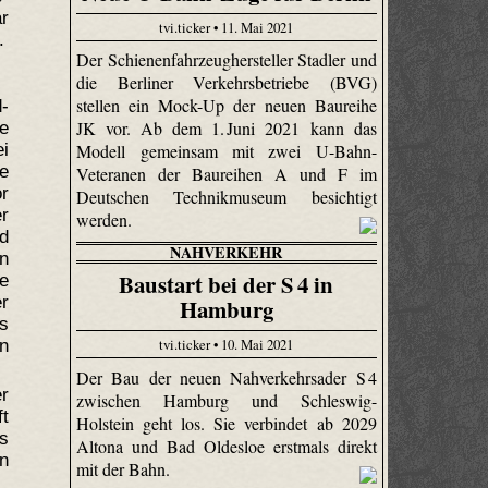
r
tvi.ticker • 11. Mai 2021
.
Der Schienenfahrzeughersteller Stadler und
die Berliner Verkehrsbetriebe (BVG)
stellen ein Mock-Up der neuen Baureihe
-
JK vor. Ab dem 1. Juni 2021 kann das
ie
i
Modell gemeinsam mit zwei U-Bahn-
he
Veteranen der Baureihen A und F im
or
Deutschen Technikmuseum besichtigt
r
werden.
d
NAHVERKEHR
on
Baustart bei der S 4 in
e
er
Hamburg
es
tvi.ticker • 10. Mai 2021
on
Der Bau der neuen Nahverkehrsader S 4
r
zwischen Hamburg und Schleswig-
t
Holstein geht los. Sie verbindet ab 2029
s
Altona und Bad Oldesloe erstmals direkt
n
mit der Bahn.