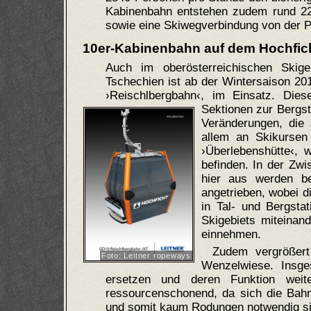
Kabinenbahn entstehen zudem rund 220
sowie eine Skiwegverbindung von der Pf
10er-Kabinenbahn auf dem Hochficht
Auch im oberösterreichischen Skigeb
Tschechien ist ab der Wintersaison 20
›Reischlbergbahn‹, im Einsatz. Die
Sektionen zur Bergs
Veränderungen, die 
allem an Skikursen 
›Überlebenshütte‹, 
befinden. In der Zwi
hier aus werden bei
angetrieben, wobei d
in Tal- und Bergsta
Skigebiets miteinan
einnehmen.
Zudem vergrößert
Foto: Leitner ropeways
Wenzelwiese. Insges
ersetzen und deren Funktion weite
ressourcenschonend, da sich die Bah
und somit kaum Rodungen notwendig si