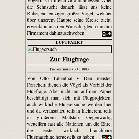
Vogel das Luftreich zu durchmessen. Aber
die Sehnsucht danach lässt uns keine
Ruhe; ein einziger großer Vogel, welcher
über unserem Haupte seine Kreise zieht,
erweckt in uns den Wunsch, gleich ihm am
Firmament dahin­zuschweben.
LUFTFAHRT
Zur Flugfrage
Prometheus
• 30.8.1893
Von Otto Lilienthal • Den meisten
Forschern dienen die Vögel als Vorbild der
Flugfrage. Aber nicht nur auf dem Papier
beschäftigt man sich mit Flugprojekten,
auch wirkliche Flugversuche werden hier
und da veranstaltet, teils in kleinerem, teils
in größerem Maßstab. Gegenwärtig
wetteifern fast alle Nationen um die Ehre,
die erste wirklich brauchbare
Flugmaschine hergestellt zu haben.