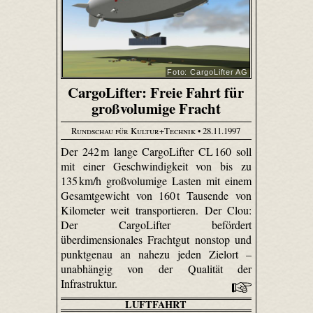
Foto: CargoLifter AG
CargoLifter: Freie Fahrt für
großvolumige Fracht
Rundschau für Kultur+Technik
• 28.11.1997
Der 242 m lange CargoLifter CL 160 soll
mit einer Geschwindigkeit von bis zu
135 km/h großvolumige Lasten mit einem
Gesamtgewicht von 160 t Tausende von
Kilometer weit transportieren. Der Clou:
Der CargoLifter befördert
überdimensionales Frachtgut nonstop und
punktgenau an nahezu jeden Zielort –
unabhängig von der Qualität der
Infrastruktur.
LUFTFAHRT