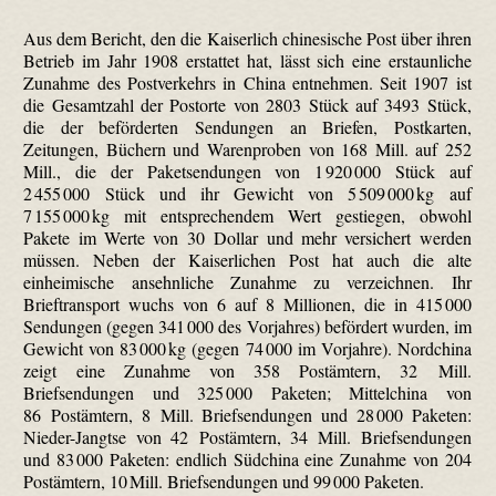
Aus dem Bericht, den die Kaiserlich chinesische Post über ihren
Betrieb im Jahr 1908 erstattet hat, lässt sich eine erstaunliche
Zunahme des Postverkehrs in China entnehmen. Seit 1907 ist
die Gesamtzahl der Postorte von 2803 Stück auf 3493 Stück,
die der beförderten Sendungen an Briefen, Postkarten,
Zeitungen, Büchern und Warenproben von 168 Mill. auf 252
Mill., die der Paketsendungen von 1 920 000 Stück auf
2 455 000 Stück und ihr Gewicht von 5 509 000 kg auf
7 155 000 kg mit entsprechendem Wert gestiegen, obwohl
Pakete im Werte von 30 Dollar und mehr versichert werden
müssen. Neben der Kaiserlichen Post hat auch die alte
einheimische ansehnliche Zunahme zu verzeichnen. Ihr
Brieftransport wuchs von 6 auf 8 Millionen, die in 415 000
Sendungen (gegen 341 000 des Vorjahres) befördert wurden, im
Gewicht von 83 000 kg (gegen 74 000 im Vorjahre). Nordchina
zeigt eine Zunahme von 358 Postämtern, 32 Mill.
Briefsendungen und 325 000 Paketen; Mittelchina von
86 Postämtern, 8 Mill. Briefsendungen und 28 000 Paketen:
Nieder-Jangtse von 42 Postämtern, 34 Mill. Briefsendungen
und 83 000 Paketen: endlich Südchina eine Zunahme von 204
Postämtern, 10 Mill. Briefsendungen und 99 000 Paketen.