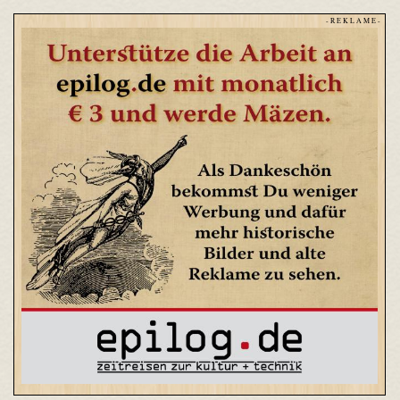
- R E K L A M E -