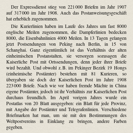
Der Expressdienst stieg von 221 000 Briefen im Jahr 1907
auf 317 000 im Jahr 1908. Auch das Postanweisungsgeschäft
hat erheblich zugenommen.
Die Kurierlinien haben im Laufe des Jahres um fast 8000
englische Meilen zugenommen, die Dampferlinien bedecken
8000, die Eisenbahnlinien 4000 Meilen. In 13 Tagen gelangen
jetzt Postsendungen von Peking nach Berlin, in 15 von
Schanghai. Ganz eigentümlich ist das Verhältnis der alten
einheimischen Postanstalten, sie versorgen sozusagen die
Kaiserliche Post mit Ortssendungen, denn jeder ihrer Briefe
wird bezahlt. Und obwohl z. B. im Pekinger Bezirk 19 Hongs
(einheimische Postämter) bestehen mit 81 Kurieren, so
übergaben sie doch der Kaiserlichen Post im Jahre 1908
223 000 Briefe. Nach wie vor haben fremde Mächte in China
eigene Postämter, jedoch ist ihr Verhältnis zur Kaiserlichen Post
durchaus freundlich. Im April vorigen Jahres wurde ein
Postatlas von 20 Blatt ausgegeben: ein Blatt für jede Provinz,
mit Angabe der Postämter und Telegrafenlinien. Verschiedene
Briefmarken hat man, um sie mit den Bestimmungen des
Weltpostvereins in Einklang zu bringen, andere Farben
gegeben.