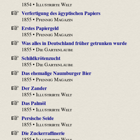
1854 •
Illustrirte Welt
Verfertigung des ägyptischen Papiers
1855 •
Pfennig Magazin
Erstes Papiergeld
1855 •
Pfennig Magazin
Was alles in Deutschland früher getrunken wurde
1855 •
Die Gartenlaube
Schildkrötenzucht
1855 •
Die Gartenlaube
Das ehemalige Naumburger Bier
1855 •
Pfennig Magazin
Der Zander
1855 •
Illustrirte Welt
Das Palmöl
1855 •
Illustrirte Welt
Persische Seide
1855 •
Illustrirte Welt
Die Zuckerraffinerie
1855 •
Illustrirte Welt