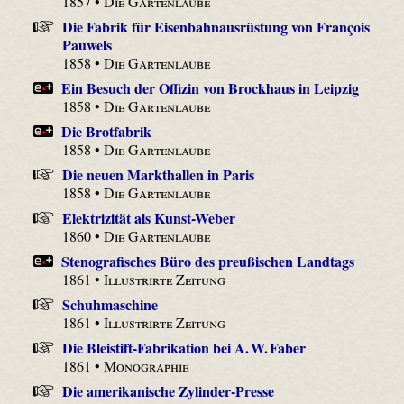
1857 •
Die Gartenlaube
Die Fabrik für Eisenbahnausrüstung von François
Pauwels
1858 •
Die Gartenlaube
Ein Besuch der Offizin von Brockhaus in Leipzig
1858 •
Die Gartenlaube
Die Brotfabrik
1858 •
Die Gartenlaube
Die neuen Markthallen in Paris
1858 •
Die Gartenlaube
Elektrizität als Kunst-Weber
1860 •
Die Gartenlaube
Stenografisches Büro des preußischen Landtags
1861 •
Illustrirte Zeitung
Schuhmaschine
1861 •
Illustrirte Zeitung
Die Bleistift-Fabrikation bei A. W. Faber
1861 •
Monographie
Die amerikanische Zylinder-Presse