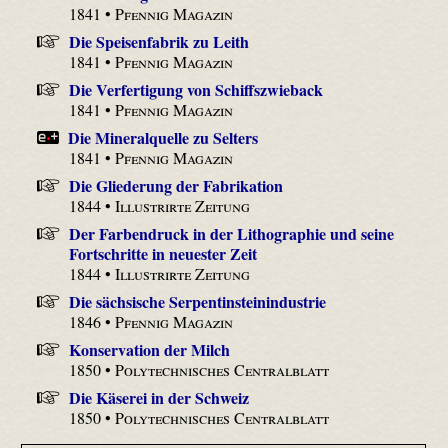
1841 •
Pfennig Magazin
Die Speisenfabrik zu Leith
1841 •
Pfennig Magazin
Die Verfertigung von Schiffszwieback
1841 •
Pfennig Magazin
Die Mineralquelle zu Selters
1841 •
Pfennig Magazin
Die Gliederung der Fabrikation
1844 •
Illustrirte Zeitung
Der Farbendruck in der Lithographie und seine
Fortschritte in neuester Zeit
1844 •
Illustrirte Zeitung
Die sächsische Serpentinsteinindustrie
1846 •
Pfennig Magazin
Konservation der Milch
1850 •
Polytechnisches Centralblatt
Die Käserei in der Schweiz
1850 •
Polytechnisches Centralblatt