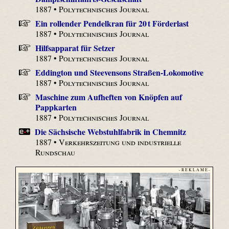
1887 •
Polytechnisches Journal
Ein rollender Pendelkran für 20 t Förderlast
1887 •
Polytechnisches Journal
Hilfsapparat für Setzer
1887 •
Polytechnisches Journal
Eddington und Steevensons Straßen-Lokomotive
1887 •
Polytechnisches Journal
Maschine zum Aufheften von Knöpfen auf
Pappkarten
1887 •
Polytechnisches Journal
Die Sächsische Webstuhlfabrik in Chemnitz
1887 •
Verkehrszeitung und industrielle
Rundschau
- R E K L A M E -