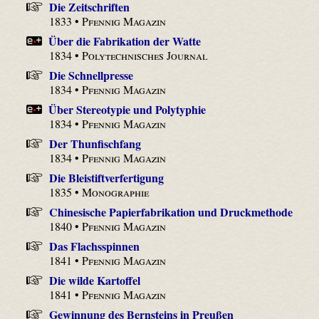
Die Zeitschriften
1833 •
Pfennig Magazin
Über die Fabrikation der Watte
1834 •
Polytechnisches Journal
Die Schnellpresse
1834 •
Pfennig Magazin
Über Stereotypie und Polytyphie
1834 •
Pfennig Magazin
Der Thunfischfang
1834 •
Pfennig Magazin
Die Bleistiftverfertigung
1835 •
Monographie
Chinesische Papierfabrikation und Druckmethode
1840 •
Pfennig Magazin
Das Flachsspinnen
1841 •
Pfennig Magazin
Die wilde Kartoffel
1841 •
Pfennig Magazin
Gewinnung des Bernsteins in Preußen