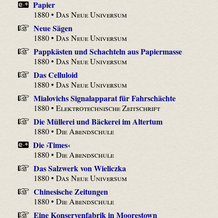
Papier
1880 •
Das Neue Universum
Neue Sägen
1880 •
Das Neue Universum
Pappkästen und Schachteln aus Papiermasse
1880 •
Das Neue Universum
Das Celluloid
1880 •
Das Neue Universum
Mialovichs Signalapparat für Fahrschächte
1880 •
Elektrotechnische Zeitschrift
Die Müllerei und Bäckerei im Altertum
1880 •
Die Abendschule
Die ›Times‹
1880 •
Die Abendschule
Das Salzwerk von Wieliczka
1880 •
Das Neue Universum
Chinesische Zeitungen
1880 •
Die Abendschule
Eine Konservenfabrik in Moorestown