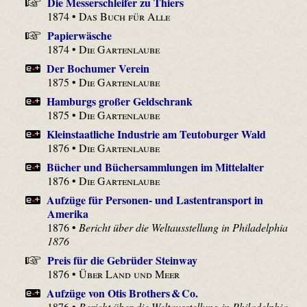
Die Messerschleifer zu Thiers
1874 •
Das Buch für Alle
Papierwäsche
1874 •
Die Gartenlaube
Der Bochumer Verein
1875 •
Die Gartenlaube
Hamburgs großer Geldschrank
1875 •
Die Gartenlaube
Kleinstaatliche Industrie am Teutoburger Wald
1876 •
Die Gartenlaube
Bücher und Bücher­sammlungen im Mittelalter
1876 •
Die Gartenlaube
Aufzüge für Personen- und Lastentransport in
Amerika
1876 •
Bericht über die Weltausstellung in Philadelphia
1876
Preis für die Gebrüder Steinway
1876 •
Über Land und Meer
Aufzüge von Otis Brothers & Co.
1876 •
Bericht über die Weltausstellung in Philadelphia