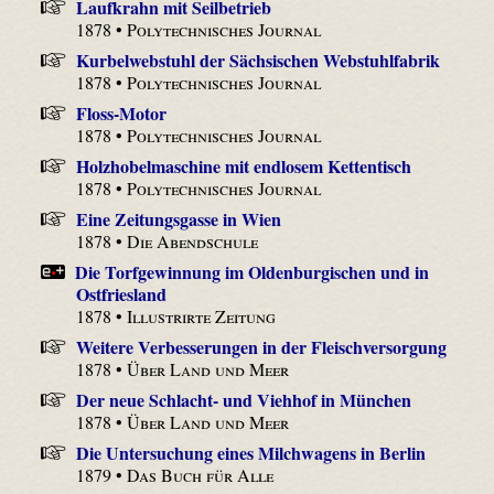
Laufkrahn mit Seilbetrieb
1878 •
Polytechnisches Journal
Kurbelwebstuhl der Sächsischen Webstuhlfabrik
1878 •
Polytechnisches Journal
Floss-Motor
1878 •
Polytechnisches Journal
Holzhobelmaschine mit endlosem Kettentisch
1878 •
Polytechnisches Journal
Eine Zeitungsgasse in Wien
1878 •
Die Abendschule
Die Torfgewinnung im Oldenburgischen und in
Ostfriesland
1878 •
Illustrirte Zeitung
Weitere Verbesserungen in der Fleischversorgung
1878 •
Über Land und Meer
Der neue Schlacht- und Viehhof in München
1878 •
Über Land und Meer
Die Untersuchung eines Milchwagens in Berlin
1879 •
Das Buch für Alle