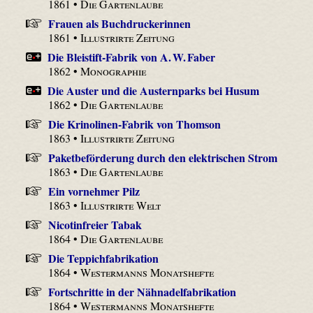
1861 •
Die Gartenlaube
Frauen als Buchdruckerinnen
1861 •
Illustrirte Zeitung
Die Bleistift-Fabrik von A. W. Faber
1862 •
Monographie
Die Auster und die Austernparks bei Husum
1862 •
Die Gartenlaube
Die Krinolinen-Fabrik von Thomson
1863 •
Illustrirte Zeitung
Paketbeförderung durch den elektrischen Strom
1863 •
Die Gartenlaube
Ein vornehmer Pilz
1863 •
Illustrirte Welt
Nicotinfreier Tabak
1864 •
Die Gartenlaube
Die Teppichfabrikation
1864 •
Westermanns Monatshefte
Fortschritte in der Nähnadelfabrikation
1864 •
Westermanns Monatshefte