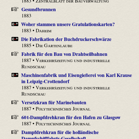
1883 •
Zentralblatt der Bauverwaltung
Gesundbrunnen
1883
Woher stammen unsere Gratulationskarten?
1883 •
Daheim
Die Fabrikation der Buchdruckerschwärze
1885 •
Die Gartenlaube
Fabrik für den Bau von Drahtseilbahnen
1887 •
Verkehrszeitung und industrielle
Rundschau
Maschinenfabrik und Eisengießerei von Karl Krause
in Leipzig-Crottendorf
1887 •
Verkehrszeitung und industrielle
Rundschau
Versetzkran für Marinebauten
1887 •
Polytechnisches Journal
60 t-Dampfdrehkran für den Hafen zu Glasgow
1887 •
Polytechnisches Journal
Dampfdrehkran für die holländische
Dampfschifffahrts-Gesellschaft