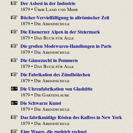
Der Asbest in der Industrie
1879 •
Über Land und Meer
Bücher-Vervielfältigung in altrömischer Zeit
1879 •
Die Abendschule
Die Eisenerzer Alpen in der Steiermark
1879 •
Das Buch für Alle
Die großen Modewaren-Handlungen in Paris
1879 •
Die Abendschule
Die Gänsezucht in Pommern
1879 •
Das Buch für Alle
Die Fabrikation des Zündhölzchen
1879 •
Die Abendschule
Die Uhrenfabrikation von Glashütte
1879 •
Die Gartenlaube
Die Schwarze Kunst
1879 •
Die Abendschule
Das fabrikmäßige Rösten des Kaffees in New York
1879 •
Die Abendschule
Eine Waage, die zugleich rechnet