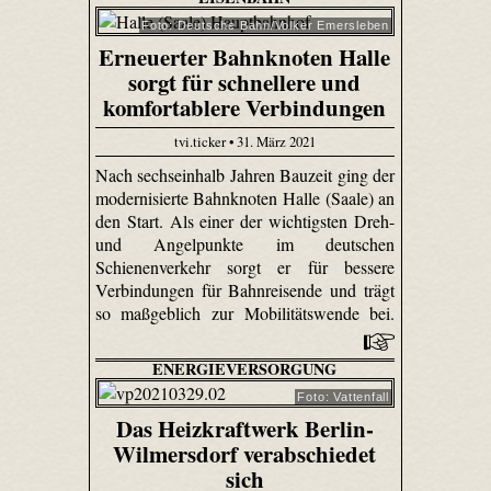
Foto: Deutsche Bahn/Volker Emersleben
Erneuerter Bahnknoten Halle
sorgt für schnellere und
komfortablere Verbindungen
tvi.ticker • 31. März 2021
Nach sechseinhalb Jahren Bauzeit ging der
modernisierte Bahnknoten Halle (Saale) an
den Start. Als einer der wichtigsten Dreh-
und Angelpunkte im deutschen
Schienenverkehr sorgt er für bessere
Verbindungen für Bahnreisende und trägt
so maßgeblich zur Mobilitätswende bei.
ENERGIEVERSORGUNG
Foto: Vattenfall
Das Heizkraftwerk Berlin-
Wilmersdorf verabschiedet
sich