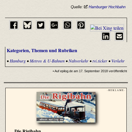
Quelle:
Hamburger Hochbahn
Kategorien, Themen und Rubriken
•
Hamburg
•
Metros & U-Bahnen
•
Nahverkehr
•
tvi.ticker
•
Verkehr
• Auf epilog.de am 17. September 2018 veröffentlicht
- R E K L A M E -
Die Rigibahn