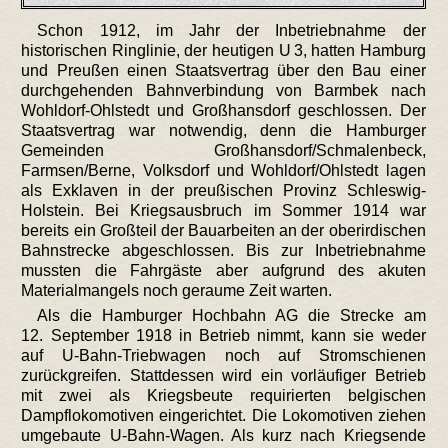
Schon 1912, im Jahr der Inbetriebnahme der
historischen Ringlinie, der heutigen U 3, hatten Hamburg
und Preußen einen Staatsvertrag über den Bau einer
durchgehenden Bahnverbindung von Barmbek nach
Wohldorf-Ohlstedt und Großhansdorf geschlossen. Der
Staatsvertrag war notwendig, denn die Hamburger
Gemeinden Großhansdorf/Schmalenbeck,
Farmsen/Berne, Volksdorf und Wohldorf/Ohlstedt lagen
als Exklaven in der preußischen Provinz Schleswig-
Holstein. Bei Kriegsausbruch im Sommer 1914 war
bereits ein Großteil der Bauarbeiten an der oberirdischen
Bahnstrecke abgeschlossen. Bis zur Inbetriebnahme
mussten die Fahrgäste aber aufgrund des akuten
Materialmangels noch geraume Zeit warten.
Als die Hamburger Hochbahn AG die Strecke am
12. September 1918 in Betrieb nimmt, kann sie weder
auf U-Bahn-Triebwagen noch auf Stromschienen
zurückgreifen. Stattdessen wird ein vorläufiger Betrieb
mit zwei als Kriegsbeute requirierten belgischen
Dampflokomotiven eingerichtet. Die Lokomotiven ziehen
umgebaute U-Bahn-Wagen. Als kurz nach Kriegsende