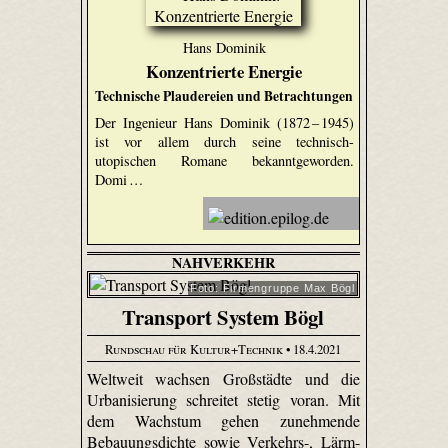
Hans Dominik
Konzentrierte Energie
Technische Plaudereien und Betrachtungen
Der Ingenieur Hans Dominik (1872 – 1945)
ist vor allem durch seine technisch-
utopischen Romane bekanntgeworden.
Domi …
NAHVERKEHR
Foto: Firmengruppe Max Bögl
Transport System Bögl
Rundschau für Kultur+Technik
• 18.4.2021
Weltweit wachsen Großstädte und die
Urbanisierung schreitet stetig voran. Mit
dem Wachstum gehen zunehmende
Bebauungsdichte sowie Verkehrs-, Lärm-