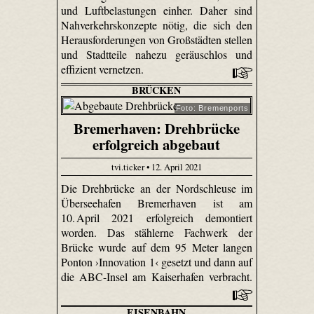
und Luftbelastungen einher. Daher sind
Nahverkehrskonzepte nötig, die sich den
Herausforderungen von Großstädten stellen
und Stadtteile nahezu geräuschlos und
effizient vernetzen.
BRÜCKEN
Foto: Bremenports
Bremerhaven: Drehbrücke
erfolgreich abgebaut
tvi.ticker • 12. April 2021
Die Drehbrücke an der Nordschleuse im
Überseehafen Bremerhaven ist am
10. April 2021 erfolgreich demontiert
worden. Das stählerne Fachwerk der
Brücke wurde auf dem 95 Meter langen
Ponton ›Innovation 1‹ gesetzt und dann auf
die ABC-Insel am Kaiserhafen verbracht.
EISENBAHN