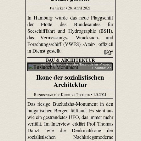
tvi.ticker • 28. April 2021
In Hamburg wurde das neue Flaggschiff
der Flotte des Bundesamtes für
Seeschifffahrt und Hydrographie (BSH),
das Vermessungs-, Wracksuch- und
Forschungsschiff (VWFS) ›Atair‹, offiziell
in Dienst gestellt.
BAU & ARCHITEKTUR
Foto: Darmon Richter/Buzludzha Project
Foundation
Ikone der sozialistischen
Architektur
Rundschau für Kultur+Technik
• 1.5.2021
Das riesige Buzludzha-Monument in den
bulgarischen Bergen fällt auf. Es sieht aus
wie ein gestrandetes UFO, das immer mehr
verfällt. Im Interview erklärt Prof. Thomas
Danzl, wie die Denkmalikone der
sozialistischen Nachkriegsmoderne