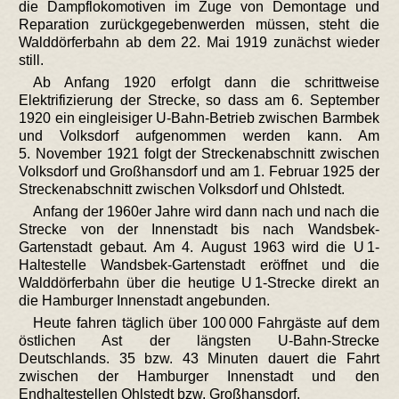
die Dampflokomotiven im Zuge von Demontage und
Reparation zurückgegebenwerden müssen, steht die
Walddörferbahn ab dem 22. Mai 1919 zunächst wieder
still.
Ab Anfang 1920 erfolgt dann die schrittweise
Elektrifizierung der Strecke, so dass am 6. September
1920 ein eingleisiger U-Bahn-Betrieb zwischen Barmbek
und Volksdorf aufgenommen werden kann. Am
5. November 1921 folgt der Streckenabschnitt zwischen
Volksdorf und Großhansdorf und am 1. Februar 1925 der
Streckenabschnitt zwischen Volksdorf und Ohlstedt.
Anfang der 1960er Jahre wird dann nach und nach die
Strecke von der Innenstadt bis nach Wandsbek-
Gartenstadt gebaut. Am 4. August 1963 wird die U 1-
Haltestelle Wandsbek-Gartenstadt eröffnet und die
Walddörferbahn über die heutige U 1-Strecke direkt an
die Hamburger Innenstadt angebunden.
Heute fahren täglich über 100 000 Fahrgäste auf dem
östlichen Ast der längsten U-Bahn-Strecke
Deutschlands. 35 bzw. 43 Minuten dauert die Fahrt
zwischen der Hamburger Innenstadt und den
Endhaltestellen Ohlstedt bzw. Großhansdorf.