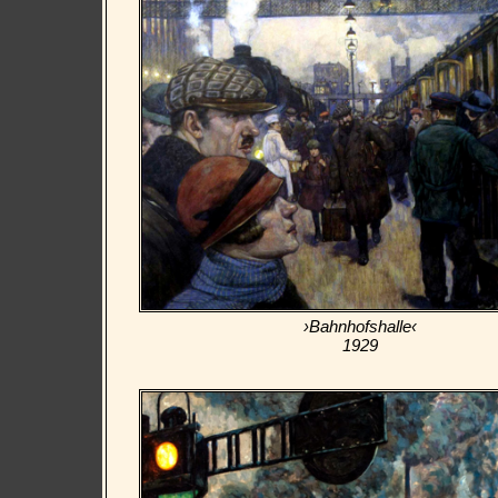
›Bahnhofshalle‹
1929