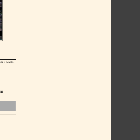
E K L A M E -
en