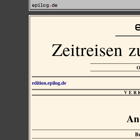
Zeitreisen z
edition.epilog.de
VER
An
B