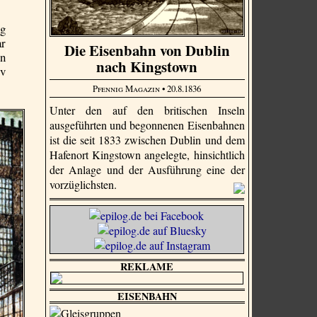
ng
ar
Die Eisenbahn von Dublin
on
nach Kingstown
iv
Pfennig Magazin
• 20.8.1836
Unter den auf den britischen Inseln
ausgeführten und begonnenen Eisenbahnen
ist die seit 1833 zwischen Dublin und dem
Hafenort Kingstown angelegte, hinsichtlich
der Anlage und der Ausführung eine der
vorzüg­lichsten.
REKLAME
EISENBAHN