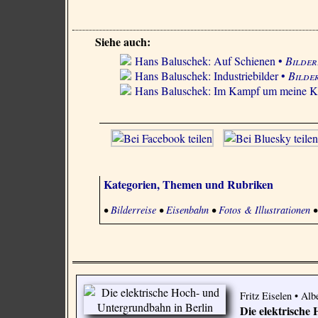
Siehe auch:
Hans Baluschek: Auf Schienen •
Bilder
Hans Baluschek: Industriebilder •
Bilde
Hans Baluschek: Im Kampf um meine K
Kategorien, Themen und Rubriken
•
Bilderreise
•
Eisenbahn
•
Fotos & Illustrationen
Fritz Eiselen • Al
Die elektrische