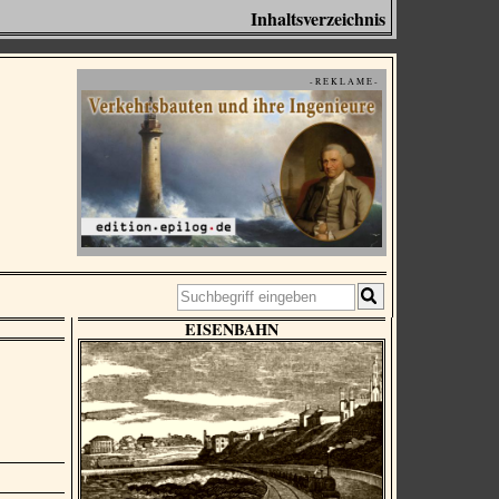
Inhaltsverzeichnis
- R E K L A M E -
EISENBAHN