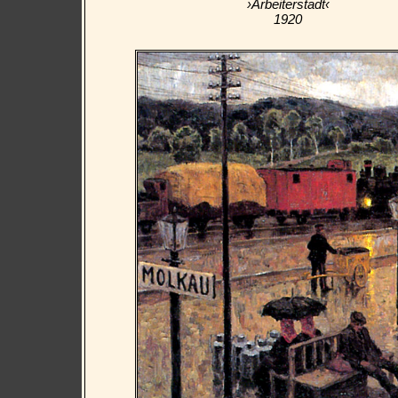
›Arbeiterstadt‹
1920