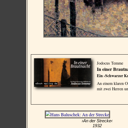
Jodocus Temme
In einer Brautn
Ein ›Schwarzer Kr
An einem klaren O
mit zwei Herren u
›An der Strecke‹
1932