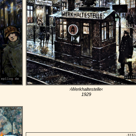
›Werkhaltestelle‹
1929
- R E K 