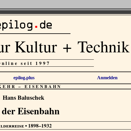
ur Kultur + Technik
Online seit 1997
epilog.plus
Anmelden
KEHR
–
EISENBAHN
Hans Baluschek
 der Eisenbahn
ilderreise
• 1898–1932