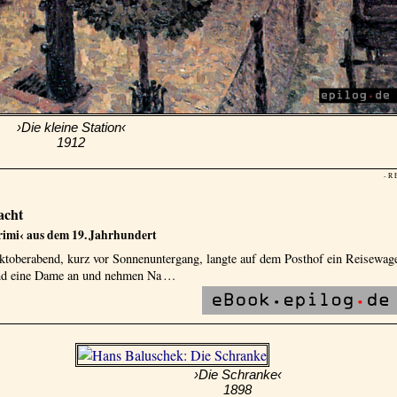
›Die kleine Station‹
1912
- R 
acht
imi‹ aus dem 19. Jahrhundert
ktoberabend, kurz vor Sonnenuntergang, langte auf dem Posthof ein Reisewag
nd eine Dame an und nehmen Na …
›Die Schranke‹
1898