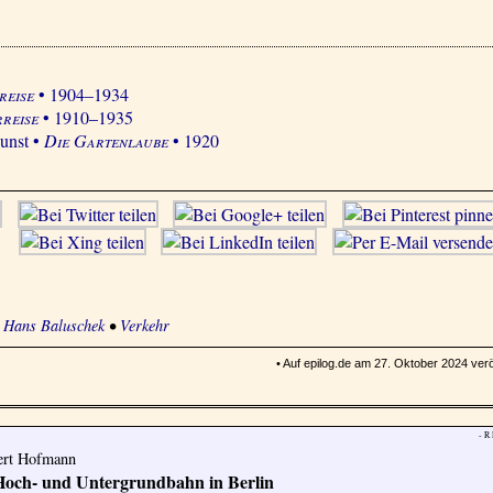
reise
• 1904–1934
rreise
• 1910–1935
unst •
Die Gartenlaube
• 1920
•
Hans Baluschek
•
Verkehr
• Auf epilog.de am 27. Oktober 2024 veröf
- R
bert Hofmann
 Hoch- und Untergrundbahn in Berlin